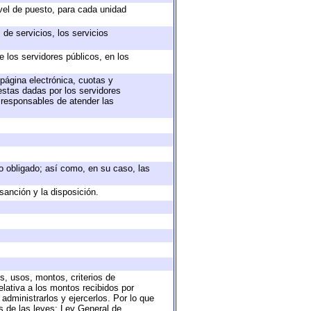
ivel de puesto, para cada unidad
de servicios, los servicios
e los servidores públicos, en los
 página electrónica, cuotas y
estas dadas por los servidores
s responsables de atender las
eto obligado; así como, en su caso, las
sanción y la disposición.
s, usos, montos, criterios de
lativa a los montos recibidos por
administrarlos y ejercerlos. Por lo que
as de las leyes: Ley General de