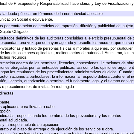
eral de Presupuesto y Responsabilidad Hacendaria, y Ley de Fiscalización y
 a la deuda pública, en términos de la normatividad aplicable.
icación Social o equivalente.
 por contratación de servicios de impresión, difusión y publicidad del sujeto
 Sujeto Obligado.
sultados definitivos de las auditorías concluidas al ejercicio presupuestal de 
rrespondan; una vez que se hayan agotado y resuelto los recursos que en su
onvocatorias y listado de personas físicas o morales a quienes, por cualquier
 de las disposiciones aplicables, realicen actos de autoridad. Asimismo, los 
dichos recursos.
formación acerca de los permisos, licencias, concesiones, licitaciones de obr
ciones otorgadas por las entidades públicas, así como las opiniones argumento
gan los resultados de los procedimientos administrativos aludidos. Cuando s
utorizaciones a particulares, la información al respecto deberá contener el nom
ión, licencia, autorización o permiso, el fundamento legal y el tiempo de vige
 o procedimientos de invitación restringida.
directas:
ipante.
 aplicados para llevarla a cabo.
 opción.
sideradas, especificando los nombres de los proveedores y los montos.
moral adjudicada.
te y la responsable de su ejecución.
trato y el plazo de entrega o de ejecución de los servicios u obra.
upervisión, incluyendo, en su caso, los estudios de impacto urbano y ambien