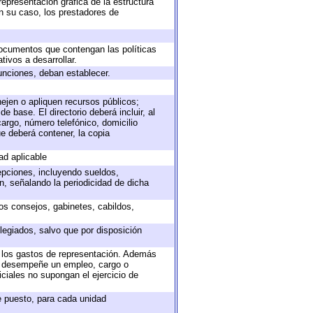
representación gráfica de la estructura
en su caso, los prestadores de
 documentos que contengan las políticas
ivos a desarrollar.
unciones, deban establecer.
nejen o apliquen recursos públicos;
e base. El directorio deberá incluir, al
argo, número telefónico, domicilio
ue deberá contener, la copia
ad aplicable
epciones, incluyendo sueldos,
, señalando la periodicidad de dicha
sos consejos, gabinetes, cabildos,
legiados, salvo que por disposición
o los gastos de representación. Además
ue desempeñe un empleo, cargo o
ciales no supongan el ejercicio de
de puesto, para cada unidad