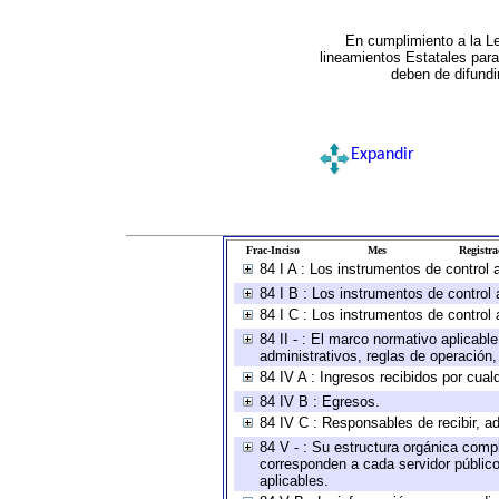
En cumplimiento a la L
lineamientos Estatales par
deben de difundi
Expandir
Frac-Inciso
Mes
Registra
84 I A : Los instrumentos de control
84 I B : Los instrumentos de control 
84 I C : Los instrumentos de control 
84 II - : El marco normativo aplicabl
administrativos, reglas de operación, c
84 IV A : Ingresos recibidos por cual
84 IV B : Egresos.
84 IV C : Responsables de recibir, ad
84 V - : Su estructura orgánica compl
corresponden a cada servidor público
aplicables.