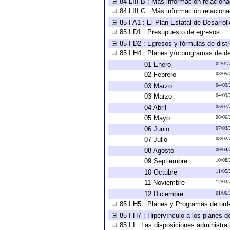
84 LIII B : Más información relacion
84 LIII C : Más información relacion
85 I A1 : El Plan Estatal de Desarro
85 I D1 : Presupuesto de egresos.
85 I D2 : Egresos y fórmulas de distr
85 I H4 : Planes y/o programas de de
01 Enero
02/01/
02 Febrero
03/05/
03 Marzo
04/09/
03 Marzo
04/09/
04 Abril
05/07/
05 Mayo
06/06/
06 Junio
07/03/
07 Julio
08/02/
08 Agosto
09/04/
09 Septiembre
10/08/
10 Octubre
11/05/
11 Noviembre
12/03/
12 Diciembre
01/06/
85 I H5 : Planes y Programas de orden
85 I H7 : Hipervínculo a los planes d
85 I I : Las disposiciones administra