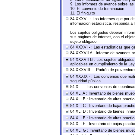
9. Los informes de avance sobre las 
10. El convenio de terminación.
11. El finiquito
84 XXXV - : Los informes que por dis
información estadística, responda a 
Los sujetos obligados deberán inform
sus páginas de internet, con el obje
sujeto obligado.
84 XXXVI - : Las estadísticas que g
84 XXXVII A : Informe de avances pr
84 XXXVII B : Los sujetos obligados 
aplicables en cumplimiento de la Le
84 XXXVIII - : Padrón de proveedores
84 XXXIX - : Los convenios que reali
seguridad pública.
84 XL - : Los convenios de coordinac
84 XLI A : Inventario de bienes mueb
84 XLI B : Inventario de altas pract
84 XLI C : Inventario de bajas pract
84 XLI D : Inventario de bienes inmu
84 XLI E : Inventario de altas pract
84 XLI F : Inventario de bajas pract
84 XLI G : Inventario de bienes mue