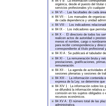
84 V B : La información correspondien
orgánica, desde el puesto del titular
servicios profesionales y/o cualquier 
84 VI - : Las facultades de cada área
84 VII - : Los manuales de organizac
de cada dependencia y unidad adminis
84 VIII - : Los indicadores relacion
84 IX - : Los indicadores que permita
84 X - : El directorio de todos los s
realicen actos de autoridad o presten
menos el nombre, cargo o nombramient
para recibir correspondencia y direcc
correspondiente al título profesional
84 XI A : Se publicará el tabulador d
84 XI - : La remuneración bruta y ne
prestaciones, gratificaciones, prima
remuneración.
84 XII - : La agenda de actividades d
sesiones plenarias y sesiones de tra
84 XIII - : La información contenida
expresa de la Ley, se determine que 
84 XIV 1 : La información sobre los
se difundirá la información relativa
comisión en los sujetos obligados o 
recursos económicos.
84 XV A : El número total de las plaz
administrativa.