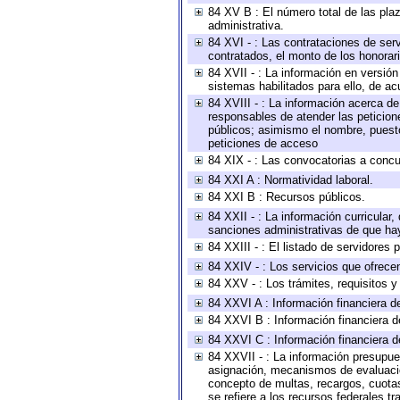
84 XV B : El número total de las plaz
administrativa.
84 XVI - : Las contrataciones de serv
contratados, el monto de los honorari
84 XVII - : La información en versión
sistemas habilitados para ello, de ac
84 XVIII - : La información acerca de
responsables de atender las peticion
públicos; asimismo el nombre, puesto,
peticiones de acceso
84 XIX - : Las convocatorias a concu
84 XXI A : Normatividad laboral.
84 XXI B : Recursos públicos.
84 XXII - : La información curricular,
sanciones administrativas de que hay
84 XXIII - : El listado de servidores
84 XXIV - : Los servicios que ofrecen
84 XXV - : Los trámites, requisitos 
84 XXVI A : Información financiera d
84 XXVI B : Información financiera d
84 XXVI C : Información financiera d
84 XXVII - : La información presupue
asignación, mecanismos de evaluación
concepto de multas, recargos, cuotas
se refiere a los recursos federales t