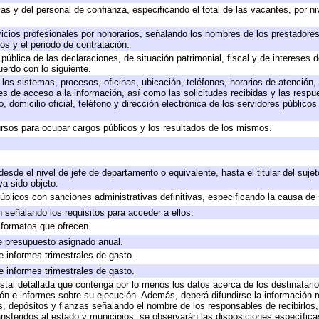
as y del personal de confianza, especificando el total de las vacantes, por n
icios profesionales por honorarios, señalando los nombres de los prestadores 
os y el periodo de contratación.
 pública de las declaraciones, de situación patrimonial, fiscal y de intereses d
uerdo con lo siguiente.
 los sistemas, procesos, oficinas, ubicación, teléfonos, horarios de atención,
es de acceso a la información, así como las solicitudes recibidas y las respu
 domicilio oficial, teléfono y dirección electrónica de los servidores público
rsos para ocupar cargos públicos y los resultados de los mismos.
 desde el nivel de jefe de departamento o equivalente, hasta el titular del suj
a sido objeto.
 públicos con sanciones administrativas definitivas, especificando la causa de 
 señalando los requisitos para acceder a ellos.
y formatos que ofrecen.
e presupuesto asignado anual.
e informes trimestrales de gasto.
e informes trimestrales de gasto.
stal detallada que contenga por lo menos los datos acerca de los destinatario
 e informes sobre su ejecución. Además, deberá difundirse la información re
, depósitos y fianzas señalando el nombre de los responsables de recibirlos, 
ransferidos al estado y municipios, se observarán las disposiciones específic