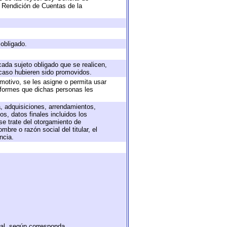
 Rendición de Cuentas de la
 obligado.
cada sujeto obligado que se realicen,
 caso hubieren sido promovidos.
 motivo, se les asigne o permita usar
informes que dichas personas les
a, adquisiciones, arrendamientos,
s, datos finales incluidos los
e trate del otorgamiento de
bre o razón social del titular, el
ncia.
tal, según corresponda.