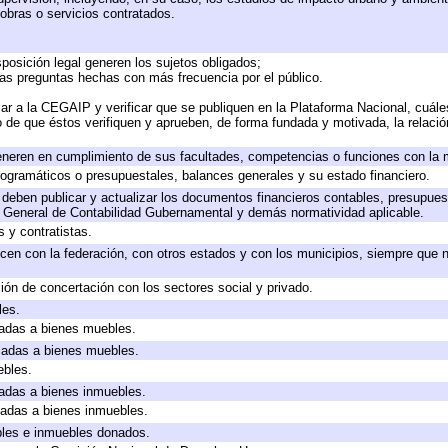
obras o servicios contratados.
posición legal generen los sujetos obligados;
las preguntas hechas con más frecuencia por el público.
ar a la CEGAIP y verificar que se publiquen en la Plataforma Nacional, cuále
to de que éstos verifiquen y aprueben, de forma fundada y motivada, la relaci
eneren en cumplimiento de sus facultades, competencias o funciones con la 
ogramáticos o presupuestales, balances generales y su estado financiero.
deben publicar y actualizar los documentos financieros contables, presupues
y General de Contabilidad Gubernamental y demás normatividad aplicable.
 y contratistas.
cen con la federación, con otros estados y con los municipios, siempre que 
ión de concertación con los sectores social y privado.
les.
icadas a bienes muebles.
icadas a bienes muebles.
ebles.
icadas a bienes inmuebles.
icadas a bienes inmuebles.
bles e inmuebles donados.