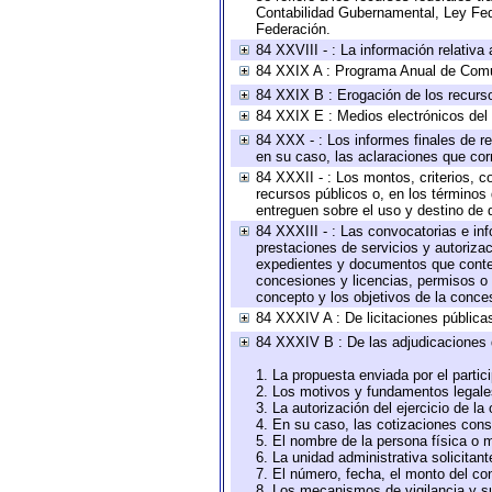
Contabilidad Gubernamental, Ley Fed
Federación.
84 XXVIII - : La información relativa
84 XXIX A : Programa Anual de Comun
84 XXIX B : Erogación de los recursos
84 XXIX E : Medios electrónicos del
84 XXX - : Los informes finales de re
en su caso, las aclaraciones que co
84 XXXII - : Los montos, criterios, c
recursos públicos o, en los términos
entreguen sobre el uso y destino de 
84 XXXIII - : Las convocatorias e in
prestaciones de servicios y autoriza
expedientes y documentos que conten
concesiones y licencias, permisos o a
concepto y los objetivos de la conces
84 XXXIV A : De licitaciones públicas
84 XXXIV B : De las adjudicaciones 
1. La propuesta enviada por el partic
2. Los motivos y fundamentos legales
3. La autorización del ejercicio de la
4. En su caso, las cotizaciones con
5. El nombre de la persona física o 
6. La unidad administrativa solicitan
7. El número, fecha, el monto del con
8. Los mecanismos de vigilancia y s