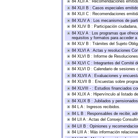
84 XLII A : Recomendaciones emitid
84 XLII B : Casos especiales emitid
84 XLII C : Recomendaciones emitid
84 XLIV A : Los mecanismos de parti
84 XLIV B : Participación ciudadana
84 XLV A : Los programas que ofrecen
requisitos y formatos para acceder 
84 XLV B : Trámites del Sujeto Obli
84 XLVI A : Actas y resoluciones Co
84 XLVI B : Informe de Resoluciones
84 XLVI C : Integrantes del Comité d
84 XLVI D : Calendario de sesiones o
84 XLVII A : Evaluaciones y encuest
84 XLVII B : Encuestas sobre progr
84 XLVIII - : Estudios financiados co
84 XLIX A : Hipervínculo al listado d
84 XLIX B : Jubilados y pensionados
84 L A : Ingresos recibidos.
84 L B : Responsables de recibir, adm
84 LII A : Actas del Consejo Consulti
84 LII B : Opiniones y recomendacio
84 LIII A : Más información relaciona