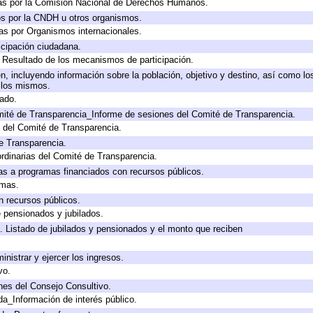
as por la Comisión Nacional de Derechos Humanos.
os por la CNDH u otros organismos.
as por Organismos internacionales.
cipación ciudadana.
, Resultado de los mecanismos de participación.
, incluyendo información sobre la población, objetivo y destino, así como lo
a los mismos.
gado.
mité de Transparencia_Informe de sesiones del Comité de Transparencia.
 del Comité de Transparencia.
e Transparencia.
rdinarias del Comité de Transparencia.
as a programas financiados con recursos públicos.
amas.
n recursos públicos.
e pensionados y jubilados.
. Listado de jubilados y pensionados y el monto que reciben
inistrar y ejercer los ingresos.
vo.
nes del Consejo Consultivo.
da_Información de interés público.