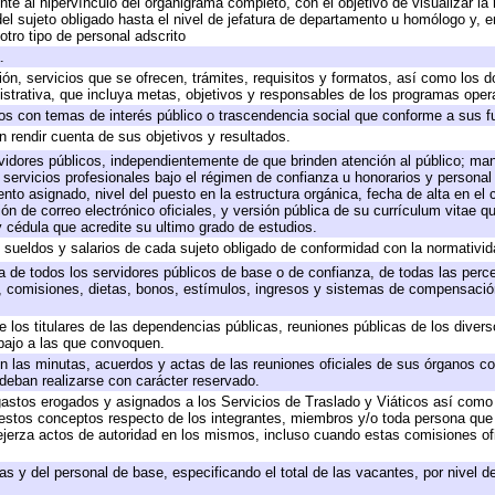
te al hipervínculo del organigrama completo, con el objetivo de visualizar la 
 del sujeto obligado hasta el nivel de jefatura de departamento u homólogo y, 
otro tipo de personal adscrito
.
ión, servicios que se ofrecen, trámites, requisitos y formatos, así como los
trativa, que incluya metas, objetivos y responsables de los programas operat
ados con temas de interés público o trascendencia social que conforme a sus f
n rendir cuenta de sus objetivos y resultados.
ervidores públicos, independientemente de que brinden atención al público; ma
 servicios profesionales bajo el régimen de confianza u honorarios y personal d
o asignado, nivel del puesto en la estructura orgánica, fecha de alta en el c
ión de correo electrónico oficiales, y versión pública de su currículum vitae q
 y cédula que acredite su ultimo grado de estudios.
e sueldos y salarios de cada sujeto obligado de conformidad con la normativid
ta de todos los servidores públicos de base o de confianza, de todas las perc
s, comisiones, dietas, bonos, estímulos, ingresos y sistemas de compensación
e los titulares de las dependencias públicas, reuniones públicas de los diver
bajo a las que convoquen.
 en las minutas, acuerdos y actas de las reuniones oficiales de sus órganos co
deban realizarse con carácter reservado.
 gastos erogados y asignados a los Servicios de Traslado y Viáticos así com
 a estos conceptos respecto de los integrantes, miembros y/o toda persona q
ejerza actos de autoridad en los mismos, incluso cuando estas comisiones ofi
as y del personal de base, especificando el total de las vacantes, por nivel 