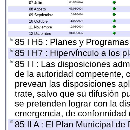
07 Julio
08/02/2024
08 Agosto
09/04/2024
09 Septiembre
10/08/2024
10 Octubre
11/05/2024
11 Noviembre
12/03/2024
12 Diciembre
01/06/2025
85 I H5 : Planes y Programas 
85 I H7 : Hipervínculo a los 
85 I I : Las disposiciones adm
de la autoridad competente, c
prevean las disposiciones apl
trate, salvo que su difusión
se pretenden lograr con la di
emergencia, de conformidad c
85 II A : El Plan Municipal de