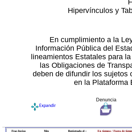
F
Hipervínculos y Ta
En cumplimiento a la Le
Información Pública del Esta
lineamientos Estatales para la
las Obligaciones de Transp
deben de difundir los sujetos 
en la Plataforma 
Denuncia
Expandir
Frac-Inciso
Mes
Registrado el :
En tiempo / Fuera de tiem