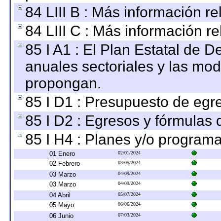
84 LIII B : Más información r
84 LIII C : Más información r
85 I A1 : El Plan Estatal de D
anuales sectoriales y las mo
propongan.
85 I D1 : Presupuesto de egr
85 I D2 : Egresos y fórmulas d
85 I H4 : Planes y/o programa
01 Enero
02/01/2024
02 Febrero
03/05/2024
03 Marzo
04/09/2024
03 Marzo
04/09/2024
04 Abril
05/07/2024
05 Mayo
06/06/2024
06 Junio
07/03/2024