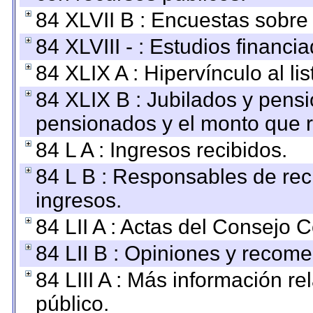
84 XLVII B : Encuestas sobre
84 XLVIII - : Estudios financi
84 XLIX A : Hipervínculo al l
84 XLIX B : Jubilados y pensi
pensionados y el monto que 
84 L A : Ingresos recibidos.
84 L B : Responsables de recib
ingresos.
84 LII A : Actas del Consejo C
84 LII B : Opiniones y recom
84 LIII A : Más información r
público.