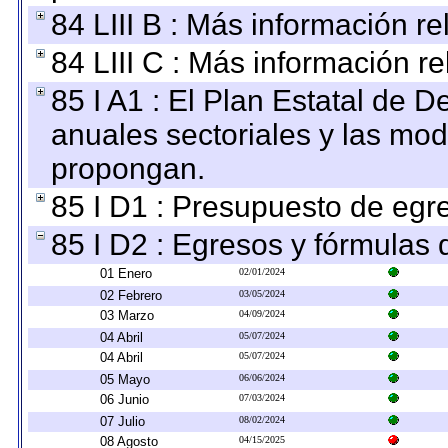
84 LIII B : Más información r
84 LIII C : Más información r
85 I A1 : El Plan Estatal de D
anuales sectoriales y las mo
propongan.
85 I D1 : Presupuesto de egr
85 I D2 : Egresos y fórmulas d
01 Enero
02/01/2024
02 Febrero
03/05/2024
03 Marzo
04/09/2024
04 Abril
05/07/2024
04 Abril
05/07/2024
05 Mayo
06/06/2024
06 Junio
07/03/2024
07 Julio
08/02/2024
08 Agosto
04/15/2025