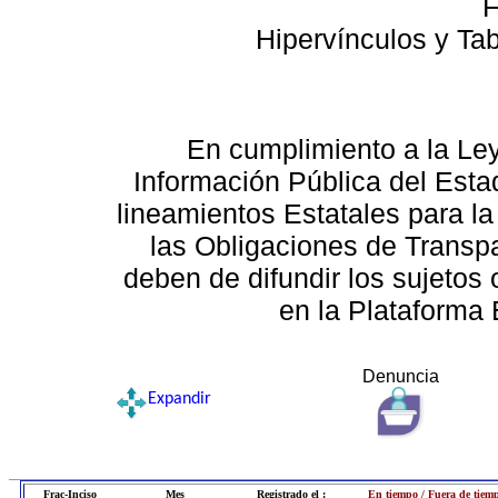
F
Hipervínculos y Ta
En cumplimiento a la Le
Información Pública del Esta
lineamientos Estatales para la
las Obligaciones de Transp
deben de difundir los sujetos 
en la Plataforma 
Denuncia
Expandir
Frac-Inciso
Mes
Registrado el :
En tiempo / Fuera de tiem