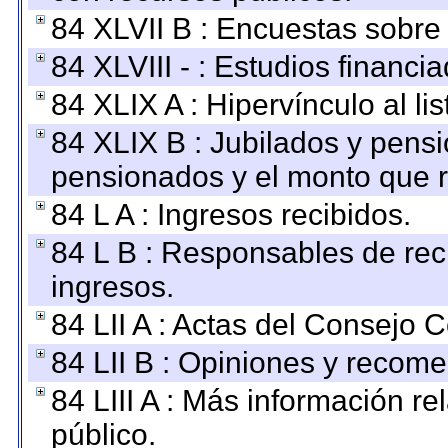
84 XLVII B : Encuestas sobre
84 XLVIII - : Estudios financi
84 XLIX A : Hipervínculo al l
84 XLIX B : Jubilados y pensi
pensionados y el monto que 
84 L A : Ingresos recibidos.
84 L B : Responsables de recib
ingresos.
84 LII A : Actas del Consejo C
84 LII B : Opiniones y recom
84 LIII A : Más información r
público.