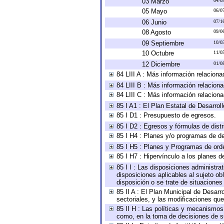
03 Marzo
04/0
05 Mayo
06/0
06 Junio
07/1
08 Agosto
09/0
09 Septiembre
10/0
10 Octubre
11/0
12 Diciembre
01/0
84 LIII A : Más información relaciona
84 LIII B : Más información relacion
84 LIII C : Más información relacion
85 I A1 : El Plan Estatal de Desarro
85 I D1 : Presupuesto de egresos.
85 I D2 : Egresos y fórmulas de distr
85 I H4 : Planes y/o programas de de
85 I H5 : Planes y Programas de orden
85 I H7 : Hipervínculo a los planes d
85 I I : Las disposiciones administra
disposiciones aplicables al sujeto o
disposición o se trate de situacione
85 II A : El Plan Municipal de Desar
sectoriales, y las modificaciones q
85 II H : Las políticas y mecanismos
como, en la toma de decisiones de s