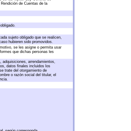
 Rendición de Cuentas de la
 obligado.
cada sujeto obligado que se realicen,
 caso hubieren sido promovidos.
 motivo, se les asigne o permita usar
informes que dichas personas les
a, adquisiciones, arrendamientos,
s, datos finales incluidos los
e trate del otorgamiento de
bre o razón social del titular, el
ncia.
tal, según corresponda.