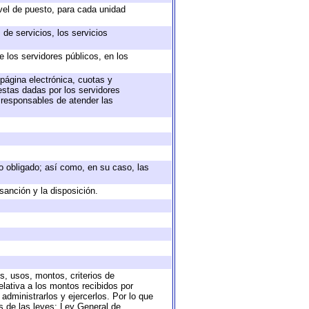
ivel de puesto, para cada unidad
de servicios, los servicios
e los servidores públicos, en los
 página electrónica, cuotas y
estas dadas por los servidores
s responsables de atender las
eto obligado; así como, en su caso, las
sanción y la disposición.
s, usos, montos, criterios de
lativa a los montos recibidos por
administrarlos y ejercerlos. Por lo que
as de las leyes: Ley General de