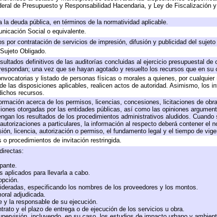
eral de Presupuesto y Responsabilidad Hacendaria, y Ley de Fiscalización y
 a la deuda pública, en términos de la normatividad aplicable.
icación Social o equivalente.
 por contratación de servicios de impresión, difusión y publicidad del sujeto
 Sujeto Obligado.
sultados definitivos de las auditorías concluidas al ejercicio presupuestal de 
rrespondan; una vez que se hayan agotado y resuelto los recursos que en su
onvocatorias y listado de personas físicas o morales a quienes, por cualquier
 de las disposiciones aplicables, realicen actos de autoridad. Asimismo, los 
dichos recursos.
formación acerca de los permisos, licencias, concesiones, licitaciones de obr
ciones otorgadas por las entidades públicas, así como las opiniones argumento
gan los resultados de los procedimientos administrativos aludidos. Cuando s
utorizaciones a particulares, la información al respecto deberá contener el nom
ión, licencia, autorización o permiso, el fundamento legal y el tiempo de vige
 o procedimientos de invitación restringida.
directas:
ipante.
 aplicados para llevarla a cabo.
 opción.
sideradas, especificando los nombres de los proveedores y los montos.
moral adjudicada.
te y la responsable de su ejecución.
trato y el plazo de entrega o de ejecución de los servicios u obra.
upervisión, incluyendo, en su caso, los estudios de impacto urbano y ambien