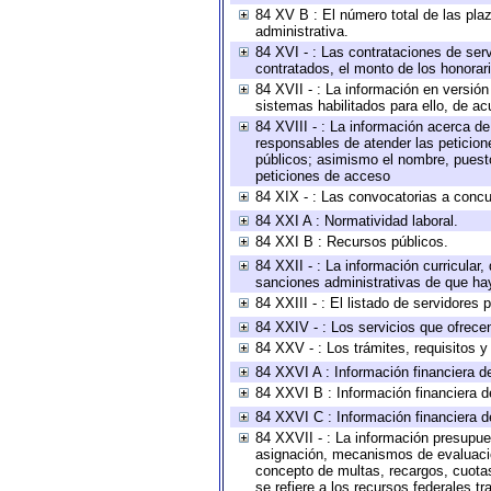
84 XV B : El número total de las plaz
administrativa.
84 XVI - : Las contrataciones de serv
contratados, el monto de los honorari
84 XVII - : La información en versión
sistemas habilitados para ello, de ac
84 XVIII - : La información acerca de
responsables de atender las peticion
públicos; asimismo el nombre, puesto,
peticiones de acceso
84 XIX - : Las convocatorias a concu
84 XXI A : Normatividad laboral.
84 XXI B : Recursos públicos.
84 XXII - : La información curricular,
sanciones administrativas de que hay
84 XXIII - : El listado de servidores
84 XXIV - : Los servicios que ofrecen
84 XXV - : Los trámites, requisitos 
84 XXVI A : Información financiera d
84 XXVI B : Información financiera d
84 XXVI C : Información financiera d
84 XXVII - : La información presupue
asignación, mecanismos de evaluación
concepto de multas, recargos, cuotas
se refiere a los recursos federales t