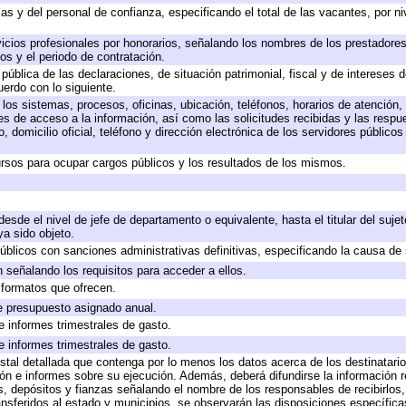
as y del personal de confianza, especificando el total de las vacantes, por n
icios profesionales por honorarios, señalando los nombres de los prestadores 
os y el periodo de contratación.
 pública de las declaraciones, de situación patrimonial, fiscal y de intereses d
uerdo con lo siguiente.
 los sistemas, procesos, oficinas, ubicación, teléfonos, horarios de atención,
es de acceso a la información, así como las solicitudes recibidas y las respu
 domicilio oficial, teléfono y dirección electrónica de los servidores público
rsos para ocupar cargos públicos y los resultados de los mismos.
 desde el nivel de jefe de departamento o equivalente, hasta el titular del suj
a sido objeto.
 públicos con sanciones administrativas definitivas, especificando la causa de 
 señalando los requisitos para acceder a ellos.
y formatos que ofrecen.
e presupuesto asignado anual.
e informes trimestrales de gasto.
e informes trimestrales de gasto.
stal detallada que contenga por lo menos los datos acerca de los destinatario
 e informes sobre su ejecución. Además, deberá difundirse la información re
, depósitos y fianzas señalando el nombre de los responsables de recibirlos, 
ransferidos al estado y municipios, se observarán las disposiciones específic