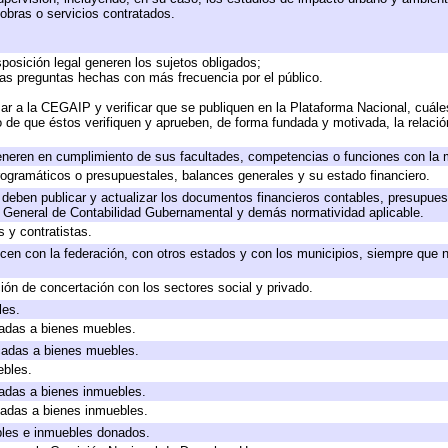
obras o servicios contratados.
posición legal generen los sujetos obligados;
las preguntas hechas con más frecuencia por el público.
ar a la CEGAIP y verificar que se publiquen en la Plataforma Nacional, cuále
to de que éstos verifiquen y aprueben, de forma fundada y motivada, la relaci
eneren en cumplimiento de sus facultades, competencias o funciones con la 
ogramáticos o presupuestales, balances generales y su estado financiero.
deben publicar y actualizar los documentos financieros contables, presupues
y General de Contabilidad Gubernamental y demás normatividad aplicable.
 y contratistas.
cen con la federación, con otros estados y con los municipios, siempre que 
ión de concertación con los sectores social y privado.
les.
icadas a bienes muebles.
icadas a bienes muebles.
ebles.
icadas a bienes inmuebles.
icadas a bienes inmuebles.
bles e inmuebles donados.