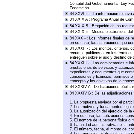
Contabilidad Gubernamental, Ley Fed
Federación.
84 XXVIII - : La información relativa
84 XXIX A : Programa Anual de Comun
84 XXIX B : Erogación de los recursos
84 XXIX E : Medios electrónicos del
84 XXX - : Los informes finales de re
en su caso, las aclaraciones que co
84 XXXII - : Los montos, criterios, c
recursos públicos o, en los términos
entreguen sobre el uso y destino de 
84 XXXIII - : Las convocatorias e in
prestaciones de servicios y autoriza
expedientes y documentos que conten
concesiones y licencias, permisos o a
concepto y los objetivos de la conces
84 XXXIV A : De licitaciones públicas
84 XXXIV B : De las adjudicaciones 
1. La propuesta enviada por el partic
2. Los motivos y fundamentos legales
3. La autorización del ejercicio de la
4. En su caso, las cotizaciones con
5. El nombre de la persona física o 
6. La unidad administrativa solicitan
7. El número, fecha, el monto del con
8. Los mecanismos de vigilancia y s