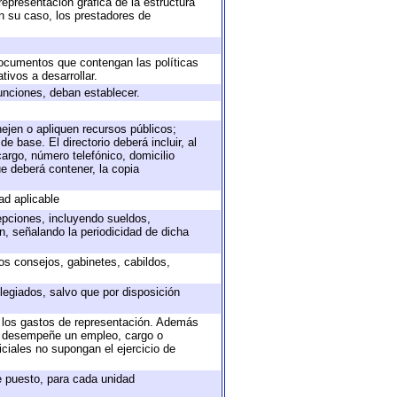
representación gráfica de la estructura
en su caso, los prestadores de
 documentos que contengan las políticas
ivos a desarrollar.
unciones, deban establecer.
nejen o apliquen recursos públicos;
e base. El directorio deberá incluir, al
argo, número telefónico, domicilio
ue deberá contener, la copia
ad aplicable
epciones, incluyendo sueldos,
, señalando la periodicidad de dicha
sos consejos, gabinetes, cabildos,
legiados, salvo que por disposición
o los gastos de representación. Además
ue desempeñe un empleo, cargo o
ciales no supongan el ejercicio de
de puesto, para cada unidad