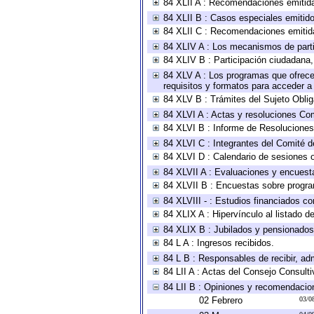
84 XLII A : Recomendaciones emitid
84 XLII B : Casos especiales emitid
84 XLII C : Recomendaciones emitid
84 XLIV A : Los mecanismos de parti
84 XLIV B : Participación ciudadana
84 XLV A : Los programas que ofrecen
requisitos y formatos para acceder 
84 XLV B : Trámites del Sujeto Obli
84 XLVI A : Actas y resoluciones Co
84 XLVI B : Informe de Resoluciones
84 XLVI C : Integrantes del Comité d
84 XLVI D : Calendario de sesiones o
84 XLVII A : Evaluaciones y encuest
84 XLVII B : Encuestas sobre progr
84 XLVIII - : Estudios financiados co
84 XLIX A : Hipervínculo al listado d
84 XLIX B : Jubilados y pensionados
84 L A : Ingresos recibidos.
84 L B : Responsables de recibir, adm
84 LII A : Actas del Consejo Consulti
84 LII B : Opiniones y recomendacio
02 Febrero
03/0