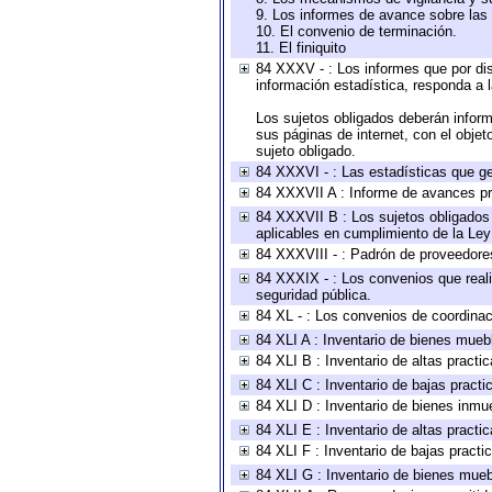
9. Los informes de avance sobre las 
10. El convenio de terminación.
11. El finiquito
84 XXXV - : Los informes que por dis
información estadística, responda a 
Los sujetos obligados deberán inform
sus páginas de internet, con el obje
sujeto obligado.
84 XXXVI - : Las estadísticas que g
84 XXXVII A : Informe de avances pr
84 XXXVII B : Los sujetos obligados 
aplicables en cumplimiento de la Le
84 XXXVIII - : Padrón de proveedores
84 XXXIX - : Los convenios que reali
seguridad pública.
84 XL - : Los convenios de coordinac
84 XLI A : Inventario de bienes mueb
84 XLI B : Inventario de altas pract
84 XLI C : Inventario de bajas pract
84 XLI D : Inventario de bienes inmu
84 XLI E : Inventario de altas pract
84 XLI F : Inventario de bajas pract
84 XLI G : Inventario de bienes mue