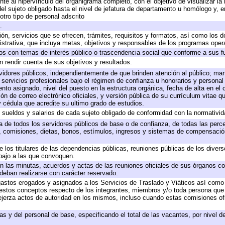
te al hipervínculo del organigrama completo, con el objetivo de visualizar la 
 del sujeto obligado hasta el nivel de jefatura de departamento u homólogo y, 
otro tipo de personal adscrito
.
ión, servicios que se ofrecen, trámites, requisitos y formatos, así como los
trativa, que incluya metas, objetivos y responsables de los programas operat
ados con temas de interés público o trascendencia social que conforme a sus f
n rendir cuenta de sus objetivos y resultados.
ervidores públicos, independientemente de que brinden atención al público; ma
 servicios profesionales bajo el régimen de confianza u honorarios y personal d
o asignado, nivel del puesto en la estructura orgánica, fecha de alta en el c
ión de correo electrónico oficiales, y versión pública de su currículum vitae q
 y cédula que acredite su ultimo grado de estudios.
e sueldos y salarios de cada sujeto obligado de conformidad con la normativid
ta de todos los servidores públicos de base o de confianza, de todas las perc
s, comisiones, dietas, bonos, estímulos, ingresos y sistemas de compensación
e los titulares de las dependencias públicas, reuniones públicas de los diver
bajo a las que convoquen.
 en las minutas, acuerdos y actas de las reuniones oficiales de sus órganos co
deban realizarse con carácter reservado.
 gastos erogados y asignados a los Servicios de Traslado y Viáticos así com
 a estos conceptos respecto de los integrantes, miembros y/o toda persona q
ejerza actos de autoridad en los mismos, incluso cuando estas comisiones ofi
as y del personal de base, especificando el total de las vacantes, por nivel 