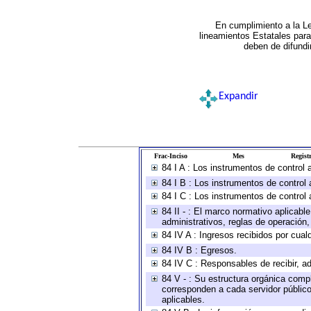
En cumplimiento a la L
lineamientos Estatales par
deben de difundi
Expandir
Frac-Inciso
Mes
Registr
84 I A : Los instrumentos de control
84 I B : Los instrumentos de control 
84 I C : Los instrumentos de control 
84 II - : El marco normativo aplicabl
administrativos, reglas de operación, c
84 IV A : Ingresos recibidos por cual
84 IV B : Egresos.
84 IV C : Responsables de recibir, ad
84 V - : Su estructura orgánica compl
corresponden a cada servidor público
aplicables.