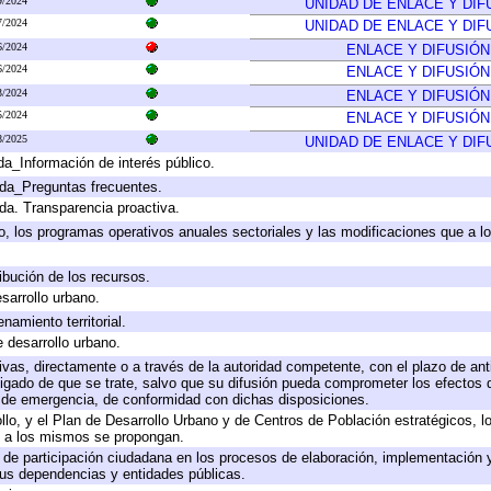
9/2024
UNIDAD DE ENLACE Y DIF
7/2024
UNIDAD DE ENLACE Y DIF
6/2024
ENLACE Y DIFUSIÓN
6/2024
ENLACE Y DIFUSIÓN
3/2024
ENLACE Y DIFUSIÓN
5/2024
ENLACE Y DIFUSIÓN
8/2025
UNIDAD DE ENLACE Y DIF
da_Información de interés público.
ada_Preguntas frecuentes.
ada. Transparencia proactiva.
llo, los programas operativos anuales sectoriales y las modificaciones que a
ibución de los recursos.
sarrollo urbano.
amiento territorial.
e desarrollo urbano.
tivas, directamente o a través de la autoridad competente, con el plazo de an
bligado de que se trate, salvo que su difusión pueda comprometer los efectos 
s de emergencia, de conformidad con dichas disposiciones.
rollo, y el Plan de Desarrollo Urbano y de Centros de Población estratégicos, 
ue a los mismos se propongan.
 de participación ciudadana en los procesos de elaboración, implementación y
us dependencias y entidades públicas.