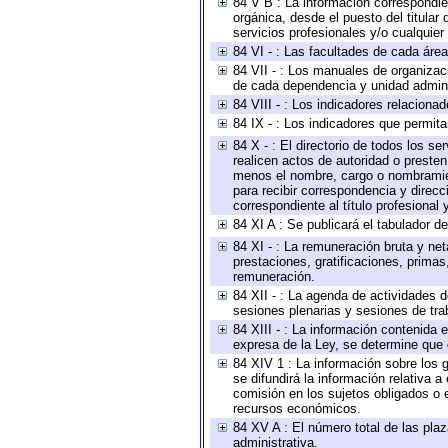
84 V B : La información correspondien
orgánica, desde el puesto del titular
servicios profesionales y/o cualquier 
84 VI - : Las facultades de cada área
84 VII - : Los manuales de organizac
de cada dependencia y unidad adminis
84 VIII - : Los indicadores relacion
84 IX - : Los indicadores que permita
84 X - : El directorio de todos los s
realicen actos de autoridad o presten
menos el nombre, cargo o nombramient
para recibir correspondencia y direcc
correspondiente al título profesional
84 XI A : Se publicará el tabulador d
84 XI - : La remuneración bruta y ne
prestaciones, gratificaciones, prima
remuneración.
84 XII - : La agenda de actividades d
sesiones plenarias y sesiones de tra
84 XIII - : La información contenida
expresa de la Ley, se determine que 
84 XIV 1 : La información sobre los
se difundirá la información relativa
comisión en los sujetos obligados o 
recursos económicos.
84 XV A : El número total de las plaz
administrativa.