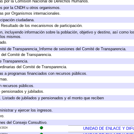
as por la Comisión Nacional de Derechos Humanos.
os por la CNDH u otros organismos.
as por Organismos internacionales.
cipación ciudadana.
, Resultado de los mecanismos de participación.
, incluyendo información sobre la población, objetivo y destino, así como lo
a los mismos.
gado.
mité de Transparencia_Informe de sesiones del Comité de Transparencia.
 del Comité de Transparencia.
e Transparencia.
rdinarias del Comité de Transparencia.
as a programas financiados con recursos públicos.
amas.
n recursos públicos.
e pensionados y jubilados.
. Listado de jubilados y pensionados y el monto que reciben
inistrar y ejercer los ingresos.
vo.
nes del Consejo Consultivo.
8/2024
UNIDAD DE ENLACE Y DIF