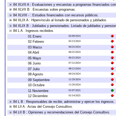
84 XLVII A : Evaluaciones y encuestas a programas financiados con
84 XLVII B : Encuestas sobre programas.
84 XLVIII - : Estudios financiados con recursos públicos.
84 XLIX A : Hipervínculo al listado de pensionados y jubilados.
84 XLIX B : Jubilados y pensionados. Listado de jubilados y pensio
84 L A : Ingresos recibidos.
01 Enero
05/09/2024
02 Febrero
05/13/2024
03 Marzo
06/25/2024
04 Abril
06/25/2024
05 Mayo
06/25/2024
06 Junio
07/12/2024
07 Julio
08/12/2024
08 Agosto
09/24/2024
09 Septiembre
11/29/2024
10 Octubre
11/29/2024
11 Noviembre
01/07/2025
12 Diciembre
01/14/2025
84 L B : Responsables de recibir, administrar y ejercer los ingresos.
84 LII A : Actas del Consejo Consultivo.
84 LII B : Opiniones y recomendaciones del Consejo Consultivo.