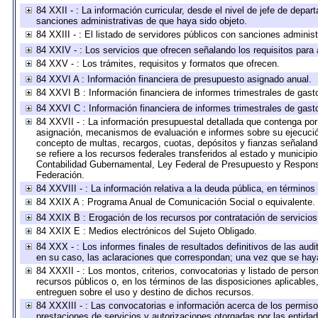
84 XXII - : La información curricular, desde el nivel de jefe de depar
sanciones administrativas de que haya sido objeto.
84 XXIII - : El listado de servidores públicos con sanciones administ
84 XXIV - : Los servicios que ofrecen señalando los requisitos para 
84 XXV - : Los trámites, requisitos y formatos que ofrecen.
84 XXVI A : Información financiera de presupuesto asignado anual.
84 XXVI B : Información financiera de informes trimestrales de gast
84 XXVI C : Información financiera de informes trimestrales de gast
84 XXVII - : La información presupuestal detallada que contenga por 
asignación, mecanismos de evaluación e informes sobre su ejecución
concepto de multas, recargos, cuotas, depósitos y fianzas señalando 
se refiere a los recursos federales transferidos al estado y municip
Contabilidad Gubernamental, Ley Federal de Presupuesto y Responsa
Federación.
84 XXVIII - : La información relativa a la deuda pública, en términos
84 XXIX A : Programa Anual de Comunicación Social o equivalente.
84 XXIX B : Erogación de los recursos por contratación de servicios 
84 XXIX E : Medios electrónicos del Sujeto Obligado.
84 XXX - : Los informes finales de resultados definitivos de las audi
en su caso, las aclaraciones que correspondan; una vez que se hay
84 XXXII - : Los montos, criterios, convocatorias y listado de perso
recursos públicos o, en los términos de las disposiciones aplicable
entreguen sobre el uso y destino de dichos recursos.
84 XXXIII - : Las convocatorias e información acerca de los permisos
prestaciones de servicios y autorizaciones otorgadas por las entida