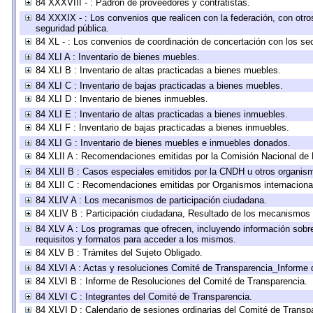
84 XXXVIII - : Padrón de proveedores y contratistas.
84 XXXIX - : Los convenios que realicen con la federación, con otr
seguridad pública.
84 XL - : Los convenios de coordinación de concertación con los sec
84 XLI A : Inventario de bienes muebles.
84 XLI B : Inventario de altas practicadas a bienes muebles.
84 XLI C : Inventario de bajas practicadas a bienes muebles.
84 XLI D : Inventario de bienes inmuebles.
84 XLI E : Inventario de altas practicadas a bienes inmuebles.
84 XLI F : Inventario de bajas practicadas a bienes inmuebles.
84 XLI G : Inventario de bienes muebles e inmuebles donados.
84 XLII A : Recomendaciones emitidas por la Comisión Nacional d
84 XLII B : Casos especiales emitidos por la CNDH u otros organis
84 XLII C : Recomendaciones emitidas por Organismos internaciona
84 XLIV A : Los mecanismos de participación ciudadana.
84 XLIV B : Participación ciudadana, Resultado de los mecanismos d
84 XLV A : Los programas que ofrecen, incluyendo información sobre 
requisitos y formatos para acceder a los mismos.
84 XLV B : Trámites del Sujeto Obligado.
84 XLVI A : Actas y resoluciones Comité de Transparencia_Informe 
84 XLVI B : Informe de Resoluciones del Comité de Transparencia.
84 XLVI C : Integrantes del Comité de Transparencia.
84 XLVI D : Calendario de sesiones ordinarias del Comité de Transp