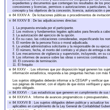
expedientes y documentos que contengan los resultados de los proce
concesiones y licencias, permisos o autorizaciones a particulares, la
concepto y los objetivos de la concesión, licencia, autorización o pe
84 XXXIV A : De licitaciones públicas o procedimientos de invitación 
84 XXXIV B : De las adjudicaciones directas:
1. La propuesta enviada por el participante.
2. Los motivos y fundamentos legales aplicados para llevarla a cabo
3. La autorización del ejercicio de la opción.
4. En su caso, las cotizaciones consideradas, especificando los no
5. El nombre de la persona física o moral adjudicada.
6. La unidad administrativa solicitante y la responsable de su ejecuc
7. El número, fecha, el monto del contrato y el plazo de entrega o de
8. Los mecanismos de vigilancia y supervisión, incluyendo, en su c
9. Los informes de avance sobre las obras o servicios contratados.
10. El convenio de terminación.
11. El finiquito
84 XXXV - : Los informes que por disposición legal generen los suje
información estadística, responda a las preguntas hechas con más fr
Los sujetos obligados deberán informar a la CEGAIP y verificar que 
sus páginas de internet, con el objeto de que éstos verifiquen y apr
sujeto obligado.
84 XXXVI - : Las estadísticas que generen en cumplimiento de sus 
84 XXXVII A : Informe de avances programáticos o presupuestales, 
84 XXXVII B : Los sujetos obligados deben publicar y actualizar lo
aplicables en cumplimiento de la Ley General de Contabilidad Gube