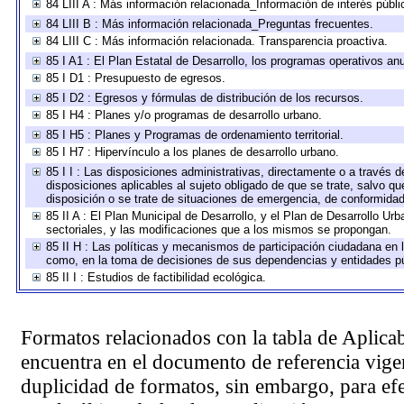
84 LIII A : Más información relacionada_Información de interés públi
84 LIII B : Más información relacionada_Preguntas frecuentes.
84 LIII C : Más información relacionada. Transparencia proactiva.
85 I A1 : El Plan Estatal de Desarrollo, los programas operativos a
85 I D1 : Presupuesto de egresos.
85 I D2 : Egresos y fórmulas de distribución de los recursos.
85 I H4 : Planes y/o programas de desarrollo urbano.
85 I H5 : Planes y Programas de ordenamiento territorial.
85 I H7 : Hipervínculo a los planes de desarrollo urbano.
85 I I : Las disposiciones administrativas, directamente o a través 
disposiciones aplicables al sujeto obligado de que se trate, salvo q
disposición o se trate de situaciones de emergencia, de conformida
85 II A : El Plan Municipal de Desarrollo, y el Plan de Desarrollo U
sectoriales, y las modificaciones que a los mismos se propongan.
85 II H : Las políticas y mecanismos de participación ciudadana en 
como, en la toma de decisiones de sus dependencias y entidades pú
85 II I : Estudios de factibilidad ecológica.
Formatos relacionados con la tabla de Aplica
encuentra en el
documento de referencia
vigen
duplicidad de formatos, sin embargo, para ef