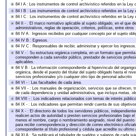
84 I A : Los instrumentos de control archivístico referidos en la L
84 I B : Los instrumentos de control archivístico referidos en la Le
84 I C : Los instrumentos de control archivístico referidos en la Le
84 II - : El marco normativo aplicable al sujeto obligado, en el que
administrativos, reglas de operación, criterios, políticas, entre otros
84 IV A : Ingresos recibidos por cualquier concepto por el sujeto obl
84 IV B : Egresos.
84 IV C : Responsables de recibir, administrar y ejercer los ingresos
84 V - : Su estructura orgánica completa, en un formato que permita 
corresponden a cada servidor público, prestador de servicios profes
aplicables.
84 V B : La información correspondiente al hipervínculo del organigra
orgánica, desde el puesto del titular del sujeto obligado hasta el ni
servicios profesionales y/o cualquier otro tipo de personal adscrito
84 VI - : Las facultades de cada área.
84 VII - : Los manuales de organización, servicios que se ofrecen, 
de cada dependencia y unidad administrativa, que incluya metas, obj
84 VIII - : Los indicadores relacionados con temas de interés públi
84 IX - : Los indicadores que permitan rendir cuenta de sus objetivo
84 X - : El directorio de todos los servidores públicos, independien
realicen actos de autoridad o presten servicios profesionales bajo el
menos el nombre, cargo o nombramiento asignado, nivel del puesto en
para recibir correspondencia y dirección de correo electrónico oficia
correspondiente al título profesional y cédula que acredite su ultimo
84 XI A : Se publicará el tabulador de sueldos y salarios de cada su