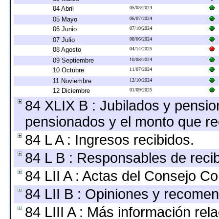
04 Abril
05/03/2024
05 Mayo
06/07/2024
06 Junio
07/10/2024
07 Julio
08/06/2024
08 Agosto
04/14/2025
09 Septiembre
10/08/2024
10 Octubre
11/07/2024
11 Noviembre
12/10/2024
12 Diciembre
01/09/2025
84 XLIX B : Jubilados y pensio
pensionados y el monto que re
84 L A : Ingresos recibidos.
84 L B : Responsables de recibi
84 LII A : Actas del Consejo Co
84 LII B : Opiniones y recome
84 LIII A : Más información re