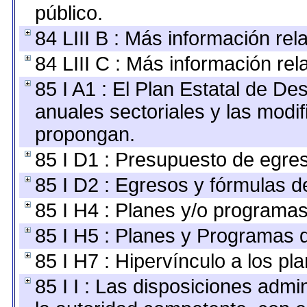
público.
84 LIII B : Más información re
84 LIII C : Más información re
85 I A1 : El Plan Estatal de De
anuales sectoriales y las modi
propongan.
85 I D1 : Presupuesto de egre
85 I D2 : Egresos y fórmulas de
85 I H4 : Planes y/o programas
85 I H5 : Planes y Programas d
85 I H7 : Hipervínculo a los pl
85 I I : Las disposiciones admi