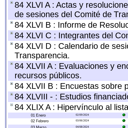
84 XLVI A : Actas y resolucio
de sesiones del Comité de Tra
84 XLVI B : Informe de Resolu
84 XLVI C : Integrantes del Co
84 XLVI D : Calendario de sesi
Transparencia.
84 XLVII A : Evaluaciones y e
recursos públicos.
84 XLVII B : Encuestas sobre 
84 XLVIII - : Estudios financia
84 XLIX A : Hipervínculo al lis
01 Enero
02/09/2024
02 Febrero
03/06/2024
03 Marzo
04/08/2024