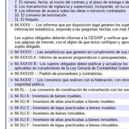
7. El número, fecha, el monto del contrato y el plazo de entrega o de
8. Los mecanismos de vigilancia y supervisión, incluyendo, en su c
9. Los informes de avance sobre las obras o servicios contratados.
10. El convenio de terminación.
11. El finiquito
84 XXXV - : Los informes que por disposición legal generen los suje
información estadística, responda a las preguntas hechas con más fr
Los sujetos obligados deberán informar a la CEGAIP y verificar que 
sus páginas de internet, con el objeto de que éstos verifiquen y apr
sujeto obligado.
84 XXXVI - : Las estadísticas que generen en cumplimiento de sus 
84 XXXVII A : Informe de avances programáticos o presupuestales, 
84 XXXVII B : Los sujetos obligados deben publicar y actualizar lo
aplicables en cumplimiento de la Ley General de Contabilidad Gube
84 XXXVIII - : Padrón de proveedores y contratistas.
84 XXXIX - : Los convenios que realicen con la federación, con otr
seguridad pública.
84 XL - : Los convenios de coordinación de concertación con los sec
84 XLI A : Inventario de bienes muebles.
84 XLI B : Inventario de altas practicadas a bienes muebles.
84 XLI C : Inventario de bajas practicadas a bienes muebles.
84 XLI D : Inventario de bienes inmuebles.
84 XLI E : Inventario de altas practicadas a bienes inmuebles.
84 XLI F : Inventario de bajas practicadas a bienes inmuebles.