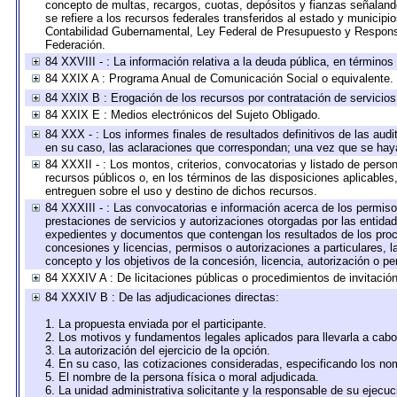
concepto de multas, recargos, cuotas, depósitos y fianzas señalando 
se refiere a los recursos federales transferidos al estado y municip
Contabilidad Gubernamental, Ley Federal de Presupuesto y Responsa
Federación.
84 XXVIII - : La información relativa a la deuda pública, en términos
84 XXIX A : Programa Anual de Comunicación Social o equivalente.
84 XXIX B : Erogación de los recursos por contratación de servicios 
84 XXIX E : Medios electrónicos del Sujeto Obligado.
84 XXX - : Los informes finales de resultados definitivos de las audi
en su caso, las aclaraciones que correspondan; una vez que se hay
84 XXXII - : Los montos, criterios, convocatorias y listado de perso
recursos públicos o, en los términos de las disposiciones aplicable
entreguen sobre el uso y destino de dichos recursos.
84 XXXIII - : Las convocatorias e información acerca de los permisos
prestaciones de servicios y autorizaciones otorgadas por las entida
expedientes y documentos que contengan los resultados de los proce
concesiones y licencias, permisos o autorizaciones a particulares, la
concepto y los objetivos de la concesión, licencia, autorización o pe
84 XXXIV A : De licitaciones públicas o procedimientos de invitación 
84 XXXIV B : De las adjudicaciones directas:
1. La propuesta enviada por el participante.
2. Los motivos y fundamentos legales aplicados para llevarla a cabo
3. La autorización del ejercicio de la opción.
4. En su caso, las cotizaciones consideradas, especificando los no
5. El nombre de la persona física o moral adjudicada.
6. La unidad administrativa solicitante y la responsable de su ejecuc