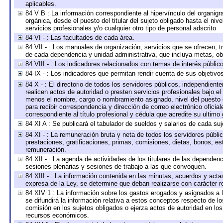
aplicables.
84 V B : La información correspondiente al hipervínculo del organigra
orgánica, desde el puesto del titular del sujeto obligado hasta el ni
servicios profesionales y/o cualquier otro tipo de personal adscrito
84 VI - : Las facultades de cada área.
84 VII - : Los manuales de organización, servicios que se ofrecen, 
de cada dependencia y unidad administrativa, que incluya metas, obj
84 VIII - : Los indicadores relacionados con temas de interés públi
84 IX - : Los indicadores que permitan rendir cuenta de sus objetivo
84 X - : El directorio de todos los servidores públicos, independien
realicen actos de autoridad o presten servicios profesionales bajo el
menos el nombre, cargo o nombramiento asignado, nivel del puesto en
para recibir correspondencia y dirección de correo electrónico oficia
correspondiente al título profesional y cédula que acredite su ultimo
84 XI A : Se publicará el tabulador de sueldos y salarios de cada su
84 XI - : La remuneración bruta y neta de todos los servidores públ
prestaciones, gratificaciones, primas, comisiones, dietas, bonos, e
remuneración.
84 XII - : La agenda de actividades de los titulares de las dependen
sesiones plenarias y sesiones de trabajo a las que convoquen.
84 XIII - : La información contenida en las minutas, acuerdos y acta
expresa de la Ley, se determine que deban realizarse con carácter r
84 XIV 1 : La información sobre los gastos erogados y asignados a 
se difundirá la información relativa a estos conceptos respecto de
comisión en los sujetos obligados o ejerza actos de autoridad en lo
recursos económicos.