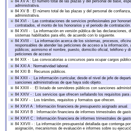
84 XV A : El número total de las plazas y del personal de base, espe
administrativa.
84 XV B : El número total de las plazas y del personal de confianza,
administrativa.
84 XVI - : Las contrataciones de servicios profesionales por honorar
contratados, el monto de los honorarios y el periodo de contratación.
84 XVII - : La información en versión pública de las declaraciones, de
sistemas habilitados para ello, de acuerdo con lo siguiente.
84 XVIII - : La información acerca de los sistemas, procesos, oficina
responsables de atender las peticiones de acceso a la información, 
públicos; asimismo el nombre, puesto, domicilio oficial, teléfono y d
peticiones de acceso
84 XIX - : Las convocatorias a concursos para ocupar cargos públic
84 XXI A : Normatividad laboral.
84 XXI B : Recursos públicos.
84 XXII - : La información curricular, desde el nivel de jefe de depar
sanciones administrativas de que haya sido objeto.
84 XXIII - : El listado de servidores públicos con sanciones administ
84 XXIV - : Los servicios que ofrecen señalando los requisitos para 
84 XXV - : Los trámites, requisitos y formatos que ofrecen.
84 XXVI A : Información financiera de presupuesto asignado anual.
84 XXVI B : Información financiera de informes trimestrales de gast
84 XXVI C : Información financiera de informes trimestrales de gast
84 XXVII - : La información presupuestal detallada que contenga por 
asignación, mecanismos de evaluación e informes sobre su ejecución