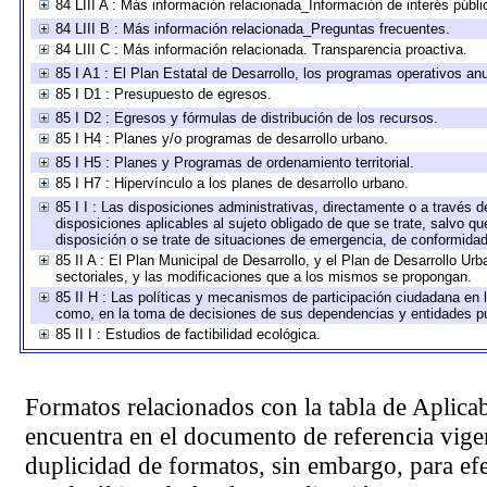
84 LIII A : Más información relacionada_Información de interés públi
84 LIII B : Más información relacionada_Preguntas frecuentes.
84 LIII C : Más información relacionada. Transparencia proactiva.
85 I A1 : El Plan Estatal de Desarrollo, los programas operativos a
85 I D1 : Presupuesto de egresos.
85 I D2 : Egresos y fórmulas de distribución de los recursos.
85 I H4 : Planes y/o programas de desarrollo urbano.
85 I H5 : Planes y Programas de ordenamiento territorial.
85 I H7 : Hipervínculo a los planes de desarrollo urbano.
85 I I : Las disposiciones administrativas, directamente o a través 
disposiciones aplicables al sujeto obligado de que se trate, salvo q
disposición o se trate de situaciones de emergencia, de conformida
85 II A : El Plan Municipal de Desarrollo, y el Plan de Desarrollo U
sectoriales, y las modificaciones que a los mismos se propongan.
85 II H : Las políticas y mecanismos de participación ciudadana en 
como, en la toma de decisiones de sus dependencias y entidades pú
85 II I : Estudios de factibilidad ecológica.
Formatos relacionados con la tabla de Aplica
encuentra en el
documento de referencia
vigen
duplicidad de formatos, sin embargo, para ef