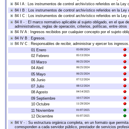
84 I A : Los instrumentos de control archivístico referidos en la L
84 I B : Los instrumentos de control archivístico referidos en la Le
84 I C : Los instrumentos de control archivístico referidos en la Le
84 II - : El marco normativo aplicable al sujeto obligado, en el que
administrativos, reglas de operación, criterios, políticas, entre otros
84 IV A : Ingresos recibidos por cualquier concepto por el sujeto obl
84 IV B : Egresos.
84 IV C : Responsables de recibir, administrar y ejercer los ingresos
01 Enero
05/09/2024
02 Febrero
05/13/2024
03 Marzo
06/25/2024
04 Abril
06/25/2024
05 Mayo
06/25/2024
06 Junio
07/12/2024
07 Julio
08/12/2024
08 Agosto
04/14/2025
09 Septiembre
10/17/2024
10 Octubre
11/29/2024
11 Noviembre
01/07/2025
12 Diciembre
01/07/2025
84 V - : Su estructura orgánica completa, en un formato que permita 
corresponden a cada servidor público, prestador de servicios profes