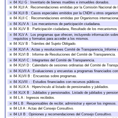
84 XLI G : Inventario de bienes muebles e inmuebles donados.
84 XLII A : Recomendaciones emitidas por la Comisión Nacional d
84 XLII B : Casos especiales emitidos por la CNDH u otros organis
84 XLII C : Recomendaciones emitidas por Organismos internaciona
84 XLIV A : Los mecanismos de participación ciudadana.
84 XLIV B : Participación ciudadana, Resultado de los mecanismos d
84 XLV A : Los programas que ofrecen, incluyendo información sobre 
requisitos y formatos para acceder a los mismos.
84 XLV B : Trámites del Sujeto Obligado.
84 XLVI A : Actas y resoluciones Comité de Transparencia_Informe 
84 XLVI B : Informe de Resoluciones del Comité de Transparencia.
84 XLVI C : Integrantes del Comité de Transparencia.
84 XLVI D : Calendario de sesiones ordinarias del Comité de Transp
84 XLVII A : Evaluaciones y encuestas a programas financiados con
84 XLVII B : Encuestas sobre programas.
84 XLVIII - : Estudios financiados con recursos públicos.
84 XLIX A : Hipervínculo al listado de pensionados y jubilados.
84 XLIX B : Jubilados y pensionados. Listado de jubilados y pensio
84 L A : Ingresos recibidos.
84 L B : Responsables de recibir, administrar y ejercer los ingresos.
84 LII A : Actas del Consejo Consultivo.
84 LII B : Opiniones y recomendaciones del Consejo Consultivo.