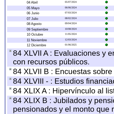
04 Abril
05/07/2024
05 Mayo
06/06/2024
06 Junio
07/03/2024
07 Julio
08/02/2024
08 Agosto
09/04/2024
09 Septiembre
10/08/2024
10 Octubre
11/05/2024
11 Noviembre
12/03/2024
12 Diciembre
01/06/2025
84 XLVII A : Evaluaciones y 
con recursos públicos.
84 XLVII B : Encuestas sobre
84 XLVIII - : Estudios financi
84 XLIX A : Hipervínculo al l
84 XLIX B : Jubilados y pensi
pensionados y el monto que 