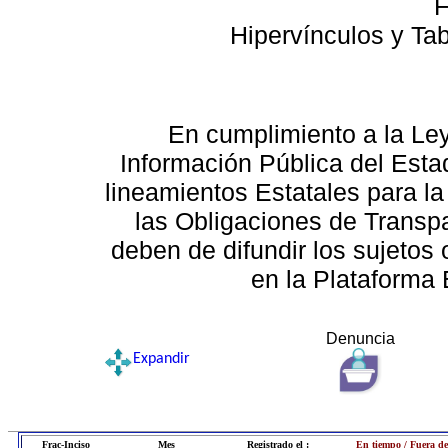
F
Hipervínculos y Ta
En cumplimiento a la Le
Información Pública del Esta
lineamientos Estatales para la
las Obligaciones de Transp
deben de difundir los sujetos 
en la Plataforma 
Denuncia
Expandir
Frac-Inciso
Mes
Registrado el :
En tiempo / Fuera de