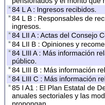
pensionados y el monto que 
84 L A : Ingresos recibidos.
84 L B : Responsables de recib
ingresos.
84 LII A : Actas del Consejo C
84 LII B : Opiniones y recom
84 LIII A : Más información r
público.
84 LIII B : Más información r
84 LIII C : Más información r
85 I A1 : El Plan Estatal de D
anuales sectoriales y las mo
propongan.