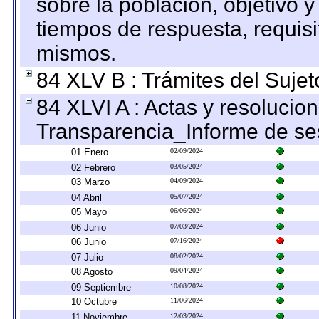
sobre la población, objetivo y
tiempos de respuesta, requisi
mismos.
84 XLV B : Trámites del Sujet
84 XLVI A : Actas y resolucio
Transparencia_Informe de se
01 Enero
02/09/2024
02 Febrero
03/05/2024
03 Marzo
04/09/2024
04 Abril
05/07/2024
05 Mayo
06/06/2024
06 Junio
07/03/2024
06 Junio
07/16/2024
07 Julio
08/02/2024
08 Agosto
09/04/2024
09 Septiembre
10/08/2024
10 Octubre
11/06/2024
11 Noviembre
12/03/2024