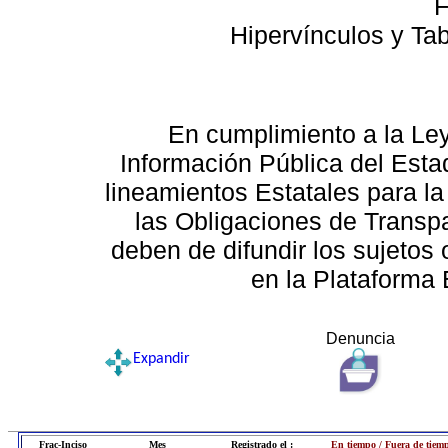
F
Hipervínculos y Ta
En cumplimiento a la Le
Información Pública del Esta
lineamientos Estatales para la
las Obligaciones de Transp
deben de difundir los sujetos 
en la Plataforma 
Denuncia
Expandir
Frac-Inciso
Mes
Registrado el :
En tiempo / Fuera de tiem