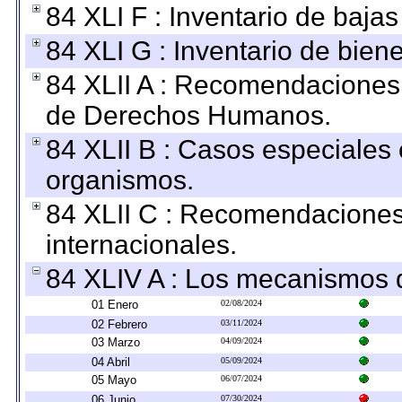
84 XLI F : Inventario de baja
84 XLI G : Inventario de bie
84 XLII A : Recomendaciones 
de Derechos Humanos.
84 XLII B : Casos especiales
organismos.
84 XLII C : Recomendaciones
internacionales.
84 XLIV A : Los mecanismos d
01 Enero
02/08/2024
02 Febrero
03/11/2024
03 Marzo
04/09/2024
04 Abril
05/09/2024
05 Mayo
06/07/2024
06 Junio
07/30/2024