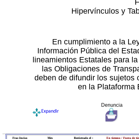
F
Hipervínculos y Ta
En cumplimiento a la Le
Información Pública del Esta
lineamientos Estatales para la
las Obligaciones de Transp
deben de difundir los sujetos 
en la Plataforma 
Denuncia
Expandir
Frac-Inciso
Mes
Registrado el :
En tiempo / Fuera de t