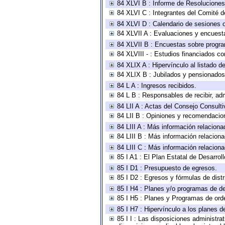
84 XLVI B : Informe de Resoluciones
84 XLVI C : Integrantes del Comité d
84 XLVI D : Calendario de sesiones o
84 XLVII A : Evaluaciones y encuest
84 XLVII B : Encuestas sobre progr
84 XLVIII - : Estudios financiados co
84 XLIX A : Hipervínculo al listado d
84 XLIX B : Jubilados y pensionados
84 L A : Ingresos recibidos.
84 L B : Responsables de recibir, adm
84 LII A : Actas del Consejo Consulti
84 LII B : Opiniones y recomendacio
84 LIII A : Más información relaciona
84 LIII B : Más información relacion
84 LIII C : Más información relacion
85 I A1 : El Plan Estatal de Desarro
85 I D1 : Presupuesto de egresos.
85 I D2 : Egresos y fórmulas de distr
85 I H4 : Planes y/o programas de de
85 I H5 : Planes y Programas de orden
85 I H7 : Hipervínculo a los planes d
85 I I : Las disposiciones administra