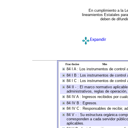
En cumplimiento a la L
lineamientos Estatales par
deben de difundi
Expandir
Frac-Inciso
Mes
84 I A : Los instrumentos de control
84 I B : Los instrumentos de control 
84 I C : Los instrumentos de control 
84 II - : El marco normativo aplicabl
administrativos, reglas de operación, c
84 IV A : Ingresos recibidos por cual
84 IV B : Egresos.
84 IV C : Responsables de recibir, ad
84 V - : Su estructura orgánica compl
corresponden a cada servidor público
aplicables.