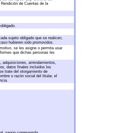
 Rendición de Cuentas de la
 obligado.
cada sujeto obligado que se realicen,
 caso hubieren sido promovidos.
 motivo, se les asigne o permita usar
informes que dichas personas les
a, adquisiciones, arrendamientos,
s, datos finales incluidos los
e trate del otorgamiento de
bre o razón social del titular, el
ncia.
tal, según corresponda.