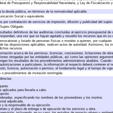
eral de Presupuesto y Responsabilidad Hacendaria, y Ley de Fiscalización y
 a la deuda pública, en términos de la normatividad aplicable.
icación Social o equivalente.
 por contratación de servicios de impresión, difusión y publicidad del sujeto
 Sujeto Obligado.
sultados definitivos de las auditorías concluidas al ejercicio presupuestal de 
rrespondan; una vez que se hayan agotado y resuelto los recursos que en su
onvocatorias y listado de personas físicas o morales a quienes, por cualquier
 de las disposiciones aplicables, realicen actos de autoridad. Asimismo, los 
dichos recursos.
formación acerca de los permisos, licencias, concesiones, licitaciones de obr
ciones otorgadas por las entidades públicas, así como las opiniones argumento
gan los resultados de los procedimientos administrativos aludidos. Cuando s
utorizaciones a particulares, la información al respecto deberá contener el nom
ión, licencia, autorización o permiso, el fundamento legal y el tiempo de vige
 o procedimientos de invitación restringida.
directas:
ipante.
 aplicados para llevarla a cabo.
 opción.
sideradas, especificando los nombres de los proveedores y los montos.
moral adjudicada.
te y la responsable de su ejecución.
trato y el plazo de entrega o de ejecución de los servicios u obra.
upervisión, incluyendo, en su caso, los estudios de impacto urbano y ambien