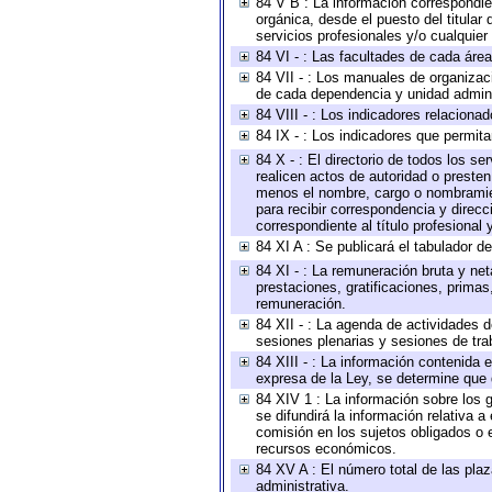
84 V B : La información correspondien
orgánica, desde el puesto del titular
servicios profesionales y/o cualquier 
84 VI - : Las facultades de cada área
84 VII - : Los manuales de organizac
de cada dependencia y unidad adminis
84 VIII - : Los indicadores relacion
84 IX - : Los indicadores que permita
84 X - : El directorio de todos los s
realicen actos de autoridad o presten
menos el nombre, cargo o nombramient
para recibir correspondencia y direcc
correspondiente al título profesional
84 XI A : Se publicará el tabulador d
84 XI - : La remuneración bruta y ne
prestaciones, gratificaciones, prima
remuneración.
84 XII - : La agenda de actividades d
sesiones plenarias y sesiones de tra
84 XIII - : La información contenida
expresa de la Ley, se determine que 
84 XIV 1 : La información sobre los
se difundirá la información relativa
comisión en los sujetos obligados o 
recursos económicos.
84 XV A : El número total de las plaz
administrativa.