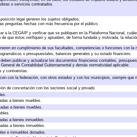
obras o servicios contratados.
posición legal generen los sujetos obligados;
las preguntas hechas con más frecuencia por el público.
ar a la CEGAIP y verificar que se publiquen en la Plataforma Nacional, cuále
to de que éstos verifiquen y aprueben, de forma fundada y motivada, la relaci
eneren en cumplimiento de sus facultades, competencias o funciones con la 
ogramáticos o presupuestales, balances generales y su estado financiero.
deben publicar y actualizar los documentos financieros contables, presupues
y General de Contabilidad Gubernamental y demás normatividad aplicable.
 y contratistas.
cen con la federación, con otros estados y con los municipios, siempre que 
ión de concertación con los sectores social y privado.
les.
icadas a bienes muebles.
icadas a bienes muebles.
ebles.
icadas a bienes inmuebles.
icadas a bienes inmuebles.
bles e inmuebles donados.