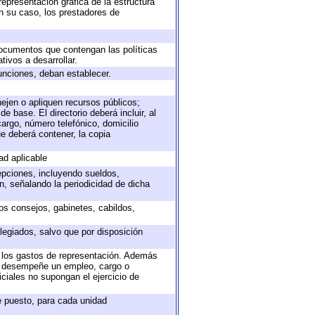
representación gráfica de la estructura
en su caso, los prestadores de
 documentos que contengan las políticas
ivos a desarrollar.
unciones, deban establecer.
nejen o apliquen recursos públicos;
e base. El directorio deberá incluir, al
argo, número telefónico, domicilio
ue deberá contener, la copia
ad aplicable
epciones, incluyendo sueldos,
, señalando la periodicidad de dicha
sos consejos, gabinetes, cabildos,
legiados, salvo que por disposición
o los gastos de representación. Además
ue desempeñe un empleo, cargo o
ciales no supongan el ejercicio de
de puesto, para cada unidad