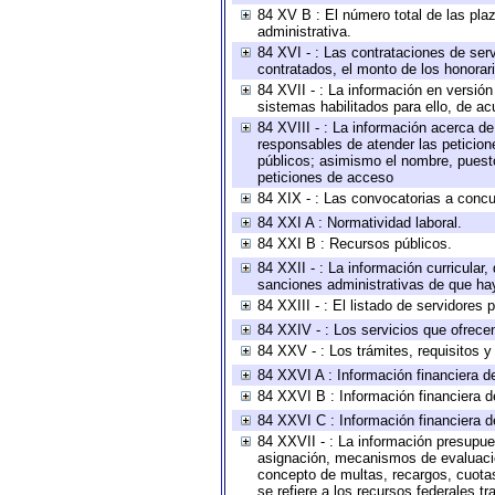
84 XV B : El número total de las plaz
administrativa.
84 XVI - : Las contrataciones de serv
contratados, el monto de los honorari
84 XVII - : La información en versión
sistemas habilitados para ello, de ac
84 XVIII - : La información acerca de
responsables de atender las peticion
públicos; asimismo el nombre, puesto,
peticiones de acceso
84 XIX - : Las convocatorias a concu
84 XXI A : Normatividad laboral.
84 XXI B : Recursos públicos.
84 XXII - : La información curricular,
sanciones administrativas de que hay
84 XXIII - : El listado de servidores
84 XXIV - : Los servicios que ofrecen
84 XXV - : Los trámites, requisitos 
84 XXVI A : Información financiera d
84 XXVI B : Información financiera d
84 XXVI C : Información financiera d
84 XXVII - : La información presupue
asignación, mecanismos de evaluación
concepto de multas, recargos, cuotas
se refiere a los recursos federales t