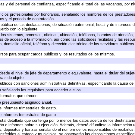
as y del personal de confianza, especificando el total de las vacantes, por n
icios profesionales por honorarios, señalando los nombres de los prestadores 
os y el periodo de contratación.
 pública de las declaraciones, de situación patrimonial, fiscal y de intereses d
uerdo con lo siguiente.
 los sistemas, procesos, oficinas, ubicación, teléfonos, horarios de atención,
es de acceso a la información, así como las solicitudes recibidas y las respu
 domicilio oficial, teléfono y dirección electrónica de los servidores público
rsos para ocupar cargos públicos y los resultados de los mismos.
 desde el nivel de jefe de departamento o equivalente, hasta el titular del suj
a sido objeto.
 públicos con sanciones administrativas definitivas, especificando la causa de 
 señalando los requisitos para acceder a ellos.
y formatos que ofrecen.
e presupuesto asignado anual.
e informes trimestrales de gasto.
e informes trimestrales de gasto.
stal detallada que contenga por lo menos los datos acerca de los destinatario
 e informes sobre su ejecución. Además, deberá difundirse la información re
, depósitos y fianzas señalando el nombre de los responsables de recibirlos, 
ransferidos al estado y municipios, se observarán las disposiciones específic