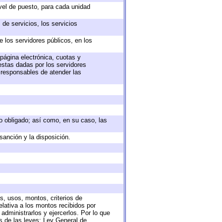
ivel de puesto, para cada unidad
de servicios, los servicios
e los servidores públicos, en los
 página electrónica, cuotas y
estas dadas por los servidores
s responsables de atender las
eto obligado; así como, en su caso, las
sanción y la disposición.
s, usos, montos, criterios de
lativa a los montos recibidos por
administrarlos y ejercerlos. Por lo que
as de las leyes: Ley General de