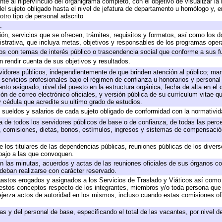
te al hipervínculo del organigrama completo, con el objetivo de visualizar la 
 del sujeto obligado hasta el nivel de jefatura de departamento u homólogo y, 
otro tipo de personal adscrito
.
ión, servicios que se ofrecen, trámites, requisitos y formatos, así como los
trativa, que incluya metas, objetivos y responsables de los programas operat
ados con temas de interés público o trascendencia social que conforme a sus f
n rendir cuenta de sus objetivos y resultados.
ervidores públicos, independientemente de que brinden atención al público; ma
 servicios profesionales bajo el régimen de confianza u honorarios y personal d
o asignado, nivel del puesto en la estructura orgánica, fecha de alta en el c
ión de correo electrónico oficiales, y versión pública de su currículum vitae q
 y cédula que acredite su ultimo grado de estudios.
e sueldos y salarios de cada sujeto obligado de conformidad con la normativid
ta de todos los servidores públicos de base o de confianza, de todas las perc
s, comisiones, dietas, bonos, estímulos, ingresos y sistemas de compensación
e los titulares de las dependencias públicas, reuniones públicas de los diver
bajo a las que convoquen.
 en las minutas, acuerdos y actas de las reuniones oficiales de sus órganos co
deban realizarse con carácter reservado.
 gastos erogados y asignados a los Servicios de Traslado y Viáticos así com
 a estos conceptos respecto de los integrantes, miembros y/o toda persona q
ejerza actos de autoridad en los mismos, incluso cuando estas comisiones ofi
as y del personal de base, especificando el total de las vacantes, por nivel 