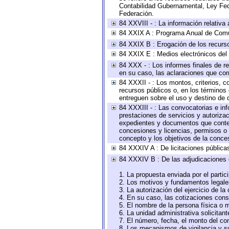
Contabilidad Gubernamental, Ley Fed
Federación.
84 XXVIII - : La información relativa
84 XXIX A : Programa Anual de Comun
84 XXIX B : Erogación de los recursos
84 XXIX E : Medios electrónicos del
84 XXX - : Los informes finales de re
en su caso, las aclaraciones que co
84 XXXII - : Los montos, criterios, c
recursos públicos o, en los términos
entreguen sobre el uso y destino de 
84 XXXIII - : Las convocatorias e in
prestaciones de servicios y autoriza
expedientes y documentos que conten
concesiones y licencias, permisos o a
concepto y los objetivos de la conces
84 XXXIV A : De licitaciones públicas
84 XXXIV B : De las adjudicaciones 
1. La propuesta enviada por el partic
2. Los motivos y fundamentos legales
3. La autorización del ejercicio de la
4. En su caso, las cotizaciones con
5. El nombre de la persona física o 
6. La unidad administrativa solicitan
7. El número, fecha, el monto del con
8. Los mecanismos de vigilancia y s