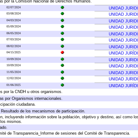
as por la Comisión Nacional de Derechos Humanos.
02/07/2024
UNIDAD JURID
03/08/2024
UNIDAD JURID
04/03/2024
UNIDAD JURID
05/09/2024
UNIDAD JURID
06/05/2024
UNIDAD JURID
07/03/2024
UNIDAD JURID
08/02/2024
UNIDAD JURID
04/15/2025
UNIDAD JURÍD
10/09/2024
UNIDAD JURID
10/09/2024
UNIDAD JURID
11/05/2024
UNIDAD JURID
12/02/2024
UNIDAD JURID
01/06/2025
UNIDAD JURÍD
os por la CNDH u otros organismos.
as por Organismos internacionales.
cipación ciudadana.
, Resultado de los mecanismos de participación.
, incluyendo información sobre la población, objetivo y destino, así como lo
a los mismos.
gado.
mité de Transparencia_Informe de sesiones del Comité de Transparencia.