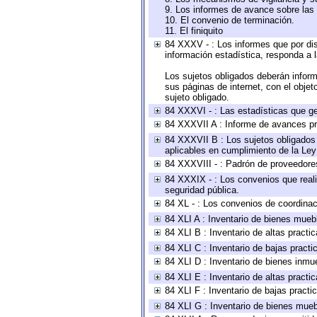
9. Los informes de avance sobre las 
10. El convenio de terminación.
11. El finiquito
84 XXXV - : Los informes que por dis
información estadística, responda a 
Los sujetos obligados deberán inform
sus páginas de internet, con el obje
sujeto obligado.
84 XXXVI - : Las estadísticas que g
84 XXXVII A : Informe de avances pr
84 XXXVII B : Los sujetos obligados 
aplicables en cumplimiento de la Le
84 XXXVIII - : Padrón de proveedores
84 XXXIX - : Los convenios que reali
seguridad pública.
84 XL - : Los convenios de coordinac
84 XLI A : Inventario de bienes mueb
84 XLI B : Inventario de altas pract
84 XLI C : Inventario de bajas pract
84 XLI D : Inventario de bienes inmu
84 XLI E : Inventario de altas pract
84 XLI F : Inventario de bajas pract
84 XLI G : Inventario de bienes mue