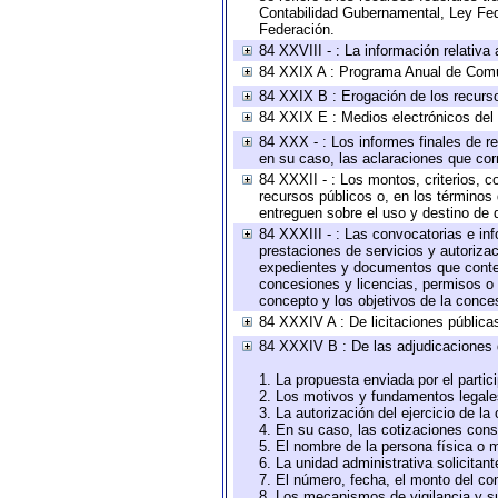
Contabilidad Gubernamental, Ley Fed
Federación.
84 XXVIII - : La información relativa
84 XXIX A : Programa Anual de Comun
84 XXIX B : Erogación de los recursos
84 XXIX E : Medios electrónicos del
84 XXX - : Los informes finales de re
en su caso, las aclaraciones que co
84 XXXII - : Los montos, criterios, c
recursos públicos o, en los términos
entreguen sobre el uso y destino de 
84 XXXIII - : Las convocatorias e in
prestaciones de servicios y autoriza
expedientes y documentos que conten
concesiones y licencias, permisos o a
concepto y los objetivos de la conces
84 XXXIV A : De licitaciones públicas
84 XXXIV B : De las adjudicaciones 
1. La propuesta enviada por el partic
2. Los motivos y fundamentos legales
3. La autorización del ejercicio de la
4. En su caso, las cotizaciones con
5. El nombre de la persona física o 
6. La unidad administrativa solicitan
7. El número, fecha, el monto del con
8. Los mecanismos de vigilancia y s