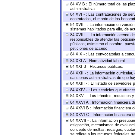
84 XV B : El número total de las plaz
administrativa.
84 XVI - : Las contrataciones de serv
contratados, el monto de los honorari
84 XVII - : La información en versión
sistemas habilitados para ello, de ac
84 XVIII - : La información acerca de
responsables de atender las peticion
públicos; asimismo el nombre, puesto,
peticiones de acceso
84 XIX - : Las convocatorias a concu
84 XXI A : Normatividad laboral.
84 XXI B : Recursos públicos.
84 XXII - : La información curricular,
sanciones administrativas de que hay
84 XXIII - : El listado de servidores
84 XXIV - : Los servicios que ofrecen
84 XXV - : Los trámites, requisitos 
84 XXVI A : Información financiera d
84 XXVI B : Información financiera d
84 XXVI C : Información financiera d
84 XXVII - : La información presupue
asignación, mecanismos de evaluación
concepto de multas, recargos, cuotas
se refiere a los recursos federales t