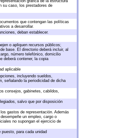
representación gráfica de la estructura
en su caso, los prestadores de
 documentos que contengan las políticas
ivos a desarrollar.
unciones, deban establecer.
nejen o apliquen recursos públicos;
e base. El directorio deberá incluir, al
argo, número telefónico, domicilio
ue deberá contener, la copia
ad aplicable
epciones, incluyendo sueldos,
, señalando la periodicidad de dicha
sos consejos, gabinetes, cabildos,
legiados, salvo que por disposición
o los gastos de representación. Además
ue desempeñe un empleo, cargo o
ciales no supongan el ejercicio de
de puesto, para cada unidad