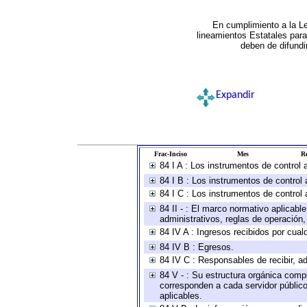
En cumplimiento a la L
lineamientos Estatales par
deben de difundi
Expandir
Frac-Inciso
Mes
Re
84 I A : Los instrumentos de control
84 I B : Los instrumentos de control 
84 I C : Los instrumentos de control 
84 II - : El marco normativo aplicabl
administrativos, reglas de operación, c
84 IV A : Ingresos recibidos por cual
84 IV B : Egresos.
84 IV C : Responsables de recibir, ad
84 V - : Su estructura orgánica compl
corresponden a cada servidor público
aplicables.