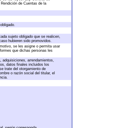
 Rendición de Cuentas de la
 obligado.
cada sujeto obligado que se realicen,
 caso hubieren sido promovidos.
 motivo, se les asigne o permita usar
informes que dichas personas les
a, adquisiciones, arrendamientos,
s, datos finales incluidos los
e trate del otorgamiento de
bre o razón social del titular, el
ncia.
tal, según corresponda.