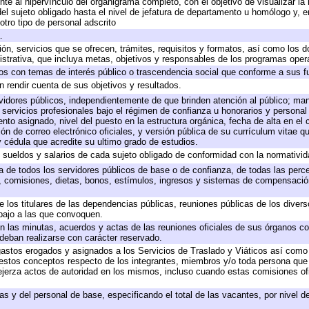
te al hipervínculo del organigrama completo, con el objetivo de visualizar la 
 del sujeto obligado hasta el nivel de jefatura de departamento u homólogo y, 
otro tipo de personal adscrito
.
ión, servicios que se ofrecen, trámites, requisitos y formatos, así como los
trativa, que incluya metas, objetivos y responsables de los programas operat
ados con temas de interés público o trascendencia social que conforme a sus f
n rendir cuenta de sus objetivos y resultados.
ervidores públicos, independientemente de que brinden atención al público; ma
 servicios profesionales bajo el régimen de confianza u honorarios y personal d
o asignado, nivel del puesto en la estructura orgánica, fecha de alta en el c
ión de correo electrónico oficiales, y versión pública de su currículum vitae q
 y cédula que acredite su ultimo grado de estudios.
e sueldos y salarios de cada sujeto obligado de conformidad con la normativid
ta de todos los servidores públicos de base o de confianza, de todas las perc
s, comisiones, dietas, bonos, estímulos, ingresos y sistemas de compensación
e los titulares de las dependencias públicas, reuniones públicas de los diver
bajo a las que convoquen.
 en las minutas, acuerdos y actas de las reuniones oficiales de sus órganos co
deban realizarse con carácter reservado.
 gastos erogados y asignados a los Servicios de Traslado y Viáticos así com
 a estos conceptos respecto de los integrantes, miembros y/o toda persona q
ejerza actos de autoridad en los mismos, incluso cuando estas comisiones ofi
as y del personal de base, especificando el total de las vacantes, por nivel 