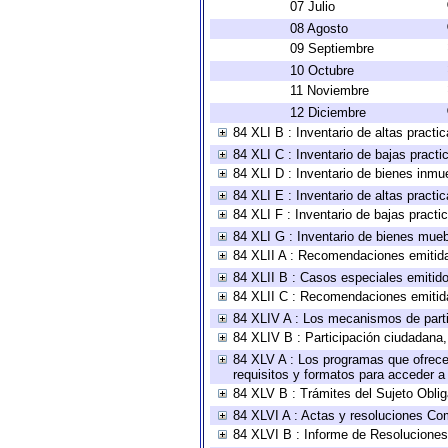
07 Julio
08 Agosto
09 Septiembre
10 Octubre
11 Noviembre
12 Diciembre
84 XLI B : Inventario de altas pract
84 XLI C : Inventario de bajas pract
84 XLI D : Inventario de bienes inmu
84 XLI E : Inventario de altas pract
84 XLI F : Inventario de bajas pract
84 XLI G : Inventario de bienes mue
84 XLII A : Recomendaciones emitid
84 XLII B : Casos especiales emitid
84 XLII C : Recomendaciones emitid
84 XLIV A : Los mecanismos de parti
84 XLIV B : Participación ciudadana
84 XLV A : Los programas que ofrecen
requisitos y formatos para acceder 
84 XLV B : Trámites del Sujeto Obli
84 XLVI A : Actas y resoluciones Co
84 XLVI B : Informe de Resoluciones