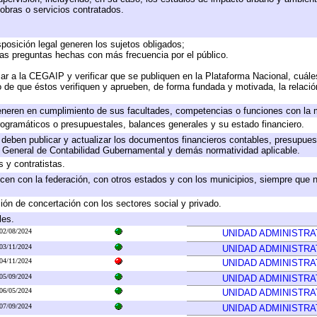
obras o servicios contratados.
posición legal generen los sujetos obligados;
las preguntas hechas con más frecuencia por el público.
ar a la CEGAIP y verificar que se publiquen en la Plataforma Nacional, cuále
to de que éstos verifiquen y aprueben, de forma fundada y motivada, la relaci
eneren en cumplimiento de sus facultades, competencias o funciones con la 
ogramáticos o presupuestales, balances generales y su estado financiero.
deben publicar y actualizar los documentos financieros contables, presupues
y General de Contabilidad Gubernamental y demás normatividad aplicable.
 y contratistas.
cen con la federación, con otros estados y con los municipios, siempre que 
ión de concertación con los sectores social y privado.
les.
02/08/2024
UNIDAD ADMINISTRA
03/11/2024
UNIDAD ADMINISTRA
04/11/2024
UNIDAD ADMINISTRA
05/09/2024
UNIDAD ADMINISTRA
06/05/2024
UNIDAD ADMINISTRA
07/09/2024
UNIDAD ADMINISTRA