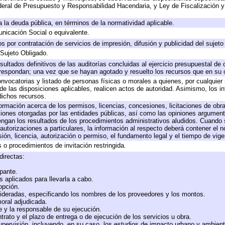
eral de Presupuesto y Responsabilidad Hacendaria, y Ley de Fiscalización y
 a la deuda pública, en términos de la normatividad aplicable.
icación Social o equivalente.
 por contratación de servicios de impresión, difusión y publicidad del sujeto
 Sujeto Obligado.
sultados definitivos de las auditorías concluidas al ejercicio presupuestal de 
rrespondan; una vez que se hayan agotado y resuelto los recursos que en su
onvocatorias y listado de personas físicas o morales a quienes, por cualquier
 de las disposiciones aplicables, realicen actos de autoridad. Asimismo, los 
dichos recursos.
formación acerca de los permisos, licencias, concesiones, licitaciones de obr
ciones otorgadas por las entidades públicas, así como las opiniones argumento
gan los resultados de los procedimientos administrativos aludidos. Cuando s
utorizaciones a particulares, la información al respecto deberá contener el nom
ión, licencia, autorización o permiso, el fundamento legal y el tiempo de vige
 o procedimientos de invitación restringida.
directas:
ipante.
 aplicados para llevarla a cabo.
 opción.
sideradas, especificando los nombres de los proveedores y los montos.
moral adjudicada.
te y la responsable de su ejecución.
trato y el plazo de entrega o de ejecución de los servicios u obra.
upervisión, incluyendo, en su caso, los estudios de impacto urbano y ambien