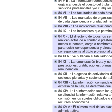
84 V B : La información correspondien
orgánica, desde el puesto del titular
servicios profesionales y/o cualquier 
84 VI - : Las facultades de cada área
84 VII - : Los manuales de organizac
de cada dependencia y unidad adminis
84 VIII - : Los indicadores relacion
84 IX - : Los indicadores que permita
84 X - : El directorio de todos los s
realicen actos de autoridad o presten
menos el nombre, cargo o nombramient
para recibir correspondencia y direcc
correspondiente al título profesional
84 XI A : Se publicará el tabulador d
84 XI - : La remuneración bruta y ne
prestaciones, gratificaciones, prima
remuneración.
84 XII - : La agenda de actividades d
sesiones plenarias y sesiones de tra
84 XIII - : La información contenida
expresa de la Ley, se determine que 
84 XIV 1 : La información sobre los
se difundirá la información relativa
comisión en los sujetos obligados o 
recursos económicos.
84 XV A : El número total de las plaz
administrativa.