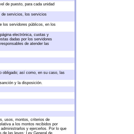
ivel de puesto, para cada unidad
de servicios, los servicios
e los servidores públicos, en los
 página electrónica, cuotas y
estas dadas por los servidores
s responsables de atender las
eto obligado; así como, en su caso, las
sanción y la disposición.
s, usos, montos, criterios de
lativa a los montos recibidos por
administrarlos y ejercerlos. Por lo que
as de las leyes: Ley General de