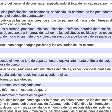
as y del personal de confianza, especificando el total de las vacantes, por n
icios profesionales por honorarios, señalando los nombres de los prestadores 
os y el periodo de contratación.
 pública de las declaraciones, de situación patrimonial, fiscal y de intereses d
uerdo con lo siguiente.
 los sistemas, procesos, oficinas, ubicación, teléfonos, horarios de atención,
es de acceso a la información, así como las solicitudes recibidas y las respu
 domicilio oficial, teléfono y dirección electrónica de los servidores público
rsos para ocupar cargos públicos y los resultados de los mismos.
 desde el nivel de jefe de departamento o equivalente, hasta el titular del suj
a sido objeto.
 públicos con sanciones administrativas definitivas, especificando la causa de 
 señalando los requisitos para acceder a ellos.
y formatos que ofrecen.
e presupuesto asignado anual.
e informes trimestrales de gasto.
e informes trimestrales de gasto.
stal detallada que contenga por lo menos los datos acerca de los destinatario
 e informes sobre su ejecución. Además, deberá difundirse la información re
, depósitos y fianzas señalando el nombre de los responsables de recibirlos, 
ransferidos al estado y municipios, se observarán las disposiciones específic