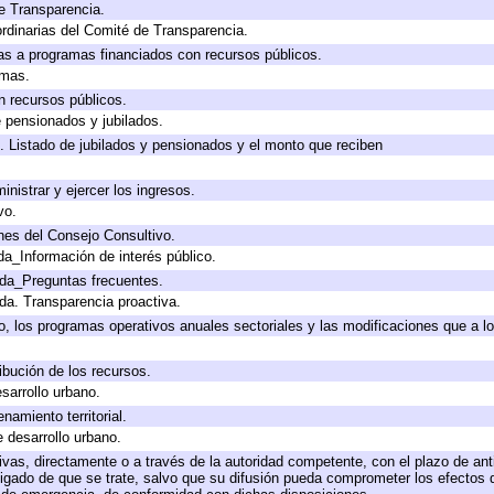
e Transparencia.
rdinarias del Comité de Transparencia.
as a programas financiados con recursos públicos.
amas.
n recursos públicos.
e pensionados y jubilados.
. Listado de jubilados y pensionados y el monto que reciben
inistrar y ejercer los ingresos.
vo.
nes del Consejo Consultivo.
da_Información de interés público.
ada_Preguntas frecuentes.
ada. Transparencia proactiva.
llo, los programas operativos anuales sectoriales y las modificaciones que a
ibución de los recursos.
sarrollo urbano.
amiento territorial.
e desarrollo urbano.
tivas, directamente o a través de la autoridad competente, con el plazo de an
bligado de que se trate, salvo que su difusión pueda comprometer los efectos 