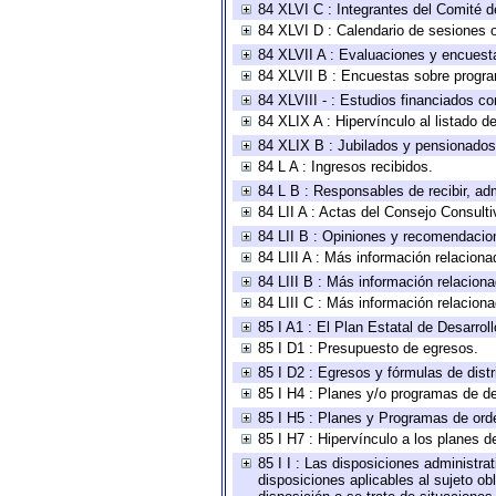
84 XLVI C : Integrantes del Comité d
84 XLVI D : Calendario de sesiones o
84 XLVII A : Evaluaciones y encuest
84 XLVII B : Encuestas sobre progr
84 XLVIII - : Estudios financiados co
84 XLIX A : Hipervínculo al listado d
84 XLIX B : Jubilados y pensionados
84 L A : Ingresos recibidos.
84 L B : Responsables de recibir, adm
84 LII A : Actas del Consejo Consulti
84 LII B : Opiniones y recomendacio
84 LIII A : Más información relaciona
84 LIII B : Más información relacion
84 LIII C : Más información relacion
85 I A1 : El Plan Estatal de Desarro
85 I D1 : Presupuesto de egresos.
85 I D2 : Egresos y fórmulas de distr
85 I H4 : Planes y/o programas de de
85 I H5 : Planes y Programas de orden
85 I H7 : Hipervínculo a los planes d
85 I I : Las disposiciones administra
disposiciones aplicables al sujeto o