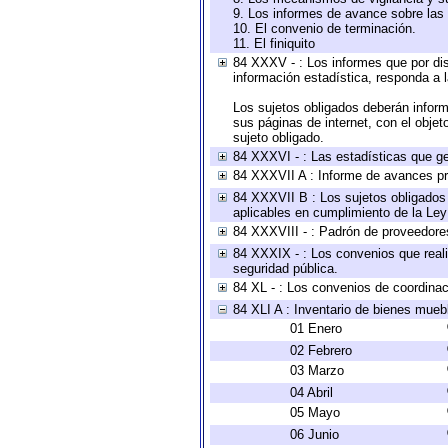
9. Los informes de avance sobre las 
10. El convenio de terminación.
11. El finiquito
84 XXXV - : Los informes que por dis
información estadística, responda a 
Los sujetos obligados deberán inform
sus páginas de internet, con el obje
sujeto obligado.
84 XXXVI - : Las estadísticas que g
84 XXXVII A : Informe de avances pr
84 XXXVII B : Los sujetos obligados 
aplicables en cumplimiento de la Le
84 XXXVIII - : Padrón de proveedores
84 XXXIX - : Los convenios que reali
seguridad pública.
84 XL - : Los convenios de coordinac
84 XLI A : Inventario de bienes mueb
01 Enero
02 Febrero
03 Marzo
04 Abril
05 Mayo
06 Junio