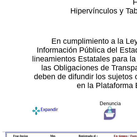
F
Hipervínculos y Ta
En cumplimiento a la Le
Información Pública del Esta
lineamientos Estatales para la
las Obligaciones de Transp
deben de difundir los sujetos 
en la Plataforma 
Denuncia
Expandir
Frac-Inciso
Mes
Registrado el :
En tiempo / Fuer