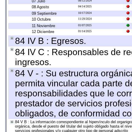
07 Julio
08/12/2024
08 Agosto
04/14/2025
09 Septiembre
10/17/2024
10 Octubre
11/29/2024
11 Noviembre
01/07/2025
12 Diciembre
01/14/2025
84 IV B : Egresos.
84 IV C : Responsables de reci
ingresos.
84 V - : Su estructura orgáni
permita vincular cada parte de
responsabilidades que le cor
prestador de servicios profes
obligados, de conformidad con
84 V B : La información correspondiente al hipervínculo del organigra
orgánica, desde el puesto del titular del sujeto obligado hasta el ni
servicios profesionales y/o cualquier otro tipo de personal adscrito