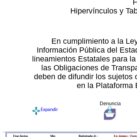
F
Hipervínculos y Ta
En cumplimiento a la Le
Información Pública del Esta
lineamientos Estatales para la
las Obligaciones de Transp
deben de difundir los sujetos 
en la Plataforma 
Denuncia
Expandir
Frac-Inciso
Mes
Registrado el :
En tiempo / Fuer