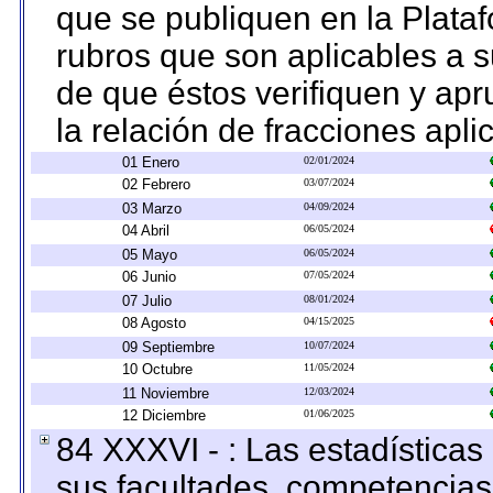
que se publiquen en la Plata
rubros que son aplicables a s
de que éstos verifiquen y ap
la relación de fracciones apli
01 Enero
02/01/2024
02 Febrero
03/07/2024
03 Marzo
04/09/2024
04 Abril
06/05/2024
05 Mayo
06/05/2024
06 Junio
07/05/2024
07 Julio
08/01/2024
08 Agosto
04/15/2025
09 Septiembre
10/07/2024
10 Octubre
11/05/2024
11 Noviembre
12/03/2024
12 Diciembre
01/06/2025
84 XXXVI - : Las estadística
sus facultades, competencias