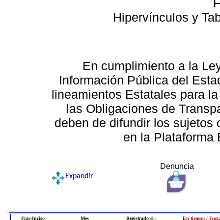
F
Hipervínculos y Ta
En cumplimiento a la Le
Información Pública del Esta
lineamientos Estatales para la
las Obligaciones de Transp
deben de difundir los sujetos 
en la Plataforma 
Denuncia
Expandir
Frac-Inciso
Mes
Registrado el :
En tiempo / Fuer