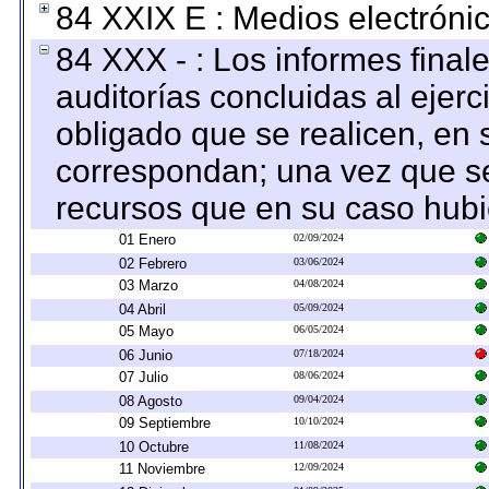
84 XXIX E : Medios electrónic
84 XXX - : Los informes finale
auditorías concluidas al ejer
obligado que se realicen, en 
correspondan; una vez que se
recursos que en su caso hubi
01 Enero
02/09/2024
02 Febrero
03/06/2024
03 Marzo
04/08/2024
04 Abril
05/09/2024
05 Mayo
06/05/2024
06 Junio
07/18/2024
07 Julio
08/06/2024
08 Agosto
09/04/2024
09 Septiembre
10/10/2024
10 Octubre
11/08/2024
11 Noviembre
12/09/2024