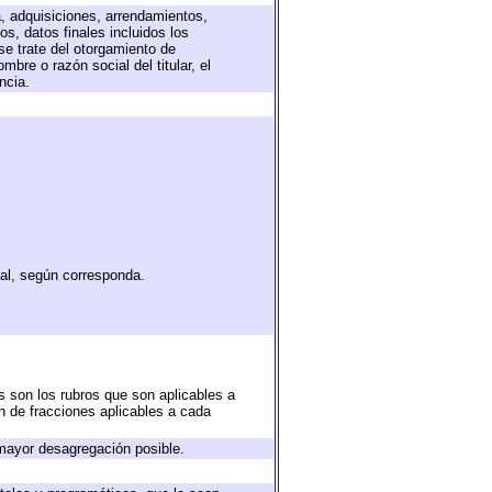
a, adquisiciones, arrendamientos,
s, datos finales incluidos los
e trate del otorgamiento de
bre o razón social del titular, el
ncia.
tal, según corresponda.
s son los rubros que son aplicables a
ón de fracciones aplicables a cada
mayor desagregación posible.