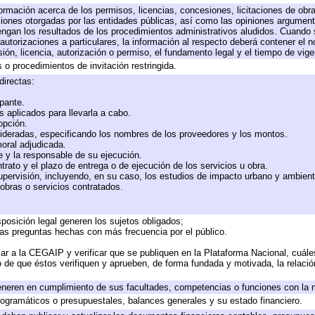
formación acerca de los permisos, licencias, concesiones, licitaciones de obr
ciones otorgadas por las entidades públicas, así como las opiniones argumento
gan los resultados de los procedimientos administrativos aludidos. Cuando s
utorizaciones a particulares, la información al respecto deberá contener el nom
ión, licencia, autorización o permiso, el fundamento legal y el tiempo de vige
 o procedimientos de invitación restringida.
directas:
ipante.
 aplicados para llevarla a cabo.
 opción.
sideradas, especificando los nombres de los proveedores y los montos.
moral adjudicada.
te y la responsable de su ejecución.
trato y el plazo de entrega o de ejecución de los servicios u obra.
upervisión, incluyendo, en su caso, los estudios de impacto urbano y ambien
obras o servicios contratados.
posición legal generen los sujetos obligados;
las preguntas hechas con más frecuencia por el público.
ar a la CEGAIP y verificar que se publiquen en la Plataforma Nacional, cuále
to de que éstos verifiquen y aprueben, de forma fundada y motivada, la relaci
eneren en cumplimiento de sus facultades, competencias o funciones con la 
ogramáticos o presupuestales, balances generales y su estado financiero.