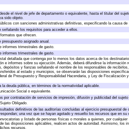
 desde el nivel de jefe de departamento o equivalente, hasta el titular del suj
a sido objeto.
 públicos con sanciones administrativas definitivas, especificando la causa de 
 señalando los requisitos para acceder a ellos.
y formatos que ofrecen.
e presupuesto asignado anual.
e informes trimestrales de gasto.
e informes trimestrales de gasto.
stal detallada que contenga por lo menos los datos acerca de los destinatario
 e informes sobre su ejecución. Además, deberá difundirse la información re
, depósitos y fianzas señalando el nombre de los responsables de recibirlos, 
ransferidos al estado y municipios, se observarán las disposiciones específic
eral de Presupuesto y Responsabilidad Hacendaria, y Ley de Fiscalización y
 a la deuda pública, en términos de la normatividad aplicable.
icación Social o equivalente.
 por contratación de servicios de impresión, difusión y publicidad del sujeto
 Sujeto Obligado.
sultados definitivos de las auditorías concluidas al ejercicio presupuestal de 
rrespondan; una vez que se hayan agotado y resuelto los recursos que en su
onvocatorias y listado de personas físicas o morales a quienes, por cualquier
 de las disposiciones aplicables, realicen actos de autoridad. Asimismo, los 
dichos recursos.