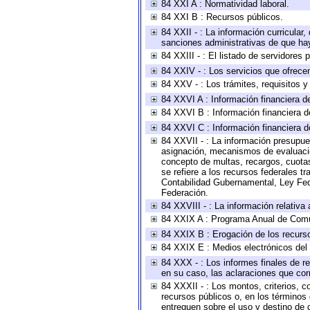
84 XXI A : Normatividad laboral.
84 XXI B : Recursos públicos.
84 XXII - : La información curricular,
sanciones administrativas de que hay
84 XXIII - : El listado de servidores
84 XXIV - : Los servicios que ofrecen
84 XXV - : Los trámites, requisitos 
84 XXVI A : Información financiera d
84 XXVI B : Información financiera d
84 XXVI C : Información financiera d
84 XXVII - : La información presupue
asignación, mecanismos de evaluación
concepto de multas, recargos, cuotas
se refiere a los recursos federales t
Contabilidad Gubernamental, Ley Fed
Federación.
84 XXVIII - : La información relativa
84 XXIX A : Programa Anual de Comun
84 XXIX B : Erogación de los recursos
84 XXIX E : Medios electrónicos del
84 XXX - : Los informes finales de re
en su caso, las aclaraciones que co
84 XXXII - : Los montos, criterios, c
recursos públicos o, en los términos
entreguen sobre el uso y destino de 