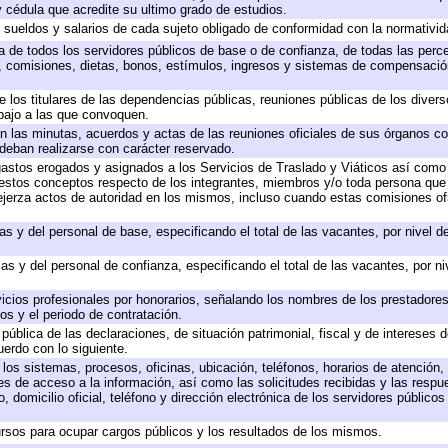
 y cédula que acredite su ultimo grado de estudios.
e sueldos y salarios de cada sujeto obligado de conformidad con la normativid
ta de todos los servidores públicos de base o de confianza, de todas las perc
s, comisiones, dietas, bonos, estímulos, ingresos y sistemas de compensación
e los titulares de las dependencias públicas, reuniones públicas de los diver
bajo a las que convoquen.
 en las minutas, acuerdos y actas de las reuniones oficiales de sus órganos co
deban realizarse con carácter reservado.
 gastos erogados y asignados a los Servicios de Traslado y Viáticos así com
 a estos conceptos respecto de los integrantes, miembros y/o toda persona q
ejerza actos de autoridad en los mismos, incluso cuando estas comisiones ofi
as y del personal de base, especificando el total de las vacantes, por nivel 
as y del personal de confianza, especificando el total de las vacantes, por n
icios profesionales por honorarios, señalando los nombres de los prestadores 
os y el periodo de contratación.
 pública de las declaraciones, de situación patrimonial, fiscal y de intereses d
uerdo con lo siguiente.
 los sistemas, procesos, oficinas, ubicación, teléfonos, horarios de atención,
es de acceso a la información, así como las solicitudes recibidas y las respu
 domicilio oficial, teléfono y dirección electrónica de los servidores público
rsos para ocupar cargos públicos y los resultados de los mismos.