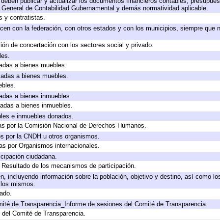
deben publicar y actualizar los documentos financieros contables, presupues
y General de Contabilidad Gubernamental y demás normatividad aplicable.
 y contratistas.
cen con la federación, con otros estados y con los municipios, siempre que 
ión de concertación con los sectores social y privado.
les.
icadas a bienes muebles.
icadas a bienes muebles.
ebles.
icadas a bienes inmuebles.
icadas a bienes inmuebles.
bles e inmuebles donados.
as por la Comisión Nacional de Derechos Humanos.
os por la CNDH u otros organismos.
as por Organismos internacionales.
cipación ciudadana.
, Resultado de los mecanismos de participación.
, incluyendo información sobre la población, objetivo y destino, así como lo
a los mismos.
gado.
mité de Transparencia_Informe de sesiones del Comité de Transparencia.
 del Comité de Transparencia.