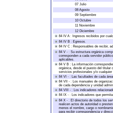
07 Julio
08 Agosto
09 Septiembre
10 Octubre
11 Noviembre
12 Diciembre
84 IV A : Ingresos recibidos por cual
84 IV B : Egresos.
84 IV C : Responsables de recibir, ad
84 V - : Su estructura orgánica compl
corresponden a cada servidor público
aplicables.
84 V B : La información correspondien
orgánica, desde el puesto del titular
servicios profesionales y/o cualquier 
84 VI - : Las facultades de cada área
84 VII - : Los manuales de organizac
de cada dependencia y unidad adminis
84 VIII - : Los indicadores relacion
84 IX - : Los indicadores que permita
84 X - : El directorio de todos los s
realicen actos de autoridad o presten
menos el nombre, cargo o nombramient
para recibir correspondencia y direcc