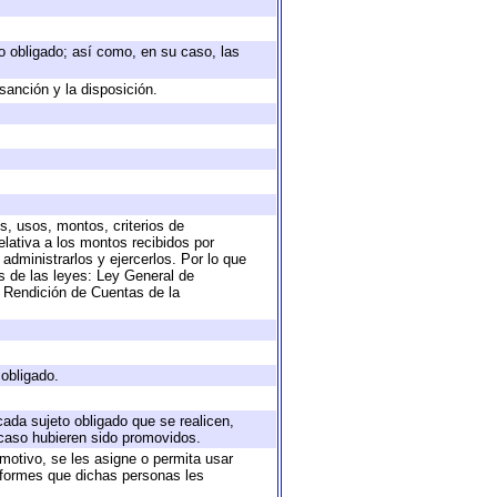
eto obligado; así como, en su caso, las
sanción y la disposición.
s, usos, montos, criterios de
lativa a los montos recibidos por
administrarlos y ejercerlos. Por lo que
as de las leyes: Ley General de
 Rendición de Cuentas de la
 obligado.
cada sujeto obligado que se realicen,
 caso hubieren sido promovidos.
 motivo, se les asigne o permita usar
informes que dichas personas les