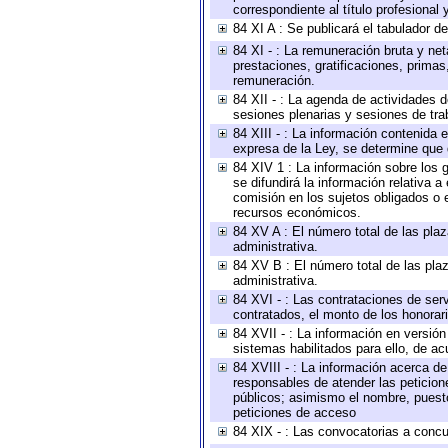
correspondiente al título profesional
84 XI A : Se publicará el tabulador d
84 XI - : La remuneración bruta y ne
prestaciones, gratificaciones, prima
remuneración.
84 XII - : La agenda de actividades d
sesiones plenarias y sesiones de tra
84 XIII - : La información contenida
expresa de la Ley, se determine que 
84 XIV 1 : La información sobre los
se difundirá la información relativa
comisión en los sujetos obligados o 
recursos económicos.
84 XV A : El número total de las plaz
administrativa.
84 XV B : El número total de las plaz
administrativa.
84 XVI - : Las contrataciones de serv
contratados, el monto de los honorari
84 XVII - : La información en versión
sistemas habilitados para ello, de ac
84 XVIII - : La información acerca de
responsables de atender las peticion
públicos; asimismo el nombre, puesto,
peticiones de acceso
84 XIX - : Las convocatorias a concu