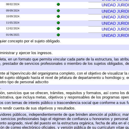
08/02/2024
UNIDAD JURID
09/09/2024
UNIDAD JURID
10/09/2024
UNIDAD JURID
11/05/2024
UNIDAD JURID
12/02/2024
UNIDAD JURID
01/06/2025
UNIDAD JURID
quier concepto por el sujeto obligado.
ministrar y ejercer los ingresos.
eta, en un formato que permita vincular cada parte de la estructura, las atri
, prestador de servicios profesionales o miembro de los sujetos obligados, d
te al hipervínculo del organigrama completo, con el objetivo de visualizar la 
 del sujeto obligado hasta el nivel de jefatura de departamento u homólogo y, 
otro tipo de personal adscrito
.
ión, servicios que se ofrecen, trámites, requisitos y formatos, así como los
trativa, que incluya metas, objetivos y responsables de los programas operat
ados con temas de interés público o trascendencia social que conforme a sus f
n rendir cuenta de sus objetivos y resultados.
ervidores públicos, independientemente de que brinden atención al público; ma
 servicios profesionales bajo el régimen de confianza u honorarios y personal d
o asignado, nivel del puesto en la estructura orgánica, fecha de alta en el c
ión de correo electrónico oficiales, y versión pública de su currículum vitae q