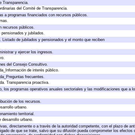
e Transparencia.
rdinarias del Comité de Transparencia.
as a programas financiados con recursos públicos.
amas.
n recursos públicos.
e pensionados y jubilados.
. Listado de jubilados y pensionados y el monto que reciben
inistrar y ejercer los ingresos.
vo.
nes del Consejo Consultivo.
da_Información de interés público.
ada_Preguntas frecuentes.
ada. Transparencia proactiva.
llo, los programas operativos anuales sectoriales y las modificaciones que a
ibución de los recursos.
sarrollo urbano.
amiento territorial.
e desarrollo urbano.
tivas, directamente o a través de la autoridad competente, con el plazo de an
bligado de que se trate, salvo que su difusión pueda comprometer los efectos 