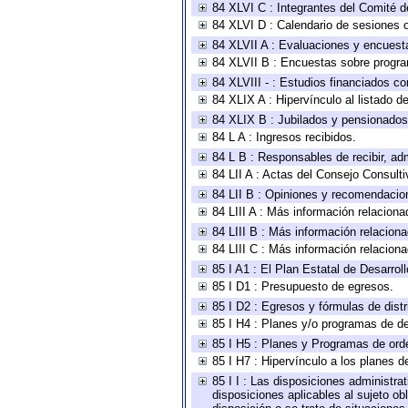
84 XLVI C : Integrantes del Comité d
84 XLVI D : Calendario de sesiones o
84 XLVII A : Evaluaciones y encuest
84 XLVII B : Encuestas sobre progr
84 XLVIII - : Estudios financiados co
84 XLIX A : Hipervínculo al listado d
84 XLIX B : Jubilados y pensionados
84 L A : Ingresos recibidos.
84 L B : Responsables de recibir, adm
84 LII A : Actas del Consejo Consulti
84 LII B : Opiniones y recomendacio
84 LIII A : Más información relaciona
84 LIII B : Más información relacion
84 LIII C : Más información relacion
85 I A1 : El Plan Estatal de Desarro
85 I D1 : Presupuesto de egresos.
85 I D2 : Egresos y fórmulas de distr
85 I H4 : Planes y/o programas de de
85 I H5 : Planes y Programas de orden
85 I H7 : Hipervínculo a los planes d
85 I I : Las disposiciones administra
disposiciones aplicables al sujeto o