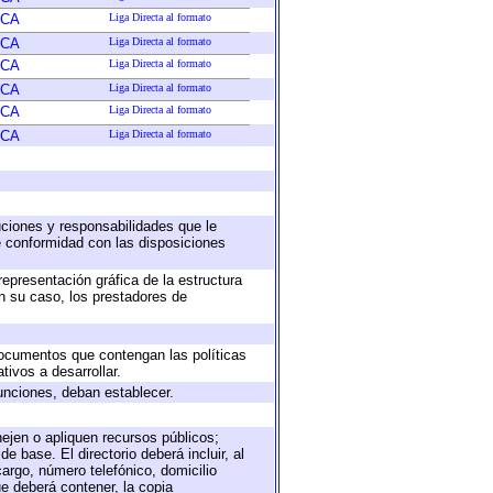
ICA
Liga Directa al formato
ICA
Liga Directa al formato
ICA
Liga Directa al formato
ICA
Liga Directa al formato
ICA
Liga Directa al formato
ICA
Liga Directa al formato
buciones y responsabilidades que le
e conformidad con las disposiciones
representación gráfica de la estructura
en su caso, los prestadores de
 documentos que contengan las políticas
ivos a desarrollar.
unciones, deban establecer.
nejen o apliquen recursos públicos;
e base. El directorio deberá incluir, al
argo, número telefónico, domicilio
ue deberá contener, la copia