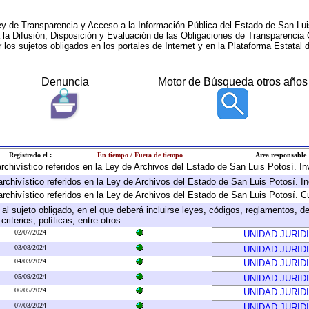
ey de Transparencia y Acceso a la Información Pública del Estado de San Lui
a la Difusión, Disposición y Evaluación de las Obligaciones de Transparenci
r los sujetos obligados en los portales de Internet y en la Plataforma Estatal 
Denuncia
Motor de Búsqueda otros años
Registrado el :
En tiempo / Fuera de tiempo
Area responsable
 archivístico referidos en la Ley de Archivos del Estado de San Luis Potosí. 
archivístico referidos en la Ley de Archivos del Estado de San Luis Potosí. I
archivístico referidos en la Ley de Archivos del Estado de San Luis Potosí. C
e al sujeto obligado, en el que deberá incluirse leyes, códigos, reglamentos, 
riterios, políticas, entre otros
02/07/2024
UNIDAD JURID
03/08/2024
UNIDAD JURID
04/03/2024
UNIDAD JURID
05/09/2024
UNIDAD JURID
06/05/2024
UNIDAD JURID
07/03/2024
UNIDAD JURID