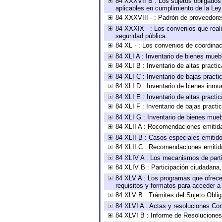
84 XXXVII B : Los sujetos obligados 
aplicables en cumplimiento de la Le
84 XXXVIII - : Padrón de proveedores
84 XXXIX - : Los convenios que reali
seguridad pública.
84 XL - : Los convenios de coordinac
84 XLI A : Inventario de bienes mueb
84 XLI B : Inventario de altas pract
84 XLI C : Inventario de bajas pract
84 XLI D : Inventario de bienes inmu
84 XLI E : Inventario de altas pract
84 XLI F : Inventario de bajas pract
84 XLI G : Inventario de bienes mue
84 XLII A : Recomendaciones emitid
84 XLII B : Casos especiales emitid
84 XLII C : Recomendaciones emitid
84 XLIV A : Los mecanismos de parti
84 XLIV B : Participación ciudadana
84 XLV A : Los programas que ofrecen
requisitos y formatos para acceder 
84 XLV B : Trámites del Sujeto Obli
84 XLVI A : Actas y resoluciones Co
84 XLVI B : Informe de Resoluciones