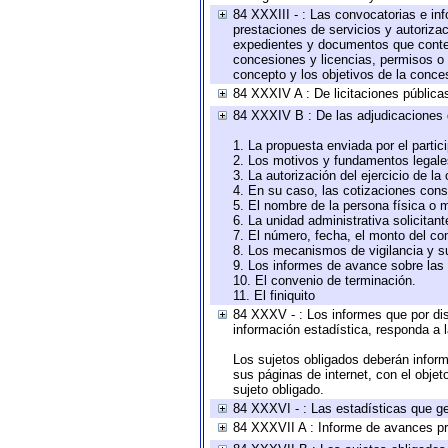
84 XXXIII - : Las convocatorias e in
prestaciones de servicios y autoriza
expedientes y documentos que conten
concesiones y licencias, permisos o a
concepto y los objetivos de la conces
84 XXXIV A : De licitaciones públicas
84 XXXIV B : De las adjudicaciones 
1. La propuesta enviada por el partic
2. Los motivos y fundamentos legales
3. La autorización del ejercicio de la
4. En su caso, las cotizaciones con
5. El nombre de la persona física o 
6. La unidad administrativa solicitan
7. El número, fecha, el monto del con
8. Los mecanismos de vigilancia y s
9. Los informes de avance sobre las 
10. El convenio de terminación.
11. El finiquito
84 XXXV - : Los informes que por dis
información estadística, responda a 
Los sujetos obligados deberán inform
sus páginas de internet, con el obje
sujeto obligado.
84 XXXVI - : Las estadísticas que g
84 XXXVII A : Informe de avances pr