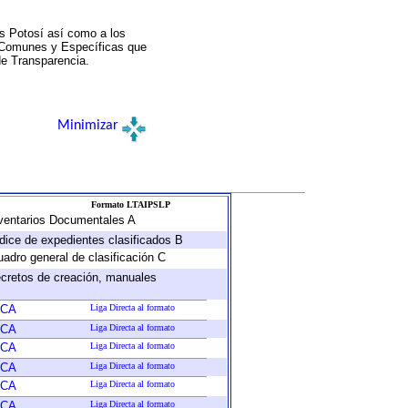
s Potosí así como a los
a Comunes y Específicas que
de Transparencia.
Minimizar
Formato LTAIPSLP
Inventarios Documentales A
ndice de expedientes clasificados B
uadro general de clasificación C
decretos de creación, manuales
ICA
Liga Directa al formato
ICA
Liga Directa al formato
ICA
Liga Directa al formato
ICA
Liga Directa al formato
ICA
Liga Directa al formato
ICA
Liga Directa al formato