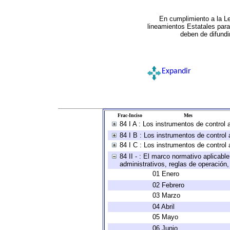
En cumplimiento a la L
lineamientos Estatales par
deben de difundi
Expandir
Frac-Inciso
Mes
84 I A : Los instrumentos de control
84 I B : Los instrumentos de control 
84 I C : Los instrumentos de control 
84 II - : El marco normativo aplicabl
administrativos, reglas de operación, c
01 Enero
02 Febrero
03 Marzo
04 Abril
05 Mayo
06 Junio