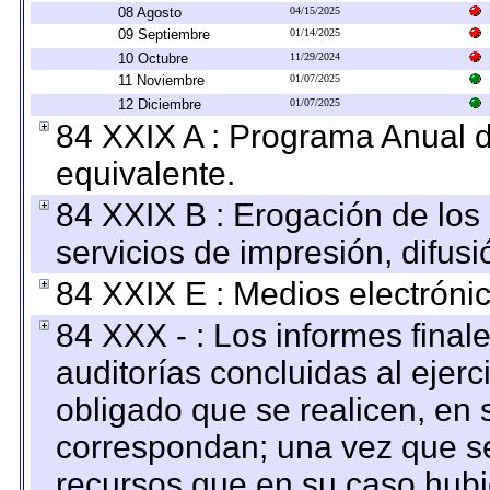
08 Agosto
04/15/2025
09 Septiembre
01/14/2025
10 Octubre
11/29/2024
11 Noviembre
01/07/2025
12 Diciembre
01/07/2025
84 XXIX A : Programa Anual 
equivalente.
84 XXIX B : Erogación de los 
servicios de impresión, difusi
84 XXIX E : Medios electrónic
84 XXX - : Los informes finale
auditorías concluidas al ejer
obligado que se realicen, en 
correspondan; una vez que se
recursos que en su caso hubi