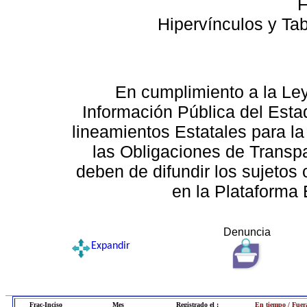
F
Hipervínculos y Ta
En cumplimiento a la Le
Información Pública del Esta
lineamientos Estatales para la
las Obligaciones de Transp
deben de difundir los sujetos 
en la Plataforma 
Denuncia
Expandir
Frac-Inciso
Mes
Registrado el :
En tiempo / Fuer