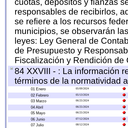
cuotas, depósitos y fianzas 
responsables de recibirlos, ad
se refiere a los recursos fede
municipios, se observarán las
leyes: Ley General de Conta
de Presupuesto y Responsabi
Fiscalización y Rendición de
84 XXVIII - : La información r
términos de la normatividad a
01 Enero
05/09/2024
02 Febrero
05/13/2024
03 Marzo
06/25/2024
04 Abril
06/25/2024
05 Mayo
06/25/2024
06 Junio
07/12/2024
07 Julio
08/12/2024