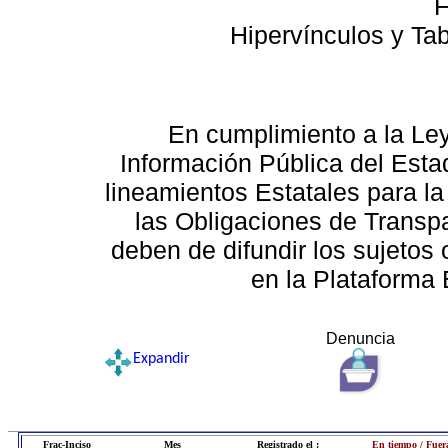
F
Hipervínculos y Ta
En cumplimiento a la Le
Información Pública del Esta
lineamientos Estatales para la
las Obligaciones de Transp
deben de difundir los sujetos 
en la Plataforma 
Denuncia
Expandir
Frac-Inciso
Mes
Registrado el :
En tiempo / Fuer