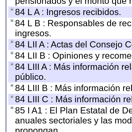
pensionados y el monto que 
84 L A : Ingresos recibidos.
84 L B : Responsables de recib
ingresos.
84 LII A : Actas del Consejo C
84 LII B : Opiniones y recom
84 LIII A : Más información r
público.
84 LIII B : Más información r
84 LIII C : Más información r
85 I A1 : El Plan Estatal de D
anuales sectoriales y las mo
propongan.