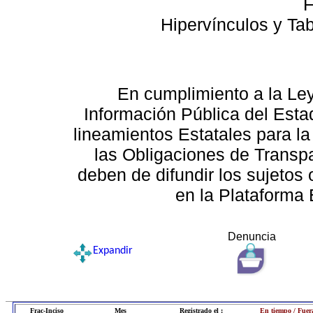
F
Hipervínculos y Ta
En cumplimiento a la Le
Información Pública del Esta
lineamientos Estatales para la
las Obligaciones de Transp
deben de difundir los sujetos 
en la Plataforma 
Denuncia
Expandir
Frac-Inciso
Mes
Registrado el :
En tiempo / Fuer