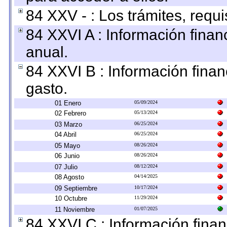
84 XXV - : Los trámites, requi
84 XXVI A : Información fina
anual.
84 XXVI B : Información finan
gasto.
01 Enero
05/09/2024
02 Febrero
05/13/2024
03 Marzo
06/25/2024
04 Abril
06/25/2024
05 Mayo
08/26/2024
06 Junio
08/26/2024
07 Julio
08/12/2024
08 Agosto
04/14/2025
09 Septiembre
10/17/2024
10 Octubre
11/29/2024
11 Noviembre
01/07/2025
84 XXVI C : Información finan