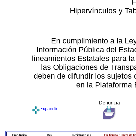
F
Hipervínculos y Ta
En cumplimiento a la Le
Información Pública del Esta
lineamientos Estatales para la
las Obligaciones de Transp
deben de difundir los sujetos 
en la Plataforma 
Denuncia
Expandir
Frac-Inciso
Mes
Registrado el :
En tiempo / Fuera de t