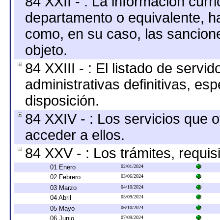
84 XXII - : La información curri
departamento o equivalente, hast
como, en su caso, las sancion
objeto.
84 XXIII - : El listado de serv
administrativas definitivas, es
disposición.
84 XXIV - : Los servicios que 
acceder a ellos.
84 XXV - : Los trámites, requis
01 Enero
02/01/2024
02 Febrero
03/06/2024
03 Marzo
04/10/2024
04 Abril
05/09/2024
05 Mayo
06/10/2024
06 Junio
07/09/2024