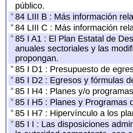
público.
84 LIII B : Más información re
84 LIII C : Más información re
85 I A1 : El Plan Estatal de De
anuales sectoriales y las modi
propongan.
85 I D1 : Presupuesto de egre
85 I D2 : Egresos y fórmulas de
85 I H4 : Planes y/o programas
85 I H5 : Planes y Programas d
85 I H7 : Hipervínculo a los pl
85 I I : Las disposiciones admi