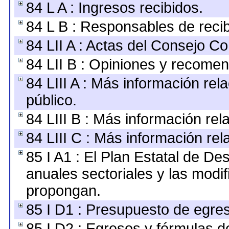
84 L A : Ingresos recibidos.
84 L B : Responsables de recibi
84 LII A : Actas del Consejo Co
84 LII B : Opiniones y recome
84 LIII A : Más información re
público.
84 LIII B : Más información re
84 LIII C : Más información re
85 I A1 : El Plan Estatal de De
anuales sectoriales y las modi
propongan.
85 I D1 : Presupuesto de egre
85 I D2 : Egresos y fórmulas de