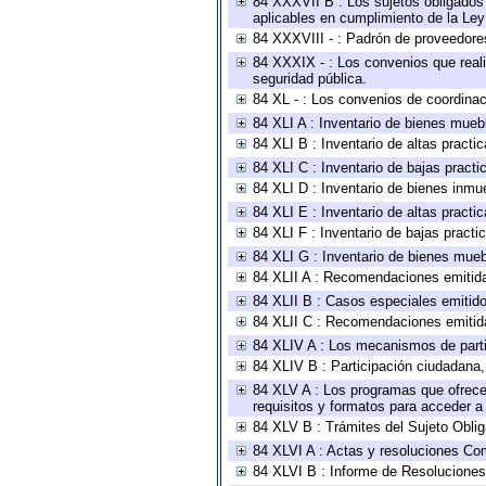
84 XXXVII B : Los sujetos obligados 
aplicables en cumplimiento de la Le
84 XXXVIII - : Padrón de proveedores
84 XXXIX - : Los convenios que reali
seguridad pública.
84 XL - : Los convenios de coordinac
84 XLI A : Inventario de bienes mueb
84 XLI B : Inventario de altas pract
84 XLI C : Inventario de bajas pract
84 XLI D : Inventario de bienes inmu
84 XLI E : Inventario de altas pract
84 XLI F : Inventario de bajas pract
84 XLI G : Inventario de bienes mue
84 XLII A : Recomendaciones emitid
84 XLII B : Casos especiales emitid
84 XLII C : Recomendaciones emitid
84 XLIV A : Los mecanismos de parti
84 XLIV B : Participación ciudadana
84 XLV A : Los programas que ofrecen
requisitos y formatos para acceder 
84 XLV B : Trámites del Sujeto Obli
84 XLVI A : Actas y resoluciones Co
84 XLVI B : Informe de Resoluciones