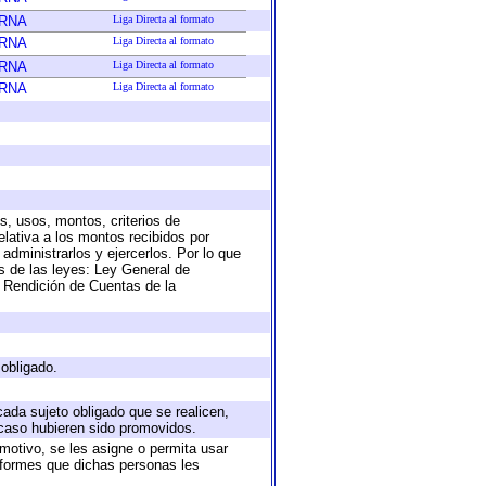
ERNA
Liga Directa al formato
ERNA
Liga Directa al formato
ERNA
Liga Directa al formato
ERNA
Liga Directa al formato
s, usos, montos, criterios de
lativa a los montos recibidos por
administrarlos y ejercerlos. Por lo que
as de las leyes: Ley General de
 Rendición de Cuentas de la
 obligado.
cada sujeto obligado que se realicen,
 caso hubieren sido promovidos.
 motivo, se les asigne o permita usar
informes que dichas personas les