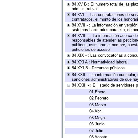
84 XV B : El número total de las plaz
administrativa.
84 XVI - : Las contrataciones de serv
contratados, el monto de los honorari
84 XVII - : La información en versión
sistemas habilitados para ello, de ac
84 XVIII - : La información acerca de
responsables de atender las peticion
públicos; asimismo el nombre, puesto,
peticiones de acceso
84 XIX - : Las convocatorias a concu
84 XXI A : Normatividad laboral.
84 XXI B : Recursos públicos.
84 XXII - : La información curricular,
sanciones administrativas de que hay
84 XXIII - : El listado de servidores
01 Enero
02 Febrero
03 Marzo
04 Abril
05 Mayo
06 Junio
07 Julio
08 Agosto