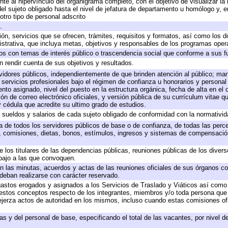
te al hipervínculo del organigrama completo, con el objetivo de visualizar la 
 del sujeto obligado hasta el nivel de jefatura de departamento u homólogo y, 
otro tipo de personal adscrito
.
ión, servicios que se ofrecen, trámites, requisitos y formatos, así como los
trativa, que incluya metas, objetivos y responsables de los programas operat
ados con temas de interés público o trascendencia social que conforme a sus f
n rendir cuenta de sus objetivos y resultados.
ervidores públicos, independientemente de que brinden atención al público; ma
 servicios profesionales bajo el régimen de confianza u honorarios y personal d
o asignado, nivel del puesto en la estructura orgánica, fecha de alta en el c
ión de correo electrónico oficiales, y versión pública de su currículum vitae q
 y cédula que acredite su ultimo grado de estudios.
e sueldos y salarios de cada sujeto obligado de conformidad con la normativid
ta de todos los servidores públicos de base o de confianza, de todas las perc
s, comisiones, dietas, bonos, estímulos, ingresos y sistemas de compensación
e los titulares de las dependencias públicas, reuniones públicas de los diver
bajo a las que convoquen.
 en las minutas, acuerdos y actas de las reuniones oficiales de sus órganos co
deban realizarse con carácter reservado.
 gastos erogados y asignados a los Servicios de Traslado y Viáticos así com
 a estos conceptos respecto de los integrantes, miembros y/o toda persona q
ejerza actos de autoridad en los mismos, incluso cuando estas comisiones ofi
as y del personal de base, especificando el total de las vacantes, por nivel 