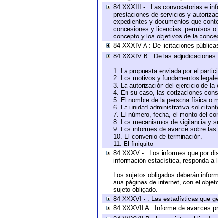
84 XXXIII - : Las convocatorias e in
prestaciones de servicios y autoriza
expedientes y documentos que conten
concesiones y licencias, permisos o a
concepto y los objetivos de la conces
84 XXXIV A : De licitaciones públicas
84 XXXIV B : De las adjudicaciones 
1. La propuesta enviada por el partic
2. Los motivos y fundamentos legales
3. La autorización del ejercicio de la
4. En su caso, las cotizaciones con
5. El nombre de la persona física o 
6. La unidad administrativa solicitan
7. El número, fecha, el monto del con
8. Los mecanismos de vigilancia y s
9. Los informes de avance sobre las 
10. El convenio de terminación.
11. El finiquito
84 XXXV - : Los informes que por dis
información estadística, responda a 
Los sujetos obligados deberán inform
sus páginas de internet, con el obje
sujeto obligado.
84 XXXVI - : Las estadísticas que g
84 XXXVII A : Informe de avances pr