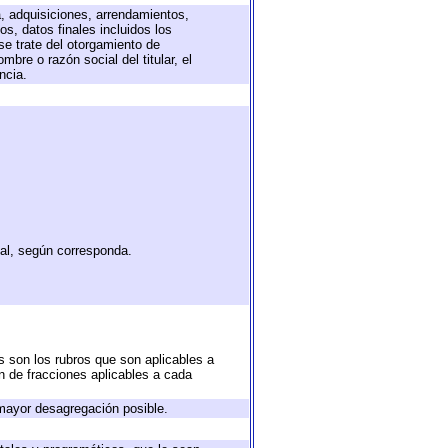
a, adquisiciones, arrendamientos,
s, datos finales incluidos los
e trate del otorgamiento de
bre o razón social del titular, el
ncia.
tal, según corresponda.
s son los rubros que son aplicables a
ón de fracciones aplicables a cada
mayor desagregación posible.