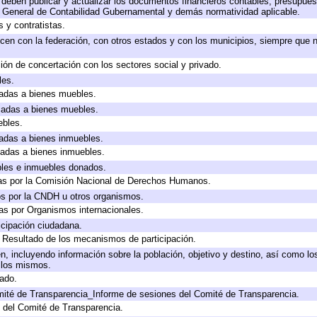
deben publicar y actualizar los documentos financieros contables, presupues
y General de Contabilidad Gubernamental y demás normatividad aplicable.
 y contratistas.
cen con la federación, con otros estados y con los municipios, siempre que 
ión de concertación con los sectores social y privado.
les.
icadas a bienes muebles.
icadas a bienes muebles.
ebles.
icadas a bienes inmuebles.
icadas a bienes inmuebles.
bles e inmuebles donados.
as por la Comisión Nacional de Derechos Humanos.
os por la CNDH u otros organismos.
as por Organismos internacionales.
cipación ciudadana.
, Resultado de los mecanismos de participación.
, incluyendo información sobre la población, objetivo y destino, así como lo
a los mismos.
gado.
mité de Transparencia_Informe de sesiones del Comité de Transparencia.
 del Comité de Transparencia.