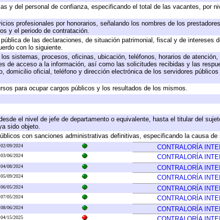
as y del personal de confianza, especificando el total de las vacantes, por n
icios profesionales por honorarios, señalando los nombres de los prestadores 
os y el periodo de contratación.
 pública de las declaraciones, de situación patrimonial, fiscal y de intereses d
uerdo con lo siguiente.
 los sistemas, procesos, oficinas, ubicación, teléfonos, horarios de atención,
es de acceso a la información, así como las solicitudes recibidas y las respu
 domicilio oficial, teléfono y dirección electrónica de los servidores público
rsos para ocupar cargos públicos y los resultados de los mismos.
 desde el nivel de jefe de departamento o equivalente, hasta el titular del suj
a sido objeto.
 públicos con sanciones administrativas definitivas, especificando la causa de 
02/09/2024
CONTRALORÍA INT
03/06/2024
CONTRALORÍA INT
04/08/2024
CONTRALORÍA INT
05/09/2024
CONTRALORÍA INT
06/05/2024
CONTRALORÍA INT
07/05/2024
CONTRALORÍA INT
08/06/2024
CONTRALORÍA INT
04/15/2025
CONTRALORÍA INT