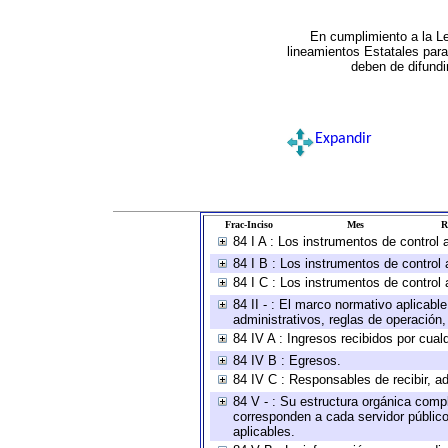
En cumplimiento a la L
lineamientos Estatales par
deben de difundi
Expandir
Frac-Inciso
Mes
R
84 I A : Los instrumentos de control
84 I B : Los instrumentos de control 
84 I C : Los instrumentos de control 
84 II - : El marco normativo aplicabl
administrativos, reglas de operación, c
84 IV A : Ingresos recibidos por cual
84 IV B : Egresos.
84 IV C : Responsables de recibir, ad
84 V - : Su estructura orgánica compl
corresponden a cada servidor público
aplicables.