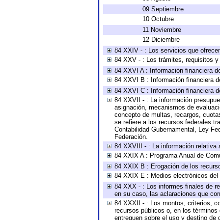
09 Septiembre
10 Octubre
11 Noviembre
12 Diciembre
84 XXIV - : Los servicios que ofrecen
84 XXV - : Los trámites, requisitos 
84 XXVI A : Información financiera d
84 XXVI B : Información financiera d
84 XXVI C : Información financiera d
84 XXVII - : La información presupue
asignación, mecanismos de evaluación
concepto de multas, recargos, cuotas
se refiere a los recursos federales t
Contabilidad Gubernamental, Ley Fed
Federación.
84 XXVIII - : La información relativa
84 XXIX A : Programa Anual de Comun
84 XXIX B : Erogación de los recursos
84 XXIX E : Medios electrónicos del
84 XXX - : Los informes finales de re
en su caso, las aclaraciones que co
84 XXXII - : Los montos, criterios, c
recursos públicos o, en los términos
entreguen sobre el uso y destino de 