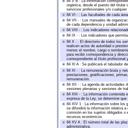
84 V B : La información correspondien
orgánica, desde el puesto del titular
servicios profesionales y/o cualquier 
84 VI - : Las facultades de cada área
84 VII - : Los manuales de organizac
de cada dependencia y unidad adminis
84 VIII - : Los indicadores relacion
84 IX - : Los indicadores que permita
84 X - : El directorio de todos los s
realicen actos de autoridad o presten
menos el nombre, cargo o nombramient
para recibir correspondencia y direcc
correspondiente al título profesional
84 XI A : Se publicará el tabulador d
84 XI - : La remuneración bruta y ne
prestaciones, gratificaciones, prima
remuneración.
84 XII - : La agenda de actividades d
sesiones plenarias y sesiones de tra
84 XIII - : La información contenida
expresa de la Ley, se determine que 
84 XIV 1 : La información sobre los
se difundirá la información relativa
comisión en los sujetos obligados o 
recursos económicos.
84 XV A : El número total de las plaz
administrativa.