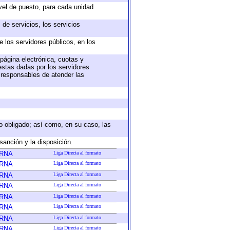
ivel de puesto, para cada unidad
de servicios, los servicios
e los servidores públicos, en los
 página electrónica, cuotas y
estas dadas por los servidores
s responsables de atender las
eto obligado; así como, en su caso, las
sanción y la disposición.
ERNA
Liga Directa al formato
ERNA
Liga Directa al formato
ERNA
Liga Directa al formato
ERNA
Liga Directa al formato
ERNA
Liga Directa al formato
ERNA
Liga Directa al formato
ERNA
Liga Directa al formato
ERNA
Liga Directa al formato