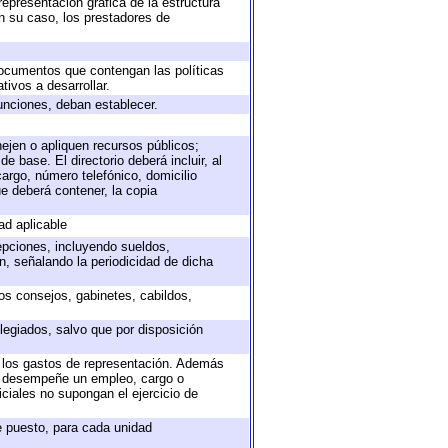
representación gráfica de la estructura
en su caso, los prestadores de
 documentos que contengan las políticas
ivos a desarrollar.
unciones, deban establecer.
nejen o apliquen recursos públicos;
e base. El directorio deberá incluir, al
argo, número telefónico, domicilio
ue deberá contener, la copia
ad aplicable
epciones, incluyendo sueldos,
, señalando la periodicidad de dicha
sos consejos, gabinetes, cabildos,
legiados, salvo que por disposición
o los gastos de representación. Además
ue desempeñe un empleo, cargo o
ciales no supongan el ejercicio de
de puesto, para cada unidad