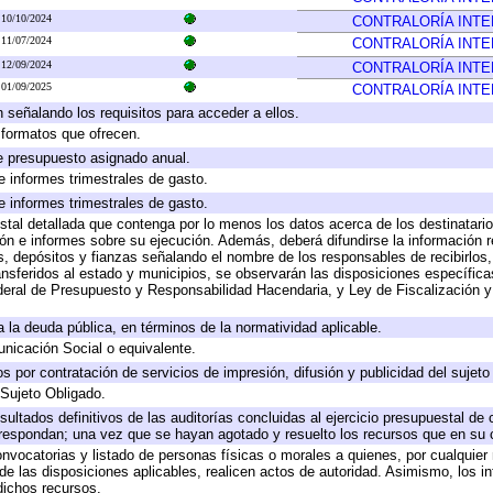
10/10/2024
CONTRALORÍA INT
11/07/2024
CONTRALORÍA INT
12/09/2024
CONTRALORÍA INT
01/09/2025
CONTRALORÍA INT
 señalando los requisitos para acceder a ellos.
y formatos que ofrecen.
e presupuesto asignado anual.
e informes trimestrales de gasto.
e informes trimestrales de gasto.
stal detallada que contenga por lo menos los datos acerca de los destinatario
 e informes sobre su ejecución. Además, deberá difundirse la información re
, depósitos y fianzas señalando el nombre de los responsables de recibirlos, 
ransferidos al estado y municipios, se observarán las disposiciones específic
eral de Presupuesto y Responsabilidad Hacendaria, y Ley de Fiscalización y
 a la deuda pública, en términos de la normatividad aplicable.
icación Social o equivalente.
 por contratación de servicios de impresión, difusión y publicidad del sujeto
 Sujeto Obligado.
sultados definitivos de las auditorías concluidas al ejercicio presupuestal de 
rrespondan; una vez que se hayan agotado y resuelto los recursos que en su
onvocatorias y listado de personas físicas o morales a quienes, por cualquier
 de las disposiciones aplicables, realicen actos de autoridad. Asimismo, los 
dichos recursos.