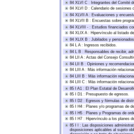
84 XLVI C : Integrantes del Comité d
84 XLVI D : Calendario de sesiones o
84 XLVII A : Evaluaciones y encuest
84 XLVII B : Encuestas sobre progr
84 XLVIII - : Estudios financiados co
84 XLIX A : Hipervínculo al listado d
84 XLIX B : Jubilados y pensionados
84 L A : Ingresos recibidos.
84 L B : Responsables de recibir, adm
84 LII A : Actas del Consejo Consulti
84 LII B : Opiniones y recomendacio
84 LIII A : Más información relaciona
84 LIII B : Más información relacion
84 LIII C : Más información relacion
85 I A1 : El Plan Estatal de Desarro
85 I D1 : Presupuesto de egresos.
85 I D2 : Egresos y fórmulas de distr
85 I H4 : Planes y/o programas de de
85 I H5 : Planes y Programas de orden
85 I H7 : Hipervínculo a los planes d
85 I I : Las disposiciones administra
disposiciones aplicables al sujeto o