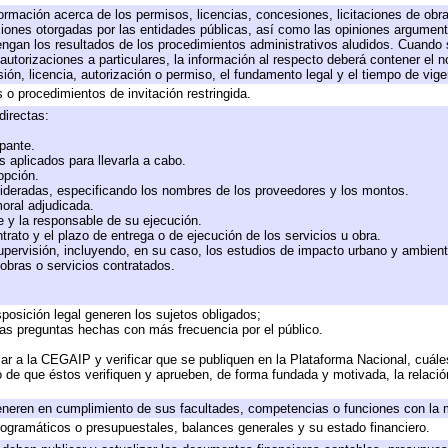
formación acerca de los permisos, licencias, concesiones, licitaciones de obr
ciones otorgadas por las entidades públicas, así como las opiniones argumento
gan los resultados de los procedimientos administrativos aludidos. Cuando s
utorizaciones a particulares, la información al respecto deberá contener el nom
ión, licencia, autorización o permiso, el fundamento legal y el tiempo de vige
 o procedimientos de invitación restringida.
directas:
ipante.
 aplicados para llevarla a cabo.
 opción.
sideradas, especificando los nombres de los proveedores y los montos.
moral adjudicada.
te y la responsable de su ejecución.
trato y el plazo de entrega o de ejecución de los servicios u obra.
upervisión, incluyendo, en su caso, los estudios de impacto urbano y ambien
obras o servicios contratados.
posición legal generen los sujetos obligados;
las preguntas hechas con más frecuencia por el público.
ar a la CEGAIP y verificar que se publiquen en la Plataforma Nacional, cuále
to de que éstos verifiquen y aprueben, de forma fundada y motivada, la relaci
eneren en cumplimiento de sus facultades, competencias o funciones con la 
ogramáticos o presupuestales, balances generales y su estado financiero.