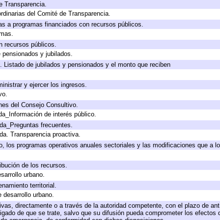
e Transparencia.
rdinarias del Comité de Transparencia.
as a programas financiados con recursos públicos.
amas.
n recursos públicos.
e pensionados y jubilados.
. Listado de jubilados y pensionados y el monto que reciben
inistrar y ejercer los ingresos.
vo.
nes del Consejo Consultivo.
da_Información de interés público.
ada_Preguntas frecuentes.
ada. Transparencia proactiva.
llo, los programas operativos anuales sectoriales y las modificaciones que a
ibución de los recursos.
sarrollo urbano.
amiento territorial.
e desarrollo urbano.
tivas, directamente o a través de la autoridad competente, con el plazo de an
bligado de que se trate, salvo que su difusión pueda comprometer los efectos 