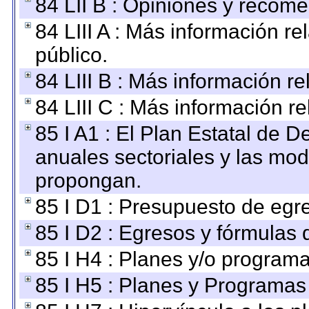
84 LII B : Opiniones y recom
84 LIII A : Más información r
público.
84 LIII B : Más información r
84 LIII C : Más información r
85 I A1 : El Plan Estatal de D
anuales sectoriales y las mo
propongan.
85 I D1 : Presupuesto de egr
85 I D2 : Egresos y fórmulas d
85 I H4 : Planes y/o programa
85 I H5 : Planes y Programas 