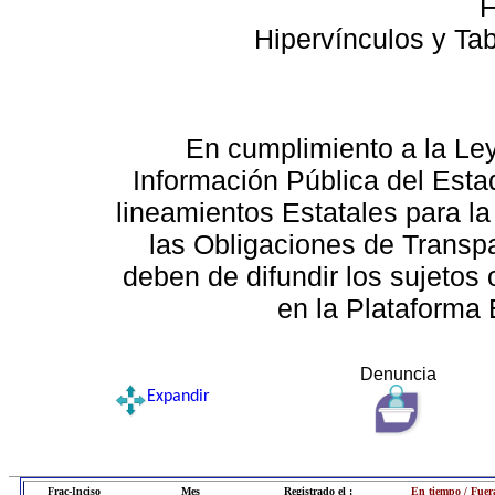
F
Hipervínculos y Ta
En cumplimiento a la Le
Información Pública del Esta
lineamientos Estatales para la
las Obligaciones de Transp
deben de difundir los sujetos 
en la Plataforma 
Denuncia
Expandir
Frac-Inciso
Mes
Registrado el :
En tiempo / Fuer