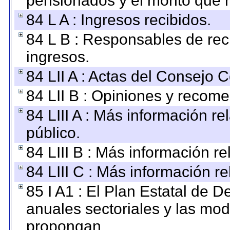
pensionados y el monto que 
84 L A : Ingresos recibidos.
84 L B : Responsables de recib
ingresos.
84 LII A : Actas del Consejo C
84 LII B : Opiniones y recom
84 LIII A : Más información r
público.
84 LIII B : Más información r
84 LIII C : Más información r
85 I A1 : El Plan Estatal de D
anuales sectoriales y las mo
propongan.