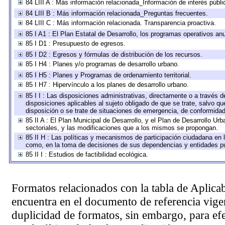
84 LIII A : Más información relacionada_Información de interés públi
84 LIII B : Más información relacionada_Preguntas frecuentes.
84 LIII C : Más información relacionada. Transparencia proactiva.
85 I A1 : El Plan Estatal de Desarrollo, los programas operativos a
85 I D1 : Presupuesto de egresos.
85 I D2 : Egresos y fórmulas de distribución de los recursos.
85 I H4 : Planes y/o programas de desarrollo urbano.
85 I H5 : Planes y Programas de ordenamiento territorial.
85 I H7 : Hipervínculo a los planes de desarrollo urbano.
85 I I : Las disposiciones administrativas, directamente o a través 
disposiciones aplicables al sujeto obligado de que se trate, salvo q
disposición o se trate de situaciones de emergencia, de conformida
85 II A : El Plan Municipal de Desarrollo, y el Plan de Desarrollo U
sectoriales, y las modificaciones que a los mismos se propongan.
85 II H : Las políticas y mecanismos de participación ciudadana en 
como, en la toma de decisiones de sus dependencias y entidades pú
85 II I : Estudios de factibilidad ecológica.
Formatos relacionados con la tabla de Aplica
encuentra en el
documento de referencia
vigen
duplicidad de formatos, sin embargo, para ef