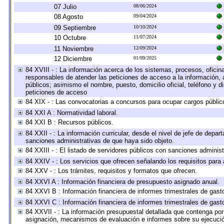
07 Julio
08/06/2024
08 Agosto
09/04/2024
09 Septiembre
10/10/2024
10 Octubre
11/07/2024
11 Noviembre
12/09/2024
12 Diciembre
01/09/2025
84 XVIII - : La información acerca de los sistemas, procesos, oficina
responsables de atender las peticiones de acceso a la información, 
públicos; asimismo el nombre, puesto, domicilio oficial, teléfono y d
peticiones de acceso
84 XIX - : Las convocatorias a concursos para ocupar cargos públic
84 XXI A : Normatividad laboral.
84 XXI B : Recursos públicos.
84 XXII - : La información curricular, desde el nivel de jefe de depar
sanciones administrativas de que haya sido objeto.
84 XXIII - : El listado de servidores públicos con sanciones administ
84 XXIV - : Los servicios que ofrecen señalando los requisitos para 
84 XXV - : Los trámites, requisitos y formatos que ofrecen.
84 XXVI A : Información financiera de presupuesto asignado anual.
84 XXVI B : Información financiera de informes trimestrales de gast
84 XXVI C : Información financiera de informes trimestrales de gast
84 XXVII - : La información presupuestal detallada que contenga por 
asignación, mecanismos de evaluación e informes sobre su ejecución