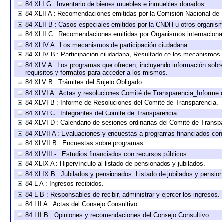
84 XLI G : Inventario de bienes muebles e inmuebles donados.
84 XLII A : Recomendaciones emitidas por la Comisión Nacional d
84 XLII B : Casos especiales emitidos por la CNDH u otros organis
84 XLII C : Recomendaciones emitidas por Organismos internaciona
84 XLIV A : Los mecanismos de participación ciudadana.
84 XLIV B : Participación ciudadana, Resultado de los mecanismos d
84 XLV A : Los programas que ofrecen, incluyendo información sobre 
requisitos y formatos para acceder a los mismos.
84 XLV B : Trámites del Sujeto Obligado.
84 XLVI A : Actas y resoluciones Comité de Transparencia_Informe 
84 XLVI B : Informe de Resoluciones del Comité de Transparencia.
84 XLVI C : Integrantes del Comité de Transparencia.
84 XLVI D : Calendario de sesiones ordinarias del Comité de Transp
84 XLVII A : Evaluaciones y encuestas a programas financiados con
84 XLVII B : Encuestas sobre programas.
84 XLVIII - : Estudios financiados con recursos públicos.
84 XLIX A : Hipervínculo al listado de pensionados y jubilados.
84 XLIX B : Jubilados y pensionados. Listado de jubilados y pensio
84 L A : Ingresos recibidos.
84 L B : Responsables de recibir, administrar y ejercer los ingresos.
84 LII A : Actas del Consejo Consultivo.
84 LII B : Opiniones y recomendaciones del Consejo Consultivo.