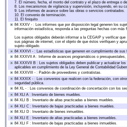
7. El número, fecha, el monto del contrato y el plazo de entrega o de
8. Los mecanismos de vigilancia y supervisión, incluyendo, en su c
9. Los informes de avance sobre las obras o servicios contratados.
10. El convenio de terminación.
11. El finiquito
84 XXXV - : Los informes que por disposición legal generen los suje
información estadística, responda a las preguntas hechas con más fr
Los sujetos obligados deberán informar a la CEGAIP y verificar que 
sus páginas de internet, con el objeto de que éstos verifiquen y apr
sujeto obligado.
84 XXXVI - : Las estadísticas que generen en cumplimiento de sus 
84 XXXVII A : Informe de avances programáticos o presupuestales, 
84 XXXVII B : Los sujetos obligados deben publicar y actualizar lo
aplicables en cumplimiento de la Ley General de Contabilidad Gube
84 XXXVIII - : Padrón de proveedores y contratistas.
84 XXXIX - : Los convenios que realicen con la federación, con otr
seguridad pública.
84 XL - : Los convenios de coordinación de concertación con los sec
84 XLI A : Inventario de bienes muebles.
84 XLI B : Inventario de altas practicadas a bienes muebles.
84 XLI C : Inventario de bajas practicadas a bienes muebles.
84 XLI D : Inventario de bienes inmuebles.
84 XLI E : Inventario de altas practicadas a bienes inmuebles.
84 XLI F : Inventario de bajas practicadas a bienes inmuebles.