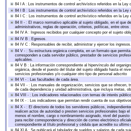
84 I A : Los instrumentos de control archivístico referidos en la L
84 I B : Los instrumentos de control archivístico referidos en la Le
84 I C : Los instrumentos de control archivístico referidos en la Le
84 II - : El marco normativo aplicable al sujeto obligado, en el que
administrativos, reglas de operación, criterios, políticas, entre otros
84 IV A : Ingresos recibidos por cualquier concepto por el sujeto obl
84 IV B : Egresos.
84 IV C : Responsables de recibir, administrar y ejercer los ingresos
84 V - : Su estructura orgánica completa, en un formato que permita 
corresponden a cada servidor público, prestador de servicios profes
aplicables.
84 V B : La información correspondiente al hipervínculo del organigra
orgánica, desde el puesto del titular del sujeto obligado hasta el ni
servicios profesionales y/o cualquier otro tipo de personal adscrito
84 VI - : Las facultades de cada área.
84 VII - : Los manuales de organización, servicios que se ofrecen, 
de cada dependencia y unidad administrativa, que incluya metas, obj
84 VIII - : Los indicadores relacionados con temas de interés públi
84 IX - : Los indicadores que permitan rendir cuenta de sus objetivo
84 X - : El directorio de todos los servidores públicos, independien
realicen actos de autoridad o presten servicios profesionales bajo el
menos el nombre, cargo o nombramiento asignado, nivel del puesto en
para recibir correspondencia y dirección de correo electrónico oficia
correspondiente al título profesional y cédula que acredite su ultimo
84 XI A : Se publicará el tabulador de sueldos y salarios de cada su