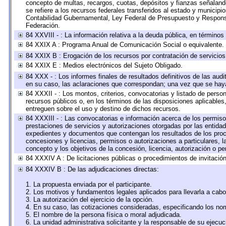
concepto de multas, recargos, cuotas, depósitos y fianzas señalando 
se refiere a los recursos federales transferidos al estado y municip
Contabilidad Gubernamental, Ley Federal de Presupuesto y Responsa
Federación.
84 XXVIII - : La información relativa a la deuda pública, en términos
84 XXIX A : Programa Anual de Comunicación Social o equivalente.
84 XXIX B : Erogación de los recursos por contratación de servicios 
84 XXIX E : Medios electrónicos del Sujeto Obligado.
84 XXX - : Los informes finales de resultados definitivos de las audi
en su caso, las aclaraciones que correspondan; una vez que se hay
84 XXXII - : Los montos, criterios, convocatorias y listado de perso
recursos públicos o, en los términos de las disposiciones aplicable
entreguen sobre el uso y destino de dichos recursos.
84 XXXIII - : Las convocatorias e información acerca de los permisos
prestaciones de servicios y autorizaciones otorgadas por las entida
expedientes y documentos que contengan los resultados de los proce
concesiones y licencias, permisos o autorizaciones a particulares, la
concepto y los objetivos de la concesión, licencia, autorización o pe
84 XXXIV A : De licitaciones públicas o procedimientos de invitación 
84 XXXIV B : De las adjudicaciones directas:
1. La propuesta enviada por el participante.
2. Los motivos y fundamentos legales aplicados para llevarla a cabo
3. La autorización del ejercicio de la opción.
4. En su caso, las cotizaciones consideradas, especificando los no
5. El nombre de la persona física o moral adjudicada.
6. La unidad administrativa solicitante y la responsable de su ejecuc