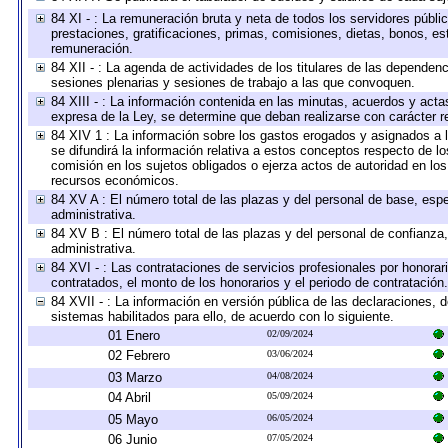
84 XI - : La remuneración bruta y neta de todos los servidores públ
prestaciones, gratificaciones, primas, comisiones, dietas, bonos, e
remuneración.
84 XII - : La agenda de actividades de los titulares de las dependen
sesiones plenarias y sesiones de trabajo a las que convoquen.
84 XIII - : La información contenida en las minutas, acuerdos y acta
expresa de la Ley, se determine que deban realizarse con carácter r
84 XIV 1 : La información sobre los gastos erogados y asignados a 
se difundirá la información relativa a estos conceptos respecto de
comisión en los sujetos obligados o ejerza actos de autoridad en lo
recursos económicos.
84 XV A : El número total de las plazas y del personal de base, espe
administrativa.
84 XV B : El número total de las plazas y del personal de confianza,
administrativa.
84 XVI - : Las contrataciones de servicios profesionales por honorar
contratados, el monto de los honorarios y el periodo de contratación.
84 XVII - : La información en versión pública de las declaraciones, de
sistemas habilitados para ello, de acuerdo con lo siguiente.
01 Enero
02/09/2024
02 Febrero
03/06/2024
03 Marzo
04/08/2024
04 Abril
05/09/2024
05 Mayo
06/05/2024
06 Junio
07/05/2024