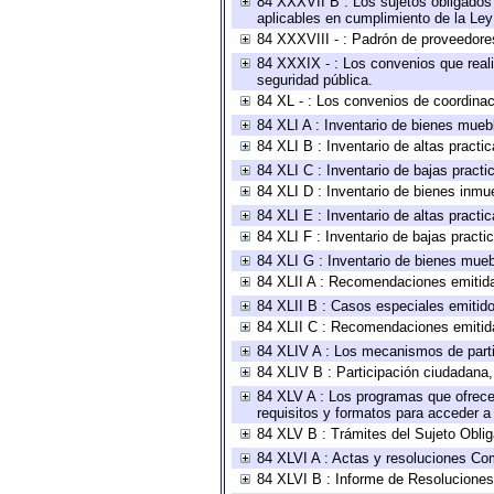
84 XXXVII B : Los sujetos obligados 
aplicables en cumplimiento de la Le
84 XXXVIII - : Padrón de proveedores
84 XXXIX - : Los convenios que reali
seguridad pública.
84 XL - : Los convenios de coordinac
84 XLI A : Inventario de bienes mueb
84 XLI B : Inventario de altas pract
84 XLI C : Inventario de bajas pract
84 XLI D : Inventario de bienes inmu
84 XLI E : Inventario de altas pract
84 XLI F : Inventario de bajas pract
84 XLI G : Inventario de bienes mue
84 XLII A : Recomendaciones emitid
84 XLII B : Casos especiales emitid
84 XLII C : Recomendaciones emitid
84 XLIV A : Los mecanismos de parti
84 XLIV B : Participación ciudadana
84 XLV A : Los programas que ofrecen
requisitos y formatos para acceder 
84 XLV B : Trámites del Sujeto Obli
84 XLVI A : Actas y resoluciones Co
84 XLVI B : Informe de Resoluciones