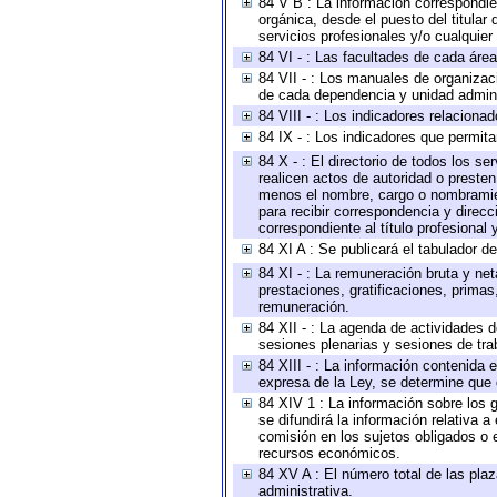
84 V B : La información correspondien
orgánica, desde el puesto del titular
servicios profesionales y/o cualquier 
84 VI - : Las facultades de cada área
84 VII - : Los manuales de organizac
de cada dependencia y unidad adminis
84 VIII - : Los indicadores relacion
84 IX - : Los indicadores que permita
84 X - : El directorio de todos los s
realicen actos de autoridad o presten
menos el nombre, cargo o nombramient
para recibir correspondencia y direcc
correspondiente al título profesional
84 XI A : Se publicará el tabulador d
84 XI - : La remuneración bruta y ne
prestaciones, gratificaciones, prima
remuneración.
84 XII - : La agenda de actividades d
sesiones plenarias y sesiones de tra
84 XIII - : La información contenida
expresa de la Ley, se determine que 
84 XIV 1 : La información sobre los
se difundirá la información relativa
comisión en los sujetos obligados o 
recursos económicos.
84 XV A : El número total de las plaz
administrativa.