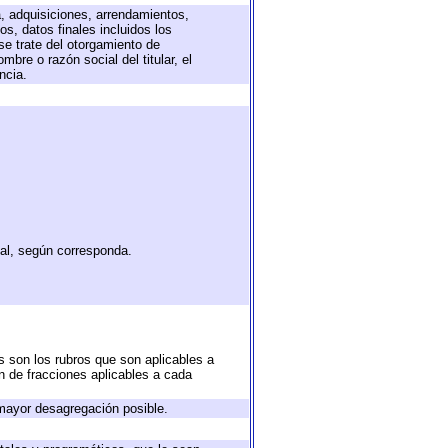
a, adquisiciones, arrendamientos,
s, datos finales incluidos los
e trate del otorgamiento de
bre o razón social del titular, el
ncia.
tal, según corresponda.
s son los rubros que son aplicables a
ón de fracciones aplicables a cada
mayor desagregación posible.