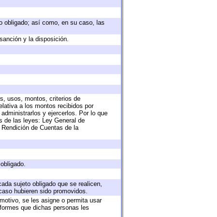
eto obligado; así como, en su caso, las
sanción y la disposición.
s, usos, montos, criterios de
lativa a los montos recibidos por
administrarlos y ejercerlos. Por lo que
as de las leyes: Ley General de
 Rendición de Cuentas de la
 obligado.
cada sujeto obligado que se realicen,
 caso hubieren sido promovidos.
 motivo, se les asigne o permita usar
informes que dichas personas les