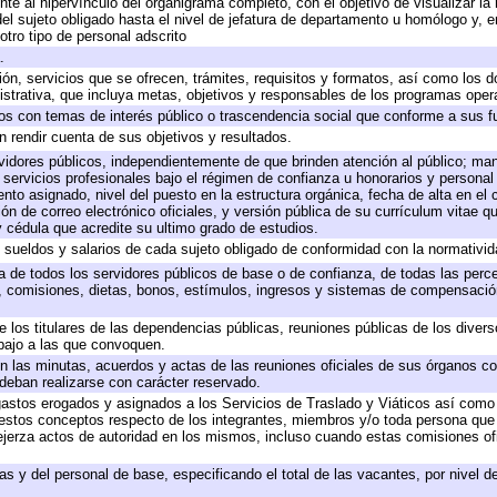
te al hipervínculo del organigrama completo, con el objetivo de visualizar la 
 del sujeto obligado hasta el nivel de jefatura de departamento u homólogo y, 
otro tipo de personal adscrito
.
ión, servicios que se ofrecen, trámites, requisitos y formatos, así como los
trativa, que incluya metas, objetivos y responsables de los programas operat
ados con temas de interés público o trascendencia social que conforme a sus f
n rendir cuenta de sus objetivos y resultados.
ervidores públicos, independientemente de que brinden atención al público; ma
 servicios profesionales bajo el régimen de confianza u honorarios y personal d
o asignado, nivel del puesto en la estructura orgánica, fecha de alta en el c
ión de correo electrónico oficiales, y versión pública de su currículum vitae q
 y cédula que acredite su ultimo grado de estudios.
e sueldos y salarios de cada sujeto obligado de conformidad con la normativid
ta de todos los servidores públicos de base o de confianza, de todas las perc
s, comisiones, dietas, bonos, estímulos, ingresos y sistemas de compensación
e los titulares de las dependencias públicas, reuniones públicas de los diver
bajo a las que convoquen.
 en las minutas, acuerdos y actas de las reuniones oficiales de sus órganos co
deban realizarse con carácter reservado.
 gastos erogados y asignados a los Servicios de Traslado y Viáticos así com
 a estos conceptos respecto de los integrantes, miembros y/o toda persona q
ejerza actos de autoridad en los mismos, incluso cuando estas comisiones ofi
as y del personal de base, especificando el total de las vacantes, por nivel 