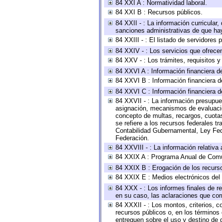
84 XXI A : Normatividad laboral.
84 XXI B : Recursos públicos.
84 XXII - : La información curricular,
sanciones administrativas de que hay
84 XXIII - : El listado de servidores
84 XXIV - : Los servicios que ofrecen
84 XXV - : Los trámites, requisitos 
84 XXVI A : Información financiera d
84 XXVI B : Información financiera d
84 XXVI C : Información financiera d
84 XXVII - : La información presupue
asignación, mecanismos de evaluación
concepto de multas, recargos, cuotas
se refiere a los recursos federales t
Contabilidad Gubernamental, Ley Fed
Federación.
84 XXVIII - : La información relativa
84 XXIX A : Programa Anual de Comun
84 XXIX B : Erogación de los recursos
84 XXIX E : Medios electrónicos del
84 XXX - : Los informes finales de re
en su caso, las aclaraciones que co
84 XXXII - : Los montos, criterios, c
recursos públicos o, en los términos
entreguen sobre el uso y destino de 