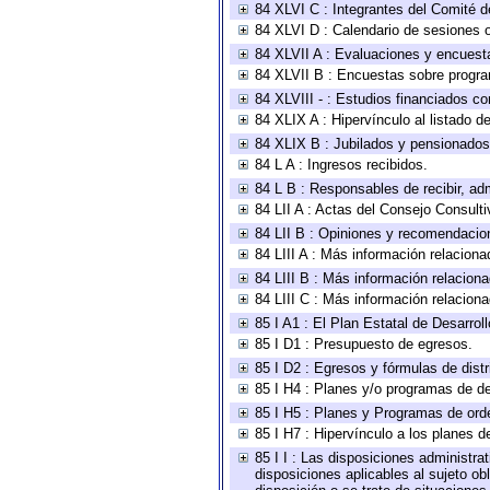
84 XLVI C : Integrantes del Comité d
84 XLVI D : Calendario de sesiones o
84 XLVII A : Evaluaciones y encuest
84 XLVII B : Encuestas sobre progr
84 XLVIII - : Estudios financiados co
84 XLIX A : Hipervínculo al listado d
84 XLIX B : Jubilados y pensionados
84 L A : Ingresos recibidos.
84 L B : Responsables de recibir, adm
84 LII A : Actas del Consejo Consulti
84 LII B : Opiniones y recomendacio
84 LIII A : Más información relaciona
84 LIII B : Más información relacion
84 LIII C : Más información relacion
85 I A1 : El Plan Estatal de Desarro
85 I D1 : Presupuesto de egresos.
85 I D2 : Egresos y fórmulas de distr
85 I H4 : Planes y/o programas de de
85 I H5 : Planes y Programas de orden
85 I H7 : Hipervínculo a los planes d
85 I I : Las disposiciones administra
disposiciones aplicables al sujeto o