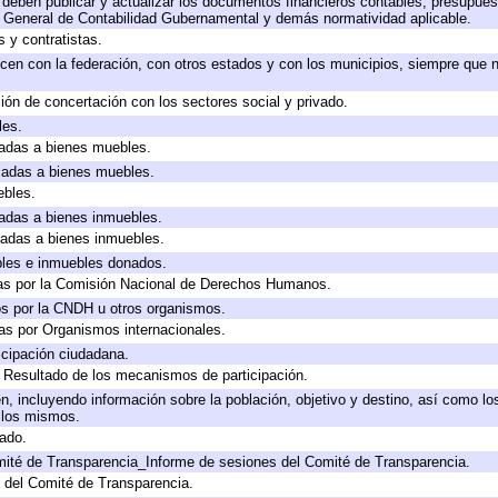
deben publicar y actualizar los documentos financieros contables, presupues
y General de Contabilidad Gubernamental y demás normatividad aplicable.
 y contratistas.
cen con la federación, con otros estados y con los municipios, siempre que 
ión de concertación con los sectores social y privado.
les.
icadas a bienes muebles.
icadas a bienes muebles.
ebles.
icadas a bienes inmuebles.
icadas a bienes inmuebles.
bles e inmuebles donados.
as por la Comisión Nacional de Derechos Humanos.
os por la CNDH u otros organismos.
as por Organismos internacionales.
cipación ciudadana.
, Resultado de los mecanismos de participación.
, incluyendo información sobre la población, objetivo y destino, así como lo
a los mismos.
gado.
mité de Transparencia_Informe de sesiones del Comité de Transparencia.
 del Comité de Transparencia.