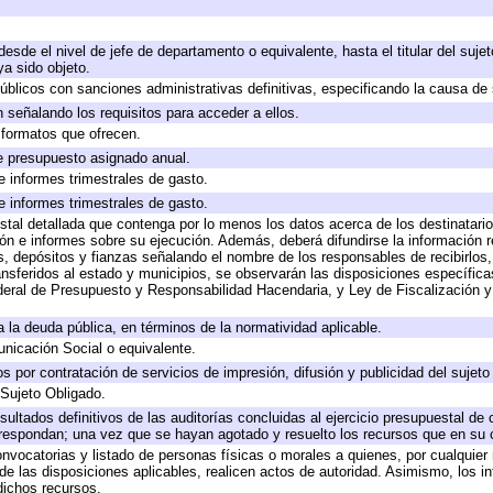
 desde el nivel de jefe de departamento o equivalente, hasta el titular del suj
a sido objeto.
 públicos con sanciones administrativas definitivas, especificando la causa de 
 señalando los requisitos para acceder a ellos.
y formatos que ofrecen.
e presupuesto asignado anual.
e informes trimestrales de gasto.
e informes trimestrales de gasto.
stal detallada que contenga por lo menos los datos acerca de los destinatario
 e informes sobre su ejecución. Además, deberá difundirse la información re
, depósitos y fianzas señalando el nombre de los responsables de recibirlos, 
ransferidos al estado y municipios, se observarán las disposiciones específic
eral de Presupuesto y Responsabilidad Hacendaria, y Ley de Fiscalización y
 a la deuda pública, en términos de la normatividad aplicable.
icación Social o equivalente.
 por contratación de servicios de impresión, difusión y publicidad del sujeto
 Sujeto Obligado.
sultados definitivos de las auditorías concluidas al ejercicio presupuestal de 
rrespondan; una vez que se hayan agotado y resuelto los recursos que en su
onvocatorias y listado de personas físicas o morales a quienes, por cualquier
 de las disposiciones aplicables, realicen actos de autoridad. Asimismo, los 
dichos recursos.