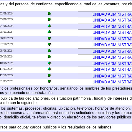
as y del personal de confianza, especificando el total de las vacantes, por n
02/09/2024
UNIDAD ADMINISTRA
03/06/2024
UNIDAD ADMINISTRA
04/08/2024
UNIDAD ADMINISTRA
05/03/2024
UNIDAD ADMINISTRA
06/07/2024
UNIDAD ADMINISTRA
07/10/2024
UNIDAD ADMINISTRA
08/06/2024
UNIDAD ADMINISTRA
09/10/2024
UNIDAD ADMINISTRA
10/08/2024
UNIDAD ADMINISTRA
11/07/2024
UNIDAD ADMINISTRA
12/10/2024
UNIDAD ADMINISTRA
01/09/2025
UNIDAD ADMINISTRA
icios profesionales por honorarios, señalando los nombres de los prestadores 
os y el periodo de contratación.
 pública de las declaraciones, de situación patrimonial, fiscal y de intereses d
uerdo con lo siguiente.
 los sistemas, procesos, oficinas, ubicación, teléfonos, horarios de atención,
es de acceso a la información, así como las solicitudes recibidas y las respu
 domicilio oficial, teléfono y dirección electrónica de los servidores público
rsos para ocupar cargos públicos y los resultados de los mismos.