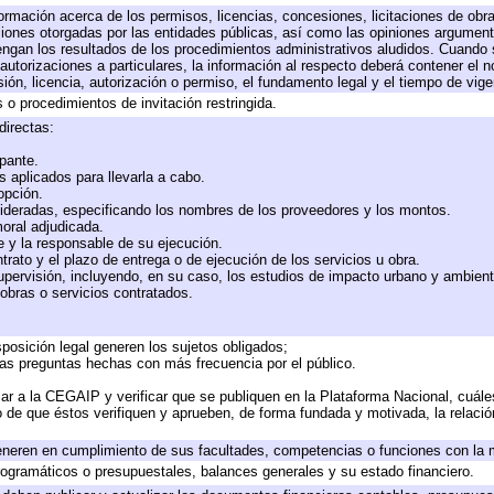
formación acerca de los permisos, licencias, concesiones, licitaciones de obr
ciones otorgadas por las entidades públicas, así como las opiniones argumento
gan los resultados de los procedimientos administrativos aludidos. Cuando s
utorizaciones a particulares, la información al respecto deberá contener el nom
ión, licencia, autorización o permiso, el fundamento legal y el tiempo de vige
 o procedimientos de invitación restringida.
directas:
ipante.
 aplicados para llevarla a cabo.
 opción.
sideradas, especificando los nombres de los proveedores y los montos.
moral adjudicada.
te y la responsable de su ejecución.
trato y el plazo de entrega o de ejecución de los servicios u obra.
upervisión, incluyendo, en su caso, los estudios de impacto urbano y ambien
obras o servicios contratados.
posición legal generen los sujetos obligados;
las preguntas hechas con más frecuencia por el público.
ar a la CEGAIP y verificar que se publiquen en la Plataforma Nacional, cuále
to de que éstos verifiquen y aprueben, de forma fundada y motivada, la relaci
eneren en cumplimiento de sus facultades, competencias o funciones con la 
ogramáticos o presupuestales, balances generales y su estado financiero.