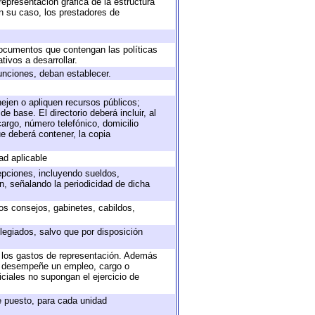
representación gráfica de la estructura
en su caso, los prestadores de
 documentos que contengan las políticas
ivos a desarrollar.
unciones, deban establecer.
nejen o apliquen recursos públicos;
e base. El directorio deberá incluir, al
argo, número telefónico, domicilio
ue deberá contener, la copia
ad aplicable
epciones, incluyendo sueldos,
, señalando la periodicidad de dicha
sos consejos, gabinetes, cabildos,
legiados, salvo que por disposición
o los gastos de representación. Además
ue desempeñe un empleo, cargo o
ciales no supongan el ejercicio de
de puesto, para cada unidad