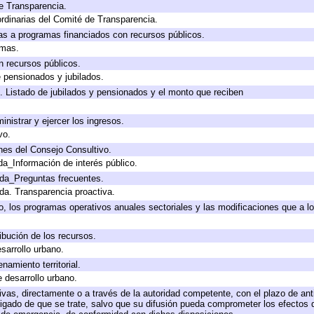
e Transparencia.
rdinarias del Comité de Transparencia.
as a programas financiados con recursos públicos.
amas.
n recursos públicos.
e pensionados y jubilados.
. Listado de jubilados y pensionados y el monto que reciben
inistrar y ejercer los ingresos.
vo.
nes del Consejo Consultivo.
da_Información de interés público.
ada_Preguntas frecuentes.
ada. Transparencia proactiva.
llo, los programas operativos anuales sectoriales y las modificaciones que a
ibución de los recursos.
sarrollo urbano.
amiento territorial.
e desarrollo urbano.
tivas, directamente o a través de la autoridad competente, con el plazo de an
bligado de que se trate, salvo que su difusión pueda comprometer los efectos 