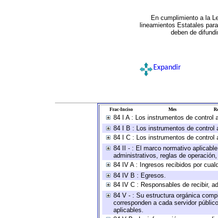
En cumplimiento a la L
lineamientos Estatales par
deben de difundi
Expandir
Frac-Inciso
Mes
Re
84 I A : Los instrumentos de control
84 I B : Los instrumentos de control 
84 I C : Los instrumentos de control 
84 II - : El marco normativo aplicabl
administrativos, reglas de operación, c
84 IV A : Ingresos recibidos por cual
84 IV B : Egresos.
84 IV C : Responsables de recibir, ad
84 V - : Su estructura orgánica compl
corresponden a cada servidor público
aplicables.