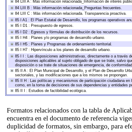
84 LIII A : Más información relacionada_Información de interés públi
84 LIII B : Más información relacionada_Preguntas frecuentes.
84 LIII C : Más información relacionada. Transparencia proactiva.
85 I A1 : El Plan Estatal de Desarrollo, los programas operativos a
85 I D1 : Presupuesto de egresos.
85 I D2 : Egresos y fórmulas de distribución de los recursos.
85 I H4 : Planes y/o programas de desarrollo urbano.
85 I H5 : Planes y Programas de ordenamiento territorial.
85 I H7 : Hipervínculo a los planes de desarrollo urbano.
85 I I : Las disposiciones administrativas, directamente o a través 
disposiciones aplicables al sujeto obligado de que se trate, salvo q
disposición o se trate de situaciones de emergencia, de conformida
85 II A : El Plan Municipal de Desarrollo, y el Plan de Desarrollo U
sectoriales, y las modificaciones que a los mismos se propongan.
85 II H : Las políticas y mecanismos de participación ciudadana en 
como, en la toma de decisiones de sus dependencias y entidades pú
85 II I : Estudios de factibilidad ecológica.
Formatos relacionados con la tabla de Aplica
encuentra en el
documento de referencia
vigen
duplicidad de formatos, sin embargo, para ef