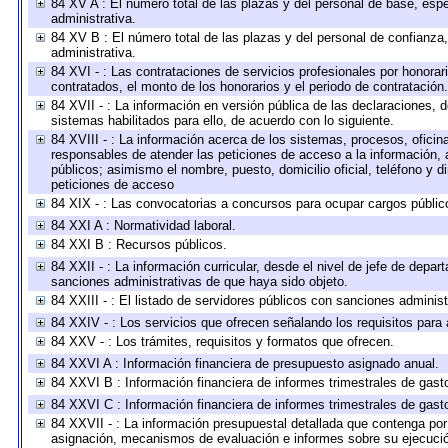
84 XV A : El número total de las plazas y del personal de base, espe
administrativa.
84 XV B : El número total de las plazas y del personal de confianza,
administrativa.
84 XVI - : Las contrataciones de servicios profesionales por honorar
contratados, el monto de los honorarios y el periodo de contratación.
84 XVII - : La información en versión pública de las declaraciones, de
sistemas habilitados para ello, de acuerdo con lo siguiente.
84 XVIII - : La información acerca de los sistemas, procesos, oficina
responsables de atender las peticiones de acceso a la información, 
públicos; asimismo el nombre, puesto, domicilio oficial, teléfono y d
peticiones de acceso
84 XIX - : Las convocatorias a concursos para ocupar cargos públic
84 XXI A : Normatividad laboral.
84 XXI B : Recursos públicos.
84 XXII - : La información curricular, desde el nivel de jefe de depar
sanciones administrativas de que haya sido objeto.
84 XXIII - : El listado de servidores públicos con sanciones administ
84 XXIV - : Los servicios que ofrecen señalando los requisitos para 
84 XXV - : Los trámites, requisitos y formatos que ofrecen.
84 XXVI A : Información financiera de presupuesto asignado anual.
84 XXVI B : Información financiera de informes trimestrales de gast
84 XXVI C : Información financiera de informes trimestrales de gast
84 XXVII - : La información presupuestal detallada que contenga por 
asignación, mecanismos de evaluación e informes sobre su ejecución