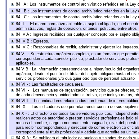
84 I A : Los instrumentos de control archivístico referidos en la L
84 I B : Los instrumentos de control archivístico referidos en la Le
84 I C : Los instrumentos de control archivístico referidos en la Le
84 II - : El marco normativo aplicable al sujeto obligado, en el que
administrativos, reglas de operación, criterios, políticas, entre otros
84 IV A : Ingresos recibidos por cualquier concepto por el sujeto obl
84 IV B : Egresos.
84 IV C : Responsables de recibir, administrar y ejercer los ingresos
84 V - : Su estructura orgánica completa, en un formato que permita 
corresponden a cada servidor público, prestador de servicios profes
aplicables.
84 V B : La información correspondiente al hipervínculo del organigra
orgánica, desde el puesto del titular del sujeto obligado hasta el ni
servicios profesionales y/o cualquier otro tipo de personal adscrito
84 VI - : Las facultades de cada área.
84 VII - : Los manuales de organización, servicios que se ofrecen, 
de cada dependencia y unidad administrativa, que incluya metas, obj
84 VIII - : Los indicadores relacionados con temas de interés públi
84 IX - : Los indicadores que permitan rendir cuenta de sus objetivo
84 X - : El directorio de todos los servidores públicos, independien
realicen actos de autoridad o presten servicios profesionales bajo el
menos el nombre, cargo o nombramiento asignado, nivel del puesto en
para recibir correspondencia y dirección de correo electrónico oficia
correspondiente al título profesional y cédula que acredite su ultimo
84 XI A : Se publicará el tabulador de sueldos y salarios de cada su