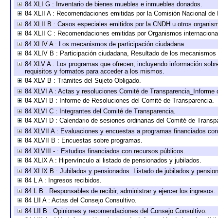
84 XLI G : Inventario de bienes muebles e inmuebles donados.
84 XLII A : Recomendaciones emitidas por la Comisión Nacional d
84 XLII B : Casos especiales emitidos por la CNDH u otros organis
84 XLII C : Recomendaciones emitidas por Organismos internaciona
84 XLIV A : Los mecanismos de participación ciudadana.
84 XLIV B : Participación ciudadana, Resultado de los mecanismos d
84 XLV A : Los programas que ofrecen, incluyendo información sobre 
requisitos y formatos para acceder a los mismos.
84 XLV B : Trámites del Sujeto Obligado.
84 XLVI A : Actas y resoluciones Comité de Transparencia_Informe 
84 XLVI B : Informe de Resoluciones del Comité de Transparencia.
84 XLVI C : Integrantes del Comité de Transparencia.
84 XLVI D : Calendario de sesiones ordinarias del Comité de Transp
84 XLVII A : Evaluaciones y encuestas a programas financiados con
84 XLVII B : Encuestas sobre programas.
84 XLVIII - : Estudios financiados con recursos públicos.
84 XLIX A : Hipervínculo al listado de pensionados y jubilados.
84 XLIX B : Jubilados y pensionados. Listado de jubilados y pensio
84 L A : Ingresos recibidos.
84 L B : Responsables de recibir, administrar y ejercer los ingresos.
84 LII A : Actas del Consejo Consultivo.
84 LII B : Opiniones y recomendaciones del Consejo Consultivo.