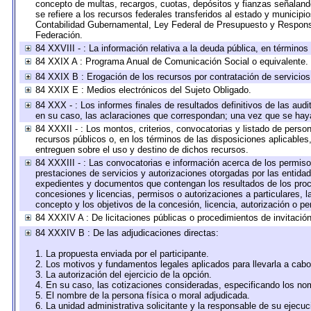
concepto de multas, recargos, cuotas, depósitos y fianzas señalando 
se refiere a los recursos federales transferidos al estado y municip
Contabilidad Gubernamental, Ley Federal de Presupuesto y Responsa
Federación.
84 XXVIII - : La información relativa a la deuda pública, en términos
84 XXIX A : Programa Anual de Comunicación Social o equivalente.
84 XXIX B : Erogación de los recursos por contratación de servicios 
84 XXIX E : Medios electrónicos del Sujeto Obligado.
84 XXX - : Los informes finales de resultados definitivos de las audi
en su caso, las aclaraciones que correspondan; una vez que se hay
84 XXXII - : Los montos, criterios, convocatorias y listado de perso
recursos públicos o, en los términos de las disposiciones aplicable
entreguen sobre el uso y destino de dichos recursos.
84 XXXIII - : Las convocatorias e información acerca de los permisos
prestaciones de servicios y autorizaciones otorgadas por las entida
expedientes y documentos que contengan los resultados de los proce
concesiones y licencias, permisos o autorizaciones a particulares, la
concepto y los objetivos de la concesión, licencia, autorización o pe
84 XXXIV A : De licitaciones públicas o procedimientos de invitación 
84 XXXIV B : De las adjudicaciones directas:
1. La propuesta enviada por el participante.
2. Los motivos y fundamentos legales aplicados para llevarla a cabo
3. La autorización del ejercicio de la opción.
4. En su caso, las cotizaciones consideradas, especificando los no
5. El nombre de la persona física o moral adjudicada.
6. La unidad administrativa solicitante y la responsable de su ejecuc