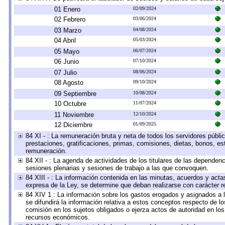
01 Enero
02/09/2024
02 Febrero
03/06/2024
03 Marzo
04/08/2024
04 Abril
05/03/2024
05 Mayo
06/07/2024
06 Junio
07/10/2024
07 Julio
08/06/2024
08 Agosto
09/10/2024
09 Septiembre
10/08/2024
10 Octubre
11/07/2024
11 Noviembre
12/10/2024
12 Diciembre
01/09/2025
84 XI - : La remuneración bruta y neta de todos los servidores públ
prestaciones, gratificaciones, primas, comisiones, dietas, bonos, e
remuneración.
84 XII - : La agenda de actividades de los titulares de las dependen
sesiones plenarias y sesiones de trabajo a las que convoquen.
84 XIII - : La información contenida en las minutas, acuerdos y acta
expresa de la Ley, se determine que deban realizarse con carácter r
84 XIV 1 : La información sobre los gastos erogados y asignados a 
se difundirá la información relativa a estos conceptos respecto de
comisión en los sujetos obligados o ejerza actos de autoridad en lo
recursos económicos.