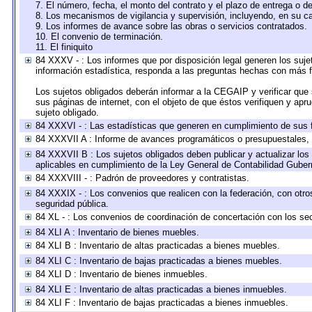
7. El número, fecha, el monto del contrato y el plazo de entrega o de
8. Los mecanismos de vigilancia y supervisión, incluyendo, en su c
9. Los informes de avance sobre las obras o servicios contratados.
10. El convenio de terminación.
11. El finiquito
84 XXXV - : Los informes que por disposición legal generen los suje
información estadística, responda a las preguntas hechas con más fr
Los sujetos obligados deberán informar a la CEGAIP y verificar que 
sus páginas de internet, con el objeto de que éstos verifiquen y apr
sujeto obligado.
84 XXXVI - : Las estadísticas que generen en cumplimiento de sus 
84 XXXVII A : Informe de avances programáticos o presupuestales, 
84 XXXVII B : Los sujetos obligados deben publicar y actualizar lo
aplicables en cumplimiento de la Ley General de Contabilidad Gube
84 XXXVIII - : Padrón de proveedores y contratistas.
84 XXXIX - : Los convenios que realicen con la federación, con otr
seguridad pública.
84 XL - : Los convenios de coordinación de concertación con los sec
84 XLI A : Inventario de bienes muebles.
84 XLI B : Inventario de altas practicadas a bienes muebles.
84 XLI C : Inventario de bajas practicadas a bienes muebles.
84 XLI D : Inventario de bienes inmuebles.
84 XLI E : Inventario de altas practicadas a bienes inmuebles.
84 XLI F : Inventario de bajas practicadas a bienes inmuebles.