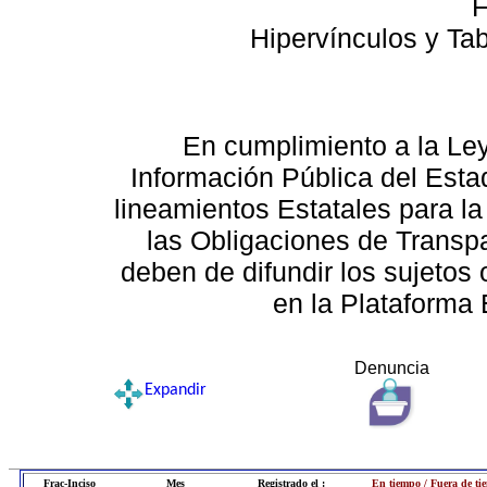
F
Hipervínculos y Ta
En cumplimiento a la Le
Información Pública del Esta
lineamientos Estatales para la
las Obligaciones de Transp
deben de difundir los sujetos 
en la Plataforma 
Denuncia
Expandir
Frac-Inciso
Mes
Registrado el :
En tiempo / Fuera de ti