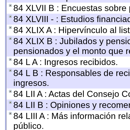
84 XLVII B : Encuestas sobre
84 XLVIII - : Estudios financi
84 XLIX A : Hipervínculo al li
84 XLIX B : Jubilados y pensi
pensionados y el monto que r
84 L A : Ingresos recibidos.
84 L B : Responsables de recib
ingresos.
84 LII A : Actas del Consejo C
84 LII B : Opiniones y recom
84 LIII A : Más información r
público.