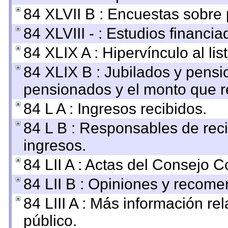
84 XLVII B : Encuestas sobre
84 XLVIII - : Estudios financi
84 XLIX A : Hipervínculo al li
84 XLIX B : Jubilados y pensi
pensionados y el monto que r
84 L A : Ingresos recibidos.
84 L B : Responsables de recib
ingresos.
84 LII A : Actas del Consejo C
84 LII B : Opiniones y recom
84 LIII A : Más información r
público.