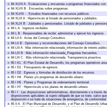
84 XLVII A : Evaluaciones y encuestas a programas financiados con 
84 XLVII B : Encuestas sobre programas.
84 XLVIII - : Estudios financiados con recursos públicos.
84 XLIX A : Hipervínculo al listado de pensionados y jubilados.
84 XLIX B : Jubilados y pensionados. Listado de jubilados y pension
84 L A : Ingresos recibidos.
84 L B : Responsables de recibir, administrar y ejercer los ingresos.
84 LII A : Actas del Consejo Consultivo.
84 LII B : Opiniones y recomendaciones del Consejo Consultivo.
84 LIII A : Más información relacionada_Información de interés públic
84 LIII B : Más información relacionada_Preguntas frecuentes.
84 LIII C : Más información relacionada. Transparencia proactiva.
85 I A1 : El Plan Estatal de Desarrollo, los programas operativos an
85 I D1 : Presupuesto de egresos.
85 I D2 : Egresos y fórmulas de distribución de los recursos.
85 I H4 : Planes y/o programas de desarrollo urbano.
85 I H5 : Planes y Programas de ordenamiento territorial.
85 I H7 : Hipervínculo a los planes de desarrollo urbano.
85 I I : Las disposiciones administrativas, directamente o a través d
disposiciones aplicables al sujeto obligado de que se trate, salvo qu
disposición o se trate de situaciones de emergencia, de conformidad
85 II A : El Plan Municipal de Desarrollo, y el Plan de Desarrollo Ur