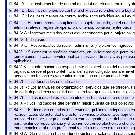
84 I A : Los instrumentos de control archivístico referidos en la Le
84 I B : Los instrumentos de control archivístico referidos en la Ley
84 I C : Los instrumentos de control archivístico referidos en la Ley
84 II - : El marco normativo aplicable al sujeto obligado, en el que 
administrativos, reglas de operación, criterios, políticas, entre otros
84 IV A : Ingresos recibidos por cualquier concepto por el sujeto obli
84 IV B : Egresos.
84 IV C : Responsables de recibir, administrar y ejercer los ingresos.
84 V - : Su estructura orgánica completa, en un formato que permita v
corresponden a cada servidor público, prestador de servicios profesi
aplicables.
84 V B : La información correspondiente al hipervínculo del organigram
orgánica, desde el puesto del titular del sujeto obligado hasta el niv
servicios profesionales y/o cualquier otro tipo de personal adscrito
84 VI - : Las facultades de cada área.
84 VII - : Los manuales de organización, servicios que se ofrecen, t
de cada dependencia y unidad administrativa, que incluya metas, obje
84 VIII - : Los indicadores relacionados con temas de interés públic
84 IX - : Los indicadores que permitan rendir cuenta de sus objetivos
84 X - : El directorio de todos los servidores públicos, independient
realicen actos de autoridad o presten servicios profesionales bajo el 
menos el nombre, cargo o nombramiento asignado, nivel del puesto en 
para recibir correspondencia y dirección de correo electrónico oficial
correspondiente al título profesional y cédula que acredite su ultimo 
84 XI A : Se publicará el tabulador de sueldos y salarios de cada suj