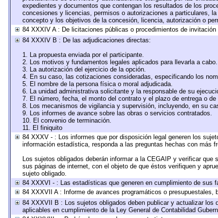
expedientes y documentos que contengan los resultados de los proced
concesiones y licencias, permisos o autorizaciones a particulares, la 
concepto y los objetivos de la concesión, licencia, autorización o per
84 XXXIV A : De licitaciones públicas o procedimientos de invitación 
84 XXXIV B : De las adjudicaciones directas:
1. La propuesta enviada por el participante.
2. Los motivos y fundamentos legales aplicados para llevarla a cabo.
3. La autorización del ejercicio de la opción.
4. En su caso, las cotizaciones consideradas, especificando los nom
5. El nombre de la persona física o moral adjudicada.
6. La unidad administrativa solicitante y la responsable de su ejecuci
7. El número, fecha, el monto del contrato y el plazo de entrega o de 
8. Los mecanismos de vigilancia y supervisión, incluyendo, en su ca
9. Los informes de avance sobre las obras o servicios contratados.
10. El convenio de terminación.
11. El finiquito
84 XXXV - : Los informes que por disposición legal generen los sujet
información estadística, responda a las preguntas hechas con más fre
Los sujetos obligados deberán informar a la CEGAIP y verificar que s
sus páginas de internet, con el objeto de que éstos verifiquen y apru
sujeto obligado.
84 XXXVI - : Las estadísticas que generen en cumplimiento de sus f
84 XXXVII A : Informe de avances programáticos o presupuestales, b
84 XXXVII B : Los sujetos obligados deben publicar y actualizar los
aplicables en cumplimiento de la Ley General de Contabilidad Guber