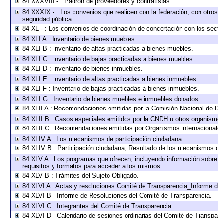
84 XXXVIII - : Padrón de proveedores y contratistas.
84 XXXIX - : Los convenios que realicen con la federación, con otro
seguridad pública.
84 XL - : Los convenios de coordinación de concertación con los sect
84 XLI A : Inventario de bienes muebles.
84 XLI B : Inventario de altas practicadas a bienes muebles.
84 XLI C : Inventario de bajas practicadas a bienes muebles.
84 XLI D : Inventario de bienes inmuebles.
84 XLI E : Inventario de altas practicadas a bienes inmuebles.
84 XLI F : Inventario de bajas practicadas a bienes inmuebles.
84 XLI G : Inventario de bienes muebles e inmuebles donados.
84 XLII A : Recomendaciones emitidas por la Comisión Nacional de
84 XLII B : Casos especiales emitidos por la CNDH u otros organism
84 XLII C : Recomendaciones emitidas por Organismos internacional
84 XLIV A : Los mecanismos de participación ciudadana.
84 XLIV B : Participación ciudadana, Resultado de los mecanismos de
84 XLV A : Los programas que ofrecen, incluyendo información sobre l
requisitos y formatos para acceder a los mismos.
84 XLV B : Trámites del Sujeto Obligado.
84 XLVI A : Actas y resoluciones Comité de Transparencia_Informe d
84 XLVI B : Informe de Resoluciones del Comité de Transparencia.
84 XLVI C : Integrantes del Comité de Transparencia.
84 XLVI D : Calendario de sesiones ordinarias del Comité de Transpa