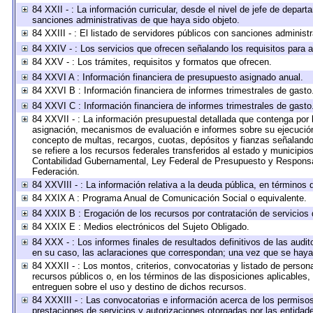
84 XXII - : La información curricular, desde el nivel de jefe de depart
sanciones administrativas de que haya sido objeto.
84 XXIII - : El listado de servidores públicos con sanciones administr
84 XXIV - : Los servicios que ofrecen señalando los requisitos para a
84 XXV - : Los trámites, requisitos y formatos que ofrecen.
84 XXVI A : Información financiera de presupuesto asignado anual.
84 XXVI B : Información financiera de informes trimestrales de gasto
84 XXVI C : Información financiera de informes trimestrales de gasto
84 XXVII - : La información presupuestal detallada que contenga por 
asignación, mecanismos de evaluación e informes sobre su ejecución.
concepto de multas, recargos, cuotas, depósitos y fianzas señalando e
se refiere a los recursos federales transferidos al estado y municipi
Contabilidad Gubernamental, Ley Federal de Presupuesto y Responsab
Federación.
84 XXVIII - : La información relativa a la deuda pública, en términos 
84 XXIX A : Programa Anual de Comunicación Social o equivalente.
84 XXIX B : Erogación de los recursos por contratación de servicios d
84 XXIX E : Medios electrónicos del Sujeto Obligado.
84 XXX - : Los informes finales de resultados definitivos de las audit
en su caso, las aclaraciones que correspondan; una vez que se haya
84 XXXII - : Los montos, criterios, convocatorias y listado de person
recursos públicos o, en los términos de las disposiciones aplicables
entreguen sobre el uso y destino de dichos recursos.
84 XXXIII - : Las convocatorias e información acerca de los permisos
prestaciones de servicios y autorizaciones otorgadas por las entidad