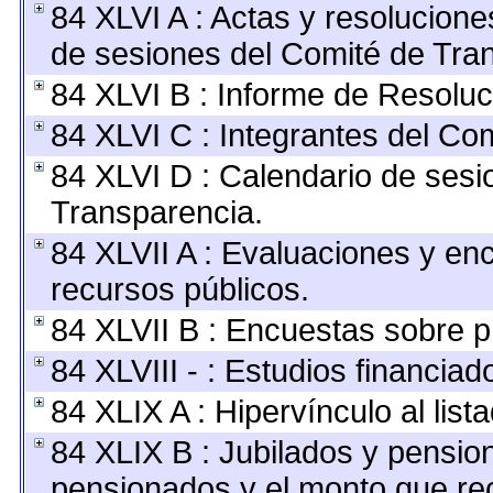
84 XLVI A : Actas y resolucion
de sesiones del Comité de Tra
84 XLVI B : Informe de Resoluc
84 XLVI C : Integrantes del Co
84 XLVI D : Calendario de sesi
Transparencia.
84 XLVII A : Evaluaciones y en
recursos públicos.
84 XLVII B : Encuestas sobre 
84 XLVIII - : Estudios financia
84 XLIX A : Hipervínculo al lis
84 XLIX B : Jubilados y pension
pensionados y el monto que re