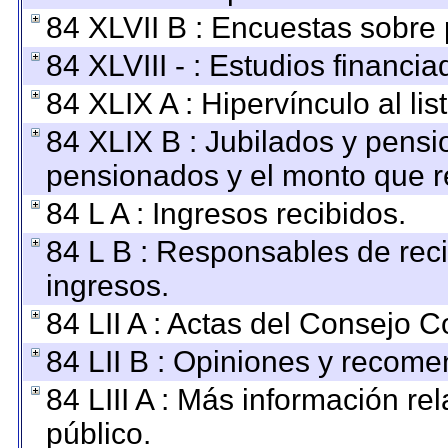
84 XLVII B : Encuestas sobre
84 XLVIII - : Estudios financi
84 XLIX A : Hipervínculo al li
84 XLIX B : Jubilados y pensi
pensionados y el monto que r
84 L A : Ingresos recibidos.
84 L B : Responsables de recib
ingresos.
84 LII A : Actas del Consejo C
84 LII B : Opiniones y recom
84 LIII A : Más información r
público.