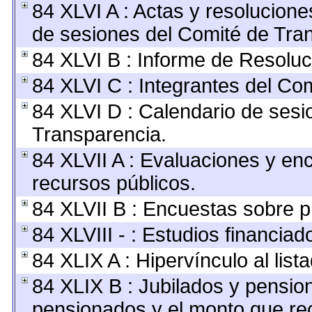
84 XLVI A : Actas y resolucion
de sesiones del Comité de Tra
84 XLVI B : Informe de Resoluc
84 XLVI C : Integrantes del Co
84 XLVI D : Calendario de sesi
Transparencia.
84 XLVII A : Evaluaciones y en
recursos públicos.
84 XLVII B : Encuestas sobre 
84 XLVIII - : Estudios financia
84 XLIX A : Hipervínculo al lis
84 XLIX B : Jubilados y pension
pensionados y el monto que re