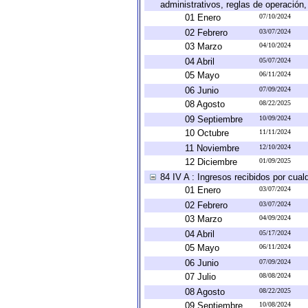
administrativos, reglas de operación, c
01 Enero
07/10/2024
02 Febrero
03/07/2024
03 Marzo
04/10/2024
04 Abril
05/07/2024
05 Mayo
06/11/2024
06 Junio
07/09/2024
08 Agosto
08/22/2025
09 Septiembre
10/09/2024
10 Octubre
11/11/2024
11 Noviembre
12/10/2024
12 Diciembre
01/09/2025
84 IV A : Ingresos recibidos por cual
01 Enero
03/07/2024
02 Febrero
03/07/2024
03 Marzo
04/09/2024
04 Abril
05/17/2024
05 Mayo
06/11/2024
06 Junio
07/09/2024
07 Julio
08/08/2024
08 Agosto
08/22/2025
09 Septiembre
10/08/2024