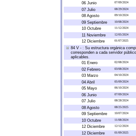
06 Junio
07/09/2024
07 Julio
08/29/2024
08 Agosto
09/10/2024
09 Septiembre
10/08/2024
10 Octubre
11/12/2024
11 Noviembre
12/05/2024
12 Diciembre
01/07/2025
84 V - : Su estructura orgánica compl
corresponden a cada servidor público
aplicables.
01 Enero
02/08/2024
02 Febrero
03/08/2024
03 Marzo
04/10/2024
04 Abril
05/09/2024
05 Mayo
06/10/2024
06 Junio
07/09/2024
07 Julio
08/28/2024
08 Agosto
08/25/2025
09 Septiembre
10/07/2024
10 Octubre
11/08/2024
12 Diciembre
12/12/2024
12 Diciembre
01/09/2025