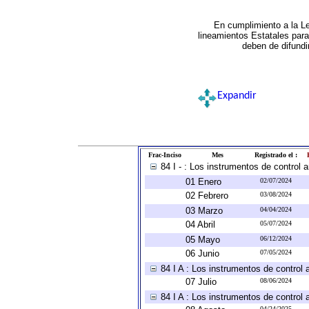
En cumplimiento a la L
lineamientos Estatales par
deben de difundi
Expandir
Frac-Inciso
Mes
Registrado el :
84 I - : Los instrumentos de control 
01 Enero
02/07/2024
02 Febrero
03/08/2024
03 Marzo
04/04/2024
04 Abril
05/07/2024
05 Mayo
06/12/2024
06 Junio
07/05/2024
84 I A : Los instrumentos de control 
07 Julio
08/06/2024
84 I A : Los instrumentos de control
04/24/2025