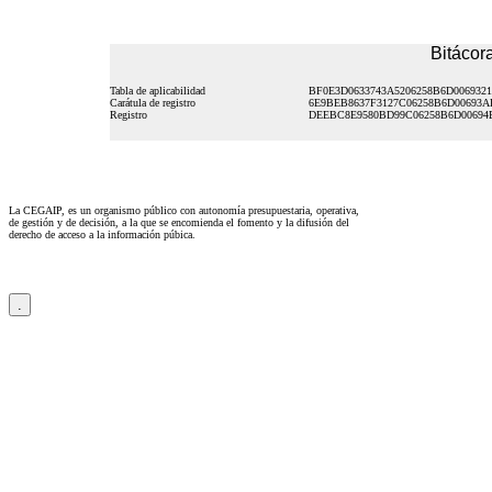
Bitácora
Tabla de aplicabilidad
BF0E3D0633743A5206258B6D0069321
Carátula de registro
6E9BEB8637F3127C06258B6D00693A
Registro
DEEBC8E9580BD99C06258B6D00694
La CEGAIP, es un organismo público con autonomía presupuestaria, operativa,
de gestión y de decisión, a la que se encomienda el fomento y la difusión del
derecho de acceso a la información púbica.