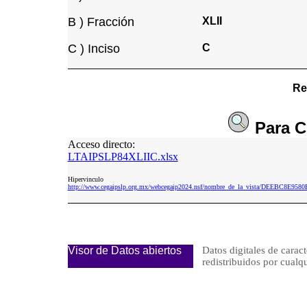
B ) Fracción
XLII
C ) Inciso
C
Re
Para
C
Acceso directo:
LTAIPSLP84XLIIC.xlsx
Hipervinculo
http://www.cegaipslp.org.mx/webcegaip2024.nsf/nombre_de_la_vista/DEEBC8E9
Visor de Datos abiertos
Datos digitales de caract
redistribuidos por cu