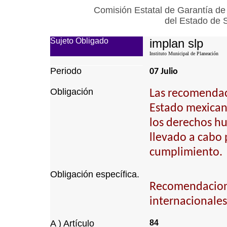
Comisión Estatal de Garantía de
del Estado de 
Sujeto Obligado
implan slp
Instituto Municipal de Planeación
Periodo
07 Julio
Obligación
Las recomendaci
Estado mexican
los derechos h
llevado a cabo 
cumplimiento.
Obligación específica.
Recomendacion
internacionales
A ) Artículo
84