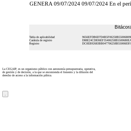
GENERA 09/07/2024 09/07/2024 En el período
Bitácora
Tabla de aplicabilidad
9656EFDB6D7D4B5F06258B55006809
Carátula de registro
D88E24CD836EF35406258B5500680E
Registro
DC0EB92683BB047706258B5500683F
La CEGAIP, es un organismo público con autonomía presupuestaria, operativa,
de gestión y de decisión, a la que se encomienda el fomento y la difusión del
derecho de acceso a la información púbica.