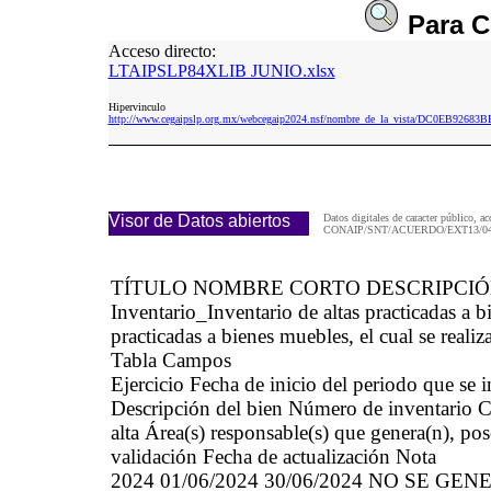
Para
C
Acceso directo:
LTAIPSLP84XLIB JUNIO.xlsx
Hipervinculo
http://www.cegaipslp.org.mx/webcegaip2024.nsf/nombre_de_la_vista/DC0EB926
Visor de Datos abiertos
Datos digitales de caracter público, ac
CONAIP/SNT/ACUERDO/EXT13/04/
TÍTULO NOMBRE CORTO DESCRIPCI
Inventario_Inventario de altas practicadas 
practicadas a bienes muebles, el cual se realiz
Tabla Campos
Ejercicio Fecha de inicio del periodo que se
Descripción del bien Número de inventario Cau
alta Área(s) responsable(s) que genera(n), po
validación Fecha de actualización Nota
2024 01/06/2024 30/06/2024 NO SE GEN