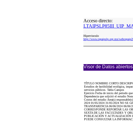
Acceso directo:
LTAIPSLP85III_UIP_MA
Hipervinculo
http://www.cegaipslp.org.mx/webceg
Visor de Datos abiertos
TÍTULO NOMBRE CORTO DESCRIP
Estudios de factibilidad ecológica, impa
servicios públicos. Tabla Campos
Ejercicio Fecha de inicio del periodo qu
Dependencia que solicitó el estudio Nombr
Costos del estudio Área(s) responsable(s)
2024 01/05/2024 31/05/2024 NO 
TRANSPARENCIA 06/06/2024 06/06
CORRESPONDE REPORTAR LAS OBL
SEXTA DE LAS FACULTADES Y OBL
PUBLICACIÓN Y ACTUALIZACIÓN D
PUEDE CONSULTAR LA INFORMAC