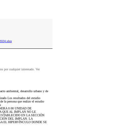
024.xlsx
dos por cualquier interesado. Ver
acto ambiental, desarrollo urbano y de
izado Los resultados del estudio
de la persona que realizo el estudio
a
NERA 0.00 UNIDAD DE
A QUE AL IMPLAN NO LE
ESTABLECIDO EN LA SECCIÓN
CIÓN DEL IMPLAN. LA
GA EL HIPERVÍNCULO DONDE SE