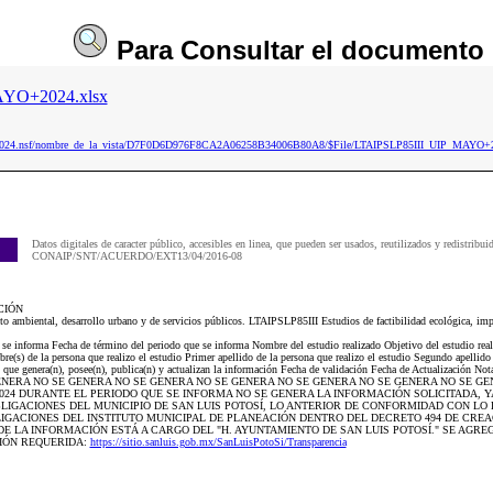
Para
Consultar
el documento
YO+2024.xlsx
aip2024.nsf/nombre_de_la_vista/D7F0D6D976F8CA2A06258B34006B80A8/$File/LTAIPSLP85III_UIP_MAYO+2
Datos digitales de caracter público, accesibles en linea, que pueden ser usados, reutilizados y redistribui
CONAIP/SNT/ACUERDO/EXT13/04/2016-08
CIÓN
cto ambiental, desarrollo urbano y de servicios públicos. LTAIPSLP85III Estudios de factibilidad ecológica, imp
e se informa Fecha de término del periodo que se informa Nombre del estudio realizado Objetivo del estudio real
e(s) de la persona que realizo el estudio Primer apellido de la persona que realizo el estudio Segundo apellido 
 que genera(n), posee(n), publica(n) y actualizan la información Fecha de validación Fecha de Actualización Not
SE GENERA NO SE GENERA NO SE GENERA NO SE GENERA NO SE GENERA NO SE GENERA NO SE GE
/2024 DURANTE EL PERIODO QUE SE INFORMA NO SE GENERA LA INFORMACIÓN SOLICITADA, Y
IGACIONES DEL MUNICIPIO DE SAN LUIS POTOSÍ, LO ANTERIOR DE CONFORMIDAD CON LO 
IGACIONES DEL INSTITUTO MUNICIPAL DE PLANEACIÓN DENTRO DEL DECRETO 494 DE CREA
E LA INFORMACIÓN ESTÁ A CARGO DEL "H. AYUNTAMIENTO DE SAN LUIS POTOSÍ." SE AGRE
IÓN REQUERIDA:
https://sitio.sanluis.gob.mx/SanLuisPotoSi/Transparencia