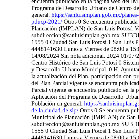
encuentra publicado en la página web del 
Programa de Desarrollo Urbano de Centro de
general.
https://sanluisimplan.gob.mx/plane
pducp-2021/
Otros 0 Se encuentra publicada
Planeación (IMPLAN) de San Luis Potosí. V
subdireccion@sanluisimplan.gob.mx SUB
1555 0 Ciudad San Luis Potosí 1 San Luis P
4448141630 Lunes a Viernes de 08:00 
14/08/2024 Sin nota adicional. 2024 01/07/
Centro Histórico de San Luis Potosí 0 Sistema
y Desarrollo Urbano Municipal. 0 H. Ayuntam
la actualización del Plan, participación con
del Plan Parcial vigente se encuentra publi
Parcial vigente se encuentra publicado en 
Aplicación del Programa de Desarrollo Urba
Población en general.
https://sanluisimplan.g
de-la-ciudad-de-slp/
Otros 0 Se encuentra pub
Municipal de Planeación (IMPLAN) de San L
subdireccion@sanluisimplan.gob.mx SUB
1555 0 Ciudad San Luis Potosí 1 San Luis P
4448141630 Lunes a Viernes de 08:00 