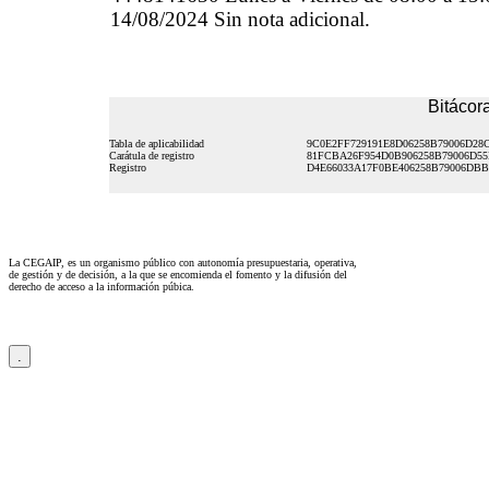
14/08/2024 Sin nota adicional.
Bitácora
Tabla de aplicabilidad
9C0E2FF729191E8D06258B79006D28
Carátula de registro
81FCBA26F954D0B906258B79006D5
Registro
D4E66033A17F0BE406258B79006DB
La CEGAIP, es un organismo público con autonomía presupuestaria, operativa,
de gestión y de decisión, a la que se encomienda el fomento y la difusión del
derecho de acceso a la información púbica.