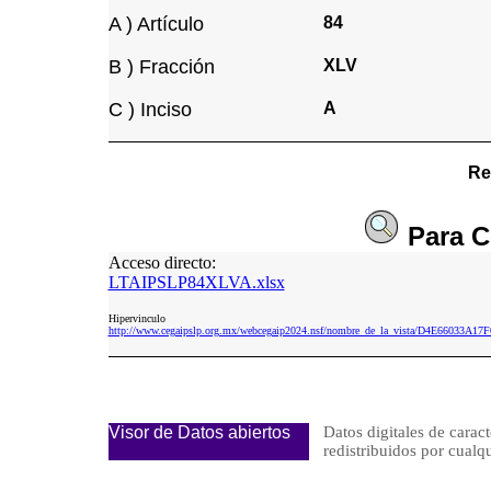
A ) Artículo
84
B ) Fracción
XLV
C ) Inciso
A
Re
Para
C
Acceso directo:
LTAIPSLP84XLVA.xlsx
Hipervinculo
http://www.cegaipslp.org.mx/webcegaip2024.nsf/nombre_de_la_vista/D4E66033
Visor de Datos abiertos
Datos digitales de caract
redistribuidos por cu