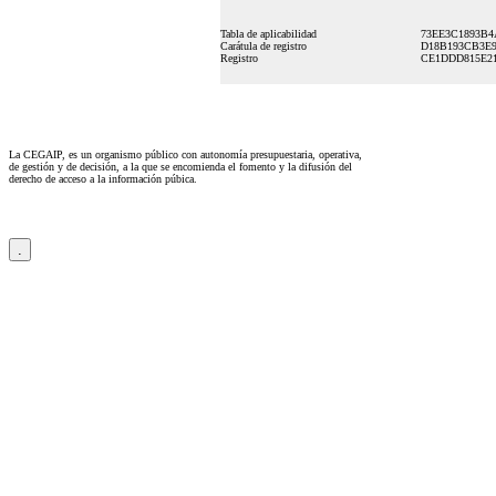
Tabla de aplicabilidad
73EE3C1893B4
Carátula de registro
D18B193CB3E9
Registro
CE1DDD815E21
La CEGAIP, es un organismo público con autonomía presupuestaria, operativa,
de gestión y de decisión, a la que se encomienda el fomento y la difusión del
derecho de acceso a la información púbica.