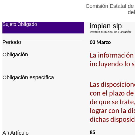
Comisión Estatal de
de
Sujeto Obligado
implan slp
Instituto Municipal de Planeación
Periodo
03 Marzo
Obligación
La información 
incluyendo lo s
Obligación específica.
Las disposicion
con el plazo de
de que se trat
lograr con la d
dichas disposic
A ) Artículo
85