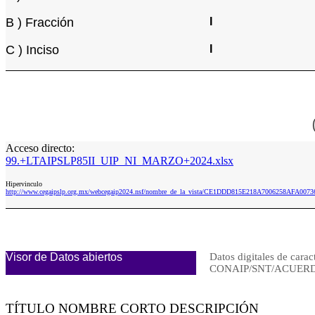
B ) Fracción
I
C ) Inciso
I
Acceso directo:
99.+LTAIPSLP85II_UIP_NI_MARZO+2024.xlsx
Hipervinculo
http://www.cegaipslp.org.mx/webcegaip2024.nsf/nombre_de_la_vista/CE1DDD815E218A7006258AFA00
Visor de Datos abiertos
Datos digitales de carac
CONAIP/SNT/ACUERDO
TÍTULO NOMBRE CORTO DESCRIPCIÓN