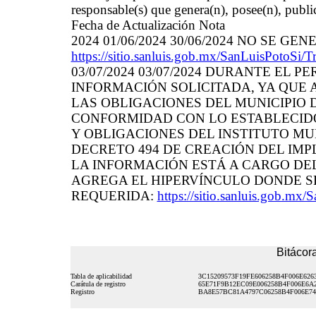
responsable(s) que genera(n), posee(n), publi
Fecha de Actualización Nota
2024 01/06/2024 30/06/2024 NO SE GEN
https://sitio.sanluis.gob.mx/SanLuisPotoSi/T
03/07/2024 03/07/2024 DURANTE EL 
INFORMACIÓN SOLICITADA, YA QUE
LAS OBLIGACIONES DEL MUNICIPIO D
CONFORMIDAD CON LO ESTABLECIDO
Y OBLIGACIONES DEL INSTITUTO MU
DECRETO 494 DE CREACIÓN DEL IMP
LA INFORMACIÓN ESTÁ A CARGO DEL 
AGREGA EL HIPERVÍNCULO DONDE S
REQUERIDA:
https://sitio.sanluis.gob.mx
Bitácora
Tabla de aplicabilidad
3C15209573F19FE606258B4F006E626
Carátula de registro
65E71F9B12EC09E006258B4F006E6A
Registro
BA8E57BC81A4797C06258B4F006E74