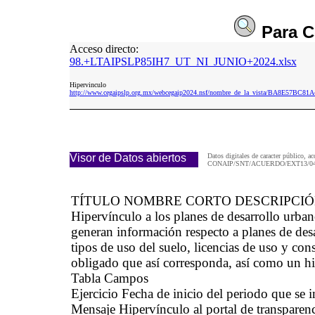
Para
C
Acceso directo:
98.+LTAIPSLP85IH7_UT_NI_JUNIO+2024.xlsx
Hipervinculo
http://www.cegaipslp.org.mx/webcegaip2024.nsf/nombre_de_la_vista/BA8E57B
Visor de Datos abiertos
Datos digitales de caracter público, ac
CONAIP/SNT/ACUERDO/EXT13/04/
TÍTULO NOMBRE CORTO DESCRIPCI
Hipervínculo a los planes de desarrollo ur
generan información respecto a planes de desa
tipos de uso del suelo, licencias de uso y con
obligado que así corresponda, así como un hip
Tabla Campos
Ejercicio Fecha de inicio del periodo que se
Mensaje Hipervínculo al portal de transparenc