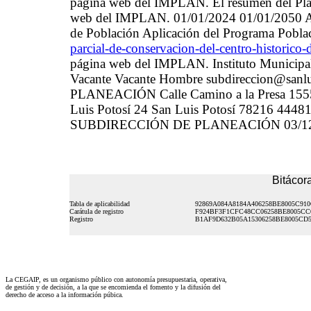
página web del IMPLAN. El resumen del Plan 
web del IMPLAN. 01/01/2024 01/01/2050 Apl
de Población Aplicación del Programa Pobla
parcial-de-conservacion-del-centro-historico-d
página web del IMPLAN. Instituto Municipa
Vacante Vacante Hombre subdireccion@s
PLANEACIÓN Calle Camino a la Presa 1555 
Luis Potosí 24 San Luis Potosí 78216 44481
SUBDIRECCIÓN DE PLANEACIÓN 03/12/202
Bitácora
Tabla de aplicabilidad
92869A084A8184A406258BE8005C91
Carátula de registro
F924BF3F1CFC48CC06258BE8005CC
Registro
B1AF9D632B05A15306258BE8005CD5
La CEGAIP, es un organismo público con autonomía presupuestaria, operativa,
de gestión y de decisión, a la que se encomienda el fomento y la difusión del
derecho de acceso a la información púbica.