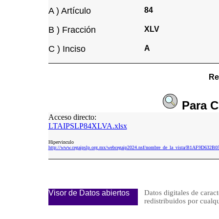
A ) Artículo
84
B ) Fracción
XLV
C ) Inciso
A
Re
Para
C
Acceso directo:
LTAIPSLP84XLVA.xlsx
Hipervinculo
http://www.cegaipslp.org.mx/webcegaip2024.nsf/nombre_de_la_vista/B1AF9D63
Visor de Datos abiertos
Datos digitales de caract
redistribuidos por cu