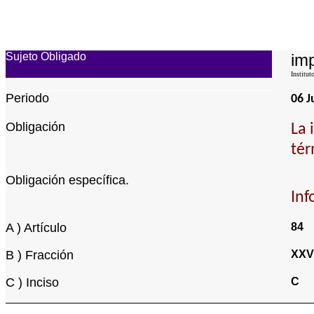
Sujeto Obligado
imp
Institut
Periodo
06 J
Obligación
La 
tér
Obligación específica.
Inf
A ) Artículo
84
B ) Fracción
XXV
C ) Inciso
C