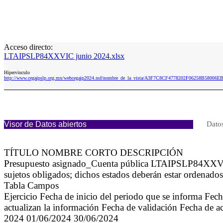
Acceso directo:
LTAIPSLP84XXVIC junio 2024.xlsx
Hipervinculo
http://www.cegaipslp.org.mx/webcegaip2024.nsf/nombre_de_la_vista/A3F7C8CF4778202F06258B58006
Visor de Datos abiertos
Datos
TÍTULO NOMBRE CORTO DESCRIPCIÓN
Presupuesto asignado_Cuenta pública LTAIPSLP84XXVIC La
sujetos obligados; dichos estados deberán estar ordenado
Tabla Campos
Ejercicio Fecha de inicio del periodo que se informa Fec
actualizan la información Fecha de validación Fecha de a
2024 01/06/2024 30/06/2024