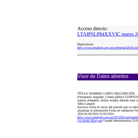
Acceso directo:
LTAIPSLP84XXVIC marzo 20
Hipervinculo
http://www.cegaipslp.org.mx/webcegaip2024
Visor de Datos abiertos
TÍTULO NOMBRE CORTO DESCRIPCIÓN
Presupuesto asignado_Cuenta pública LTAIPSLP84
sujetos obligados; dichos estados deberán estar
Tabla Campos
Ejercicio Fecha de inicio del periodo que se inf
actualizan la información Fecha de validación Fe
2024 01/03/2024 31/03/2024
http://www.cegaipslp.org.mx/HV2024.ns
(12-MAR-2024).pdf
Unidad Administrativa 25