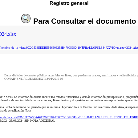
Registro general
Para
Consultar
el documento
24.xlsx
.nsf/nombre_de_la_vista/9C2C538EEDBE566606258B47005DC419/$File/LTAIPSLP84XXVIC+marzo+2024.xls
Datos digitales de caracter público, accesibles en linea, que pueden ser usados, reutilizados y redistribuidos 
CONAIP/SNT/ACUERDO/EXT13/04/2016-08
XXVIC La información deberá incluir los estados financieros y demás información presupuestaria, programátic
 ordenados de conformidad con los criterios, lineamientos y disposiciones normativas correspondientes que emi
orma Fecha de término del periodo que se informa Hipervínculo a la Cuenta Pública consolidada Área(s) responsab
cha de actualización Nota
f/nombre_de_la_vista/631C9D2A9FA4403206258AE60070CF62/$File/SLP+IMPLAN+PRESUPUESTO+DE+
/06/2024 25/06/2024 SIN NOTA ADICIONAL