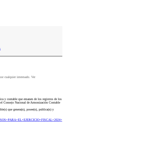
x
por cualquier interesado. Ver
a y contable que emanen de los registros de los
ta el Consejo Nacional de Armonización Contable
le(s) que genera(n), posee(n), publica(n) y
EGRESOS+PARA+EL+EJERCICIO+FISCAL+2024+