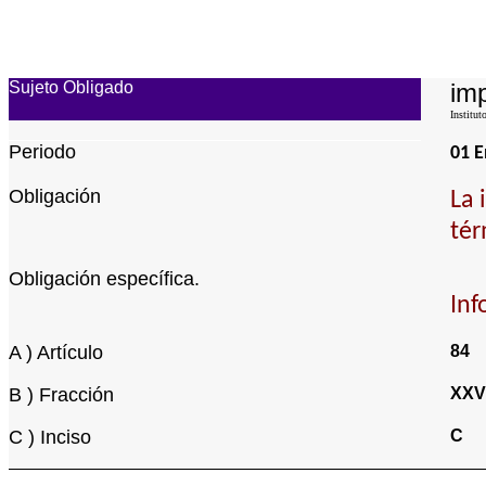
Sujeto Obligado
imp
Institut
Periodo
01 E
Obligación
La 
tér
Obligación específica.
Inf
A ) Artículo
84
B ) Fracción
XXV
C ) Inciso
C