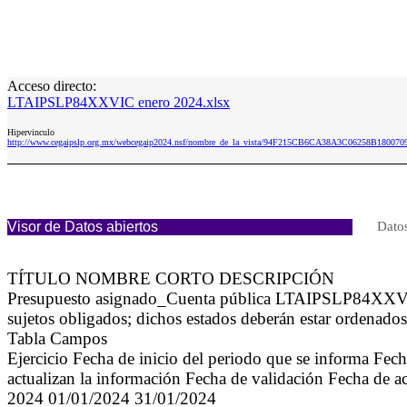
Acceso directo:
LTAIPSLP84XXVIC enero 2024.xlsx
Hipervinculo
http://www.cegaipslp.org.mx/webcegaip2024.nsf/nombre_de_la_vista/94F215CB6CA38A3C06258B1800
Visor de Datos abiertos
Datos
TÍTULO NOMBRE CORTO DESCRIPCIÓN
Presupuesto asignado_Cuenta pública LTAIPSLP84XXVIC La
sujetos obligados; dichos estados deberán estar ordenado
Tabla Campos
Ejercicio Fecha de inicio del periodo que se informa Fec
actualizan la información Fecha de validación Fecha de a
2024 01/01/2024 31/01/2024