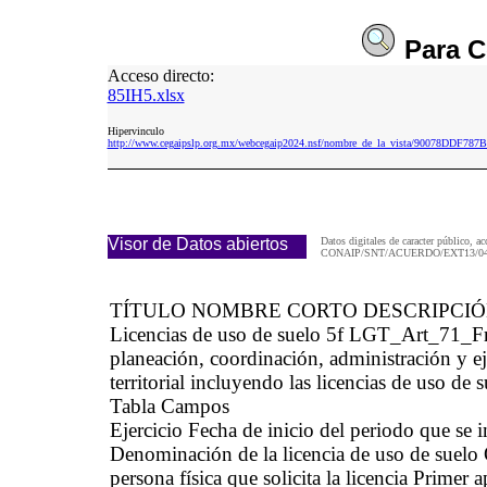
Para
C
Acceso directo:
85IH5.xlsx
Hipervinculo
http://www.cegaipslp.org.mx/webcegaip2024.nsf/nombre_de_la_vista/90078DDF78
Visor de Datos abiertos
Datos digitales de caracter público, ac
CONAIP/SNT/ACUERDO/EXT13/04/
TÍTULO NOMBRE CORTO DESCRIPCI
Licencias de uso de suelo 5f LGT_Art_71_Fr_
planeación, coordinación, administración y e
territorial incluyendo las licencias de uso de 
Tabla Campos
Ejercicio Fecha de inicio del periodo que se
Denominación de la licencia de uso de suelo 
persona física que solicita la licencia Primer 