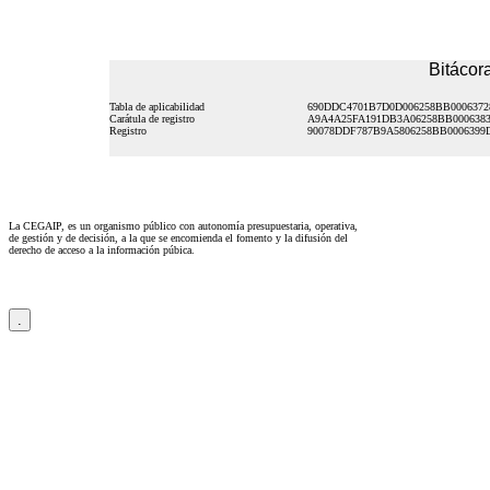
Bitácora
Tabla de aplicabilidad
690DDC4701B7D0D006258BB0006372
Carátula de registro
A9A4A25FA191DB3A06258BB000638
Registro
90078DDF787B9A5806258BB0006399
La CEGAIP, es un organismo público con autonomía presupuestaria, operativa,
de gestión y de decisión, a la que se encomienda el fomento y la difusión del
derecho de acceso a la información púbica.