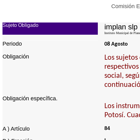
Comisión Es
Sujeto Obligado
implan slp
Instituto Municipal de Plan
Periodo
08 Agosto
Obligación
Los sujetos
respectivos
social, seg
continuació
Obligación específica.
Los instrum
Potosí. Cua
A ) Artículo
84