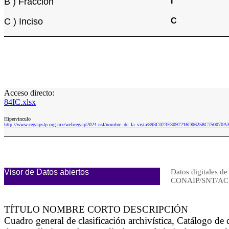
B ) Fracción
I
C ) Inciso
C
Acceso directo:
84IC.xlsx
Hipervinculo
http://www.cegaipslp.org.mx/webcegaip2024.nsf/nombre_de_la_vista/893C023E3097216D06258C750070A3
Visor de Datos abiertos
Datos digitales de
CONAIP/SNT/AC
TÍTULO NOMBRE CORTO DESCRIPCIÓN
Cuadro general de clasificación archivística, Catálogo d