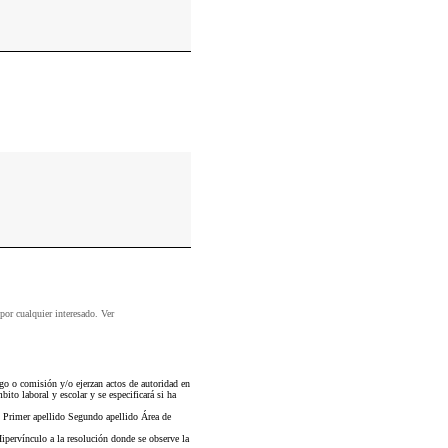
 por cualquier interesado. Ver
o o comisión y/o ejerzan actos de autoridad en
bito laboral y escolar y se especificará si ha
 Primer apellido Segundo apellido Área de
ipervínculo a la resolución donde se observe la