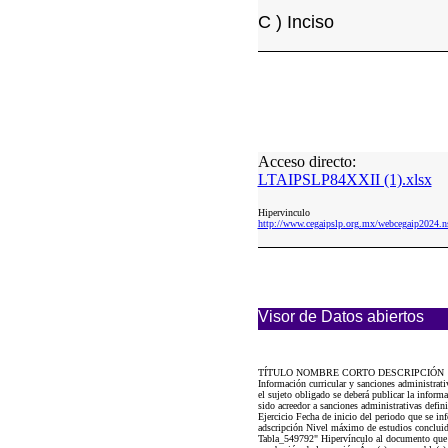
C ) Inciso
Acceso directo:
LTAIPSLP84XXII (1).xlsx
Hipervinculo
http://www.cegaipslp.org.mx/webcegaip202
Visor de Datos abiertos
TÍTULO NOMBRE CORTO DESCRIPCIÓN
Información curricular y sanciones administrat
el sujeto obligado se deberá publicar la informac
sido acreedor a sanciones administrativas defi
Ejercicio Fecha de inicio del periodo que se 
adscripción Nivel máximo de estudios concluido
Tabla_549792" Hipervínculo al documento que co