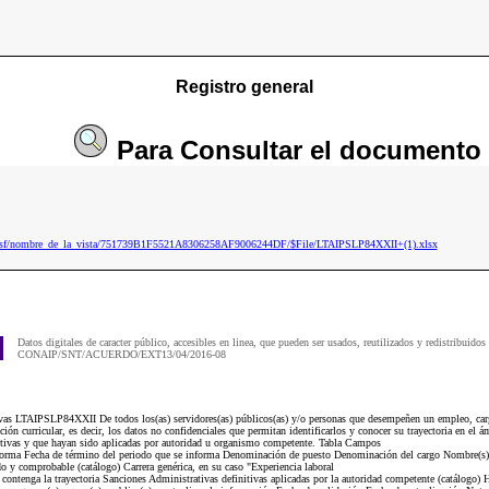
Registro general
Para
Consultar
el documento
4.nsf/nombre_de_la_vista/751739B1F5521A8306258AF9006244DF/$File/LTAIPSLP84XXII+(1).xlsx
Datos digitales de caracter público, accesibles en linea, que pueden ser usados, reutilizados y redistribuidos
CONAIP/SNT/ACUERDO/EXT13/04/2016-08
ivas LTAIPSLP84XXII De todos los(as) servidores(as) públicos(as) y/o personas que desempeñen un empleo, carg
ión curricular, es decir, los datos no confidenciales que permitan identificarlos y conocer su trayectoria en el ám
nitivas y que hayan sido aplicadas por autoridad u organismo competente. Tabla Campos
informa Fecha de término del periodo que se informa Denominación de puesto Denominación del cargo Nombre(s)
 y comprobable (catálogo) Carrera genérica, en su caso "Experiencia laboral
ntenga la trayectoria Sanciones Administrativas definitivas aplicadas por la autoridad competente (catálogo) H