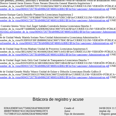
 que genera(n), posee(n), publica(n) y actualizan la información Fecha de validación Fecha de actualización Nota
rector General Javier Ernesto Flores Navarro Dirección General Maestría Arquitectura 1
s.nsf/nombre_de_la_vista/E673A95BE7D7C31506258AC90071C436/$File/CURRÍCULUM+VERSIÓN+PÚ
/nombre_de_la_vista/06943172677BA84986258748005A5BB2/$File/Sin+sanciones+Administrativas.pdf
UNID
ector Enrique García Zermeño Planeación Licenciatura Arquitectura 2
s.nsf/nombre_de_la_vista/97EEC71FB28B877E06258AC90071DEC3/$File/CURRÍCULUM+VERSIÓN+PÚ
/nombre_de_la_vista/06943172677BA84986258748005A5BB2/$File/Sin+sanciones+Administrativas.pdf
UNID
ontralor Interno Victor José Ángel Saldaña Contraloría Interna Licenciatura Derecho 3
s.nsf/nombre_de_la_vista/0F7A688EBEAADD8206258AC90071FEA6/$File/CURRÍCULUM+VERSIÓN+PÚ
V2021Dos.nsf/nombre_de_la_vista/06943172677BA84986258748005A5BB2/$File/Sin+sanciones+Administrativ
AL
fe de Unidad Wendy Mariela Soriano Nava Unidad Administrativa Licenciatura Adminitración 4
s.nsf/nombre_de_la_vista/913DF81F39F1B88806258AC900717B0C/$File/CURRÍCULUM+VERSIÓN+P
nsf/nombre_de_la_vista/06943172677BA84986258748005A5BB2/$File/Sin+sanciones+Administrativas.pdf
UN
e de Unidad Jorge Rivera Madrazo Unidad de Proyectos Licenciatura Arquitectura 6
.nsf/nombre_de_la_vista/3B52A8427AC4616606258AC90071A455/$File/CURRÍCULUM+VERSIÓN+PÚBLI
/nombre_de_la_vista/06943172677BA84986258748005A5BB2/$File/Sin+sanciones+Administrativas.pdf
UNID
e de Unidad Ángel Jesús Ortíz Guel Unidad de Transparencia Licenciatura Derecho 7
.nsf/nombre_de_la_vista/ED1F63FD1AC6B31806258AC900724B44/$File/CURRÍCULUM+VERSIÓN+PÚBLI
/nombre_de_la_vista/06943172677BA84986258748005A5BB2/$File/Sin+sanciones+Administrativas.pdf
UNID
fe de Unidad Gerardo Muñiz Velasco Unidad de Enlace y Difusión Licenciatura Diseño Gráfico 8
.nsf/nombre_de_la_vista/720462F33631257906258AC900722A0D/$File/CURRÍCULUM+VERSIÓN+PÚBLI
/nombre_de_la_vista/06943172677BA84986258748005A5BB2/$File/Sin+sanciones+Administrativas.pdf
UNID
Bitácora de registro y acuse
ED0A3D8DF34A775006258AF9006203DF
Creado el
04/08/2024 11
480B979D0047451C06258AF900622974
Autor
implan slp
751739B1F5521A8306258AF9006244DF
Tipo de documento
1 Registro gener